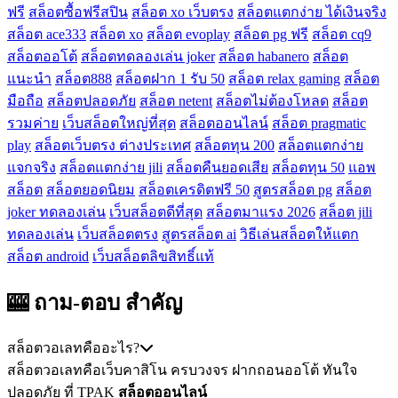
ฟรี
สล็อตซื้อฟรีสปิน
สล็อต xo เว็บตรง
สล็อตแตกง่าย ได้เงินจริง
สล็อต ace333
สล็อต xo
สล็อต evoplay
สล็อต pg ฟรี
สล็อต cq9
สล็อตออโต้
สล็อตทดลองเล่น joker
สล็อต habanero
สล็อต
แนะนำ
สล็อต888
สล็อตฝาก 1 รับ 50
สล็อต relax gaming
สล็อต
มือถือ
สล็อตปลอดภัย
สล็อต netent
สล็อตไม่ต้องโหลด
สล็อต
รวมค่าย
เว็บสล็อตใหญ่ที่สุด
สล็อตออนไลน์
สล็อต pragmatic
play
สล็อตเว็บตรง ต่างประเทศ
สล็อตทุน 200
สล็อตแตกง่าย
แจกจริง
สล็อตแตกง่าย jili
สล็อตคืนยอดเสีย
สล็อตทุน 50
แอพ
สล็อต
สล็อตยอดนิยม
สล็อตเครดิตฟรี 50
สูตรสล็อต pg
สล็อต
joker ทดลองเล่น
เว็บสล็อตดีที่สุด
สล็อตมาแรง 2026
สล็อต jili
ทดลองเล่น
เว็บสล็อตตรง
สูตรสล็อต ai
วิธีเล่นสล็อตให้แตก
สล็อต android
เว็บสล็อตลิขสิทธิ์แท้
🎰 ถาม-ตอบ
สำคัญ
สล็อตวอเลทคืออะไร?
สล็อตวอเลทคือเว็บคาสิโน ครบวงจร ฝากถอนออโต้ ทันใจ
ปลอดภัย ที่ TPAK
สล็อตออนไลน์