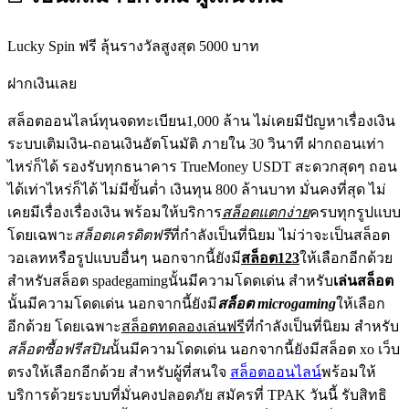
Lucky Spin ฟรี ลุ้นรางวัลสูงสุด 5000 บาท
ฝากเงินเลย
สล็อตออนไลน์ทุนจดทะเบียน1,000 ล้าน ไม่เคยมีปัญหาเรื่องเงิน
ระบบเติมเงิน-ถอนเงินอัตโนมัติ ภายใน 30 วินาที ฝากถอนเท่า
ไหร่ก็ได้ รองรับทุกธนาคาร TrueMoney USDT สะดวกสุดๆ ถอน
ได้เท่าไหร่ก็ได้ ไม่มีขั้นต่ำ เงินทุน 800 ล้านบาท มั่นคงที่สุด ไม่
เคยมีเรื่องเรื่องเงิน พร้อมให้บริการ
สล็อตแตกง่าย
ครบทุกรูปแบบ
โดยเฉพาะ
สล็อตเครดิตฟรี
ที่กำลังเป็นที่นิยม ไม่ว่าจะเป็นสล็อต
วอเลทหรือรูปแบบอื่นๆ นอกจากนี้ยังมี
สล็อต123
ให้เลือกอีกด้วย
สำหรับสล็อต spadegamingนั้นมีความโดดเด่น สำหรับ
เล่นสล็อต
นั้นมีความโดดเด่น นอกจากนี้ยังมี
สล็อต microgaming
ให้เลือก
อีกด้วย โดยเฉพาะ
สล็อตทดลองเล่นฟรี
ที่กำลังเป็นที่นิยม สำหรับ
สล็อตซื้อฟรีสปิน
นั้นมีความโดดเด่น นอกจากนี้ยังมีสล็อต xo เว็บ
ตรงให้เลือกอีกด้วย สำหรับผู้ที่สนใจ
สล็อตออนไลน์
พร้อมให้
บริการด้วยระบบที่มั่นคงปลอดภัย สมัครที่ TPAK วันนี้ รับสิทธิ