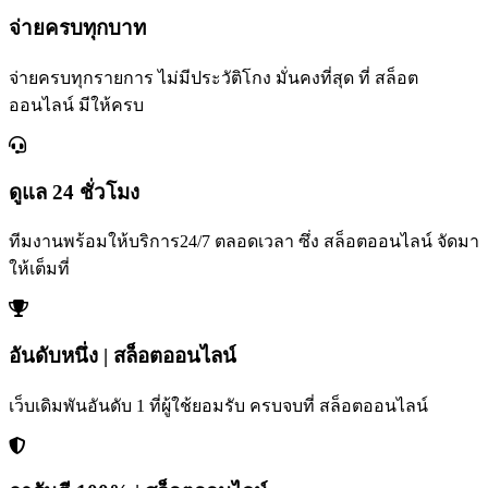
จ่ายครบทุกบาท
จ่ายครบทุกรายการ ไม่มีประวัติโกง มั่นคงที่สุด ที่ สล็อต
ออนไลน์ มีให้ครบ
ดูแล 24 ชั่วโมง
ทีมงานพร้อมให้บริการ24/7 ตลอดเวลา ซึ่ง สล็อตออนไลน์ จัดมา
ให้เต็มที่
อันดับหนึ่ง | สล็อตออนไลน์
เว็บเดิมพันอันดับ 1 ที่ผู้ใช้ยอมรับ ครบจบที่ สล็อตออนไลน์