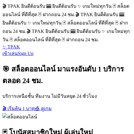
🎬 TPAK ยินดีต้อนรับ 🎰 ยินดีต้อนรับ ✨ เกมใหม่ทุกวัน 🃏 สล็อต
ออนไลน์ ที่ดีที่สุด 🃏 ฝากถอน 24 ชม.
🎬 TPAK ยินดีต้อนรับ 🎰
ยินดีต้อนรับ ✨ เกมใหม่ทุกวัน 🃏 สล็อตออนไลน์ ที่ดีที่สุด 🃏 ฝาก
ถอน 24 ชม.
🎬 TPAK ยินดีต้อนรับ 🎰 ยินดีต้อนรับ ✨ เกมใหม่ทุก
วัน 🃏 สล็อตออนไลน์ ที่ดีที่สุด 🃏 ฝากถอน 24 ชม.
✨ TPAK
เข้าเล่น
Sign Up
🎯 สล็อตออนไลน์ มาแรงอันดับ 1 บริการ
ตลอด 24 ชม.
บริการเหนือชั้น ทีมงาน ไม่มีวันหยุด 24 ชั่วโมง
🎬 เริ่มต้น 1 บาท
🎪 ดูเกม
🃏 โบนัสสมาชิกใหม่ ผู้เล่นใหม่