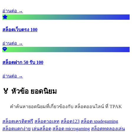
อ่านต่อ →
สล็อตเว็บตรง 100
อ่านต่อ →
สล็อตฝาก 50 รับ 100
อ่านต่อ →
🏅 หัวข้อ
ยอดนิยม
คำค้นหายอดนิยมที่เกี่ยวข้องกับ สล็อตออนไลน์ ที่ TPAK
สล็อตเครดิตฟรี
สล็อตวอเลท
สล็อต123
สล็อต spadegaming
สล็อตแตกง่าย
เล่นสล็อต
สล็อต microgaming
สล็อตทดลองเล่น