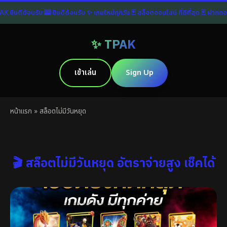
✨ TPAK
เข้าเล่น
Sign Up
หน้าแรก
» สล็อตไม่มีวันหยุด
🎬 สล็อตไม่มีวันหยุด อัตราจ่ายสูง เช็คได้