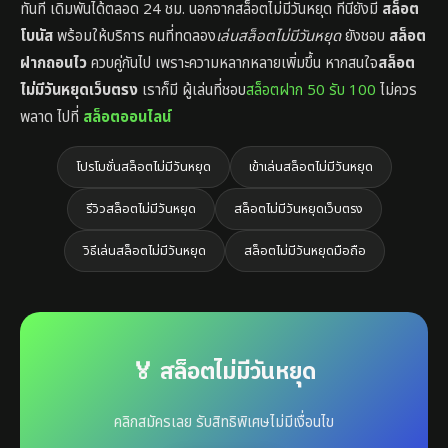
ทันที เดิมพันได้ตลอด 24 ชม. นอกจากสล็อตไม่มีวันหยุด ที่นี่ยังมี
สล็อต
โบนัส
พร้อมให้บริการ คนที่ทดลอง
เล่นสล็อตไม่มีวันหยุด
ยังชอบ
สล็อต
ฝากถอนไว
ควบคู่กันไป เพราะความหลากหลายเพิ่มขึ้น หากสนใจ
สล็อต
ไม่มีวันหยุดเว็บตรง
เราก็มี ผู้เล่นที่ชอบ
สล็อตฝาก 50 รับ 100
ไม่ควร
พลาด ไปที่
สล็อตออนไลน์
โปรโมชั่นสล็อตไม่มีวันหยุด
เข้าเล่นสล็อตไม่มีวันหยุด
รีวิวสล็อตไม่มีวันหยุด
สล็อตไม่มีวันหยุดเว็บตรง
วิธีเล่นสล็อตไม่มีวันหยุด
สล็อตไม่มีวันหยุดมือถือ
🏅 สล็อตไม่มีวันหยุด
คลิกสมัครเลย รับสิทธิพิเศษไม่มีเงื่อนไข