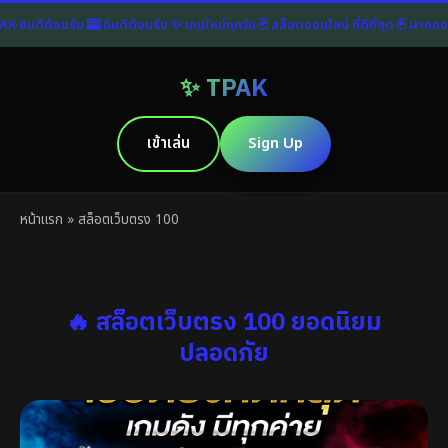
✨ TPAK
เข้าเล่น
Sign Up
หน้าแรก
» สล็อตเว็บตรง 100
🔥 สล็อตเว็บตรง 100 ยอดนิยม
ปลอดภัย