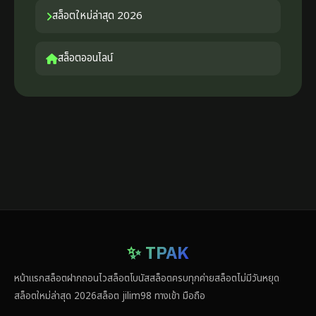
สล็อตใหม่ล่าสุด 2026
สล็อตออนไลน์
✨ TPAK
หน้าแรก
สล็อตฝากถอนไว
สล็อตโบนัส
สล็อตครบทุกค่าย
สล็อตไม่มีวันหยุด
สล็อตใหม่ล่าสุด 2026
สล็อต jili
m98 ทางเข้า มือถือ