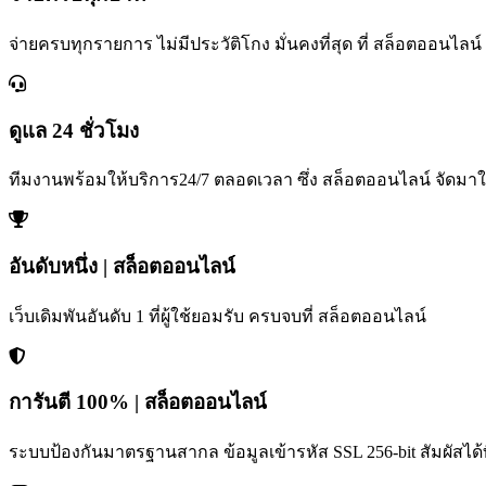
จ่ายครบทุกรายการ ไม่มีประวัติโกง มั่นคงที่สุด ที่ สล็อตออนไลน์
ดูแล 24 ชั่วโมง
ทีมงานพร้อมให้บริการ24/7 ตลอดเวลา ซึ่ง สล็อตออนไลน์ จัดมาให้
อันดับหนึ่ง | สล็อตออนไลน์
เว็บเดิมพันอันดับ 1 ที่ผู้ใช้ยอมรับ ครบจบที่ สล็อตออนไลน์
การันตี 100% | สล็อตออนไลน์
ระบบป้องกันมาตรฐานสากล ข้อมูลเข้ารหัส SSL 256-bit สัมผัสได้