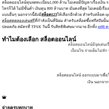
สล็อตออนไลน์ทุนจดทะเบียน1,000 ล้าน ไม่เคยมีปัญหาเรื่องเงิน 
ไหร่ก็ได้ ไม่มีขั้นต่ำ เงินทุน 800 ล้านบาท มั่นคงที่สุด ไม่เคยมีเรื่
แบบอื่นๆ นอกจากนี้ยังมี
สล็อต123
ให้เลือกอีกด้วย สำหรับสล็อต s
สล็อตทดลองเล่นฟรี
ที่กำลังเป็นที่นิยม สำหรับ
สล็อตซื้อฟรีสปิน
นั้
ปลอดภัย สมัครที่ TPAK วันนี้ รับสิทธิพิเศษมากมาย อีกทั้ง
m98 ทา
ทำไมต้องเลือก
สล็อตออนไลน์
สล็อตออนไลน์มีจุดเด่นเรื
เงื่อนไข จ่ายเต็มไม่ห
สล็อตออนไลน์ ออกแบบมาเพื่อให
เงิน นอกจากนี
จ่ายครบทุกบาท