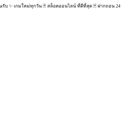
นรับ ✨ เกมใหม่ทุกวัน 🃏 สล็อตออนไลน์ ที่ดีที่สุด 🃏 ฝากถอน 24