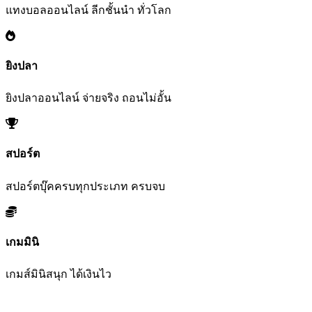
แทงบอลออนไลน์ ลีกชั้นนำ ทั่วโลก
ยิงปลา
ยิงปลาออนไลน์ จ่ายจริง ถอนไม่อั้น
สปอร์ต
สปอร์ตบุ๊คครบทุกประเภท ครบจบ
เกมมินิ
เกมส์มินิสนุก ได้เงินไว