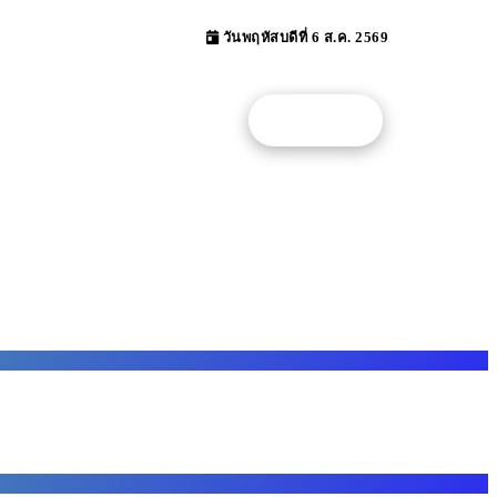
วันพฤหัสบดีที่ 6 ส.ค. 2569
รับโปรนี้