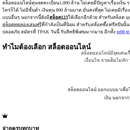
สล็อตออนไลน์ทุนจดทะเบียน1,000 ล้าน ไม่เคยมีปัญหาเรื่องเงิน 
ไหร่ก็ได้ ไม่มีขั้นต่ำ เงินทุน 800 ล้านบาท มั่นคงที่สุด ไม่เคยมีเรื่
แบบอื่นๆ นอกจากนี้ยังมี
สล็อต123
ให้เลือกอีกด้วย สำหรับสล็อต s
สล็อตทดลองเล่นฟรี
ที่กำลังเป็นที่นิยม สำหรับ
สล็อตซื้อฟรีสปิน
นั้
ปลอดภัย สมัครที่ TPAK วันนี้ รับสิทธิพิเศษมากมาย อีกทั้ง
m98 ทา
ทำไมต้องเลือก
สล็อตออนไลน์
สล็อตออนไลน์มีจุดเด่นเรื
เงื่อนไข จ่ายเต็มไม่ห
สล็อตออนไลน์ ออกแบบมาเพื่อให
เงิน นอกจากนี
จ่ายครบทุกบาท