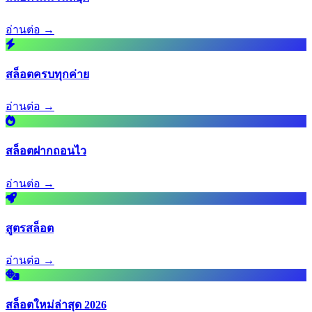
อ่านต่อ →
สล็อตครบทุกค่าย
อ่านต่อ →
สล็อตฝากถอนไว
อ่านต่อ →
สูตรสล็อต
อ่านต่อ →
สล็อตใหม่ล่าสุด 2026