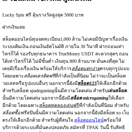
Lucky Spin ฟรี ลุ้นรางวัลสูงสุด 5000 บาท
ฝากเงินเลย
สล็อตออนไลน์ทุนจดทะเบียน1,000 ล้าน ไม่เคยมีปัญหาเรื่องเงิน
ระบบเติมเงิน-ถอนเงินอัตโนมัติ ภายใน 30 วินาที ฝากถอนเท่า
ไหร่ก็ได้ รองรับทุกธนาคาร TrueMoney USDT สะดวกสุดๆ ถอน
ได้เท่าไหร่ก็ได้ ไม่มีขั้นต่ำ เงินทุน 800 ล้านบาท มั่นคงที่สุด ไม่
เคยมีเรื่องเรื่องเงิน พร้อมให้บริการ
สล็อตแตกง่าย
ครบทุกรูปแบบ
โดยเฉพาะ
สล็อตเครดิตฟรี
ที่กำลังเป็นที่นิยม ไม่ว่าจะเป็นสล็อต
วอเลทหรือรูปแบบอื่นๆ นอกจากนี้ยังมี
สล็อต123
ให้เลือกอีกด้วย
สำหรับสล็อต spadegamingนั้นมีความโดดเด่น สำหรับ
เล่นสล็อต
นั้นมีความโดดเด่น นอกจากนี้ยังมี
สล็อต microgaming
ให้เลือก
อีกด้วย โดยเฉพาะ
สล็อตทดลองเล่นฟรี
ที่กำลังเป็นที่นิยม สำหรับ
สล็อตซื้อฟรีสปิน
นั้นมีความโดดเด่น นอกจากนี้ยังมีสล็อต xo เว็บ
ตรงให้เลือกอีกด้วย สำหรับผู้ที่สนใจ
สล็อตออนไลน์
พร้อมให้
บริการด้วยระบบที่มั่นคงปลอดภัย สมัครที่ TPAK วันนี้ รับสิทธิ