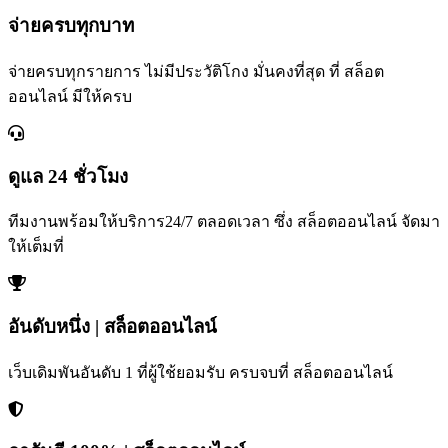
จ่ายครบทุกบาท
จ่ายครบทุกรายการ ไม่มีประวัติโกง มั่นคงที่สุด ที่ สล็อต
ออนไลน์ มีให้ครบ
ดูแล 24 ชั่วโมง
ทีมงานพร้อมให้บริการ24/7 ตลอดเวลา ซึ่ง สล็อตออนไลน์ จัดมา
ให้เต็มที่
อันดับหนึ่ง | สล็อตออนไลน์
เว็บเดิมพันอันดับ 1 ที่ผู้ใช้ยอมรับ ครบจบที่ สล็อตออนไลน์