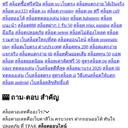
ฟรี
สล็อตซื้อฟรีสปิน
สล็อต xo เว็บตรง
สล็อตแตกง่าย ได้เงินจริง
สล็อต ace333
สล็อต xo
สล็อต evoplay
สล็อต pg ฟรี
สล็อต cq9
สล็อตออโต้
สล็อตทดลองเล่น joker
สล็อต habanero
สล็อต
แนะนำ
สล็อต888
สล็อตฝาก 1 รับ 50
สล็อต relax gaming
สล็อต
มือถือ
สล็อตปลอดภัย
สล็อต netent
สล็อตไม่ต้องโหลด
สล็อต
รวมค่าย
เว็บสล็อตใหญ่ที่สุด
สล็อตออนไลน์
สล็อต pragmatic
play
สล็อตเว็บตรง ต่างประเทศ
สล็อตทุน 200
สล็อตแตกง่าย
แจกจริง
สล็อตแตกง่าย jili
สล็อตคืนยอดเสีย
สล็อตทุน 50
แอพ
สล็อต
สล็อตยอดนิยม
สล็อตเครดิตฟรี 50
สูตรสล็อต pg
สล็อต
joker ทดลองเล่น
เว็บสล็อตดีที่สุด
สล็อตมาแรง 2026
สล็อต jili
ทดลองเล่น
เว็บสล็อตตรง
สูตรสล็อต ai
วิธีเล่นสล็อตให้แตก
สล็อต android
เว็บสล็อตลิขสิทธิ์แท้
🎰 ถาม-ตอบ
สำคัญ
สล็อตวอเลทคืออะไร?
สล็อตวอเลทคือเว็บคาสิโน ครบวงจร ฝากถอนออโต้ ทันใจ
ปลอดภัย ที่ TPAK
สล็อตออนไลน์