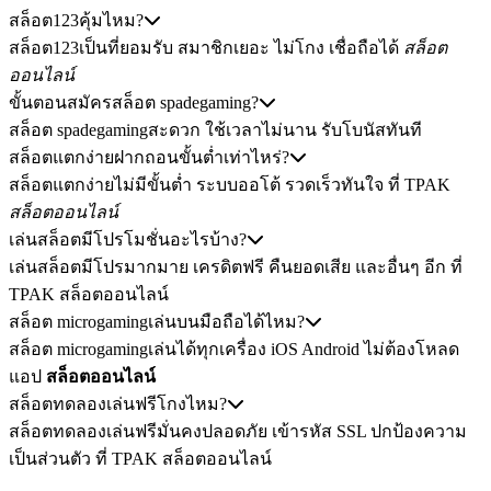
สล็อต123คุ้มไหม?
สล็อต123เป็นที่ยอมรับ สมาชิกเยอะ ไม่โกง เชื่อถือได้
สล็อต
ออนไลน์
ขั้นตอนสมัครสล็อต spadegaming?
สล็อต spadegamingสะดวก ใช้เวลาไม่นาน รับโบนัสทันที
สล็อตแตกง่ายฝากถอนขั้นต่ำเท่าไหร่?
สล็อตแตกง่ายไม่มีขั้นต่ำ ระบบออโต้ รวดเร็วทันใจ ที่ TPAK
สล็อตออนไลน์
เล่นสล็อตมีโปรโมชั่นอะไรบ้าง?
เล่นสล็อตมีโปรมากมาย เครดิตฟรี คืนยอดเสีย และอื่นๆ อีก ที่
TPAK สล็อตออนไลน์
สล็อต microgamingเล่นบนมือถือได้ไหม?
สล็อต microgamingเล่นได้ทุกเครื่อง iOS Android ไม่ต้องโหลด
แอป
สล็อตออนไลน์
สล็อตทดลองเล่นฟรีโกงไหม?
สล็อตทดลองเล่นฟรีมั่นคงปลอดภัย เข้ารหัส SSL ปกป้องความ
เป็นส่วนตัว ที่ TPAK สล็อตออนไลน์