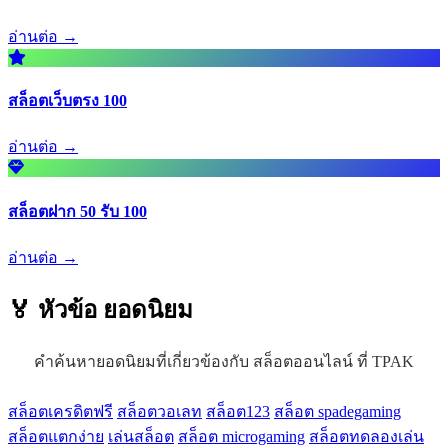
อ่านต่อ →
สล็อตเว็บตรง 100
อ่านต่อ →
สล็อตฝาก 50 รับ 100
อ่านต่อ →
🏅 หัวข้อ
ยอดนิยม
คำค้นหายอดนิยมที่เกี่ยวข้องกับ สล็อตออนไลน์ ที่ TPAK
สล็อตเครดิตฟรี
สล็อตวอเลท
สล็อต123
สล็อต spadegaming
สล็อตแตกง่าย
เล่นสล็อต
สล็อต microgaming
สล็อตทดลองเล่น