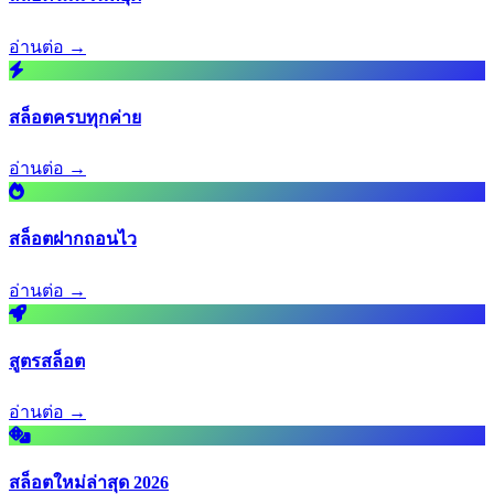
อ่านต่อ →
สล็อตครบทุกค่าย
อ่านต่อ →
สล็อตฝากถอนไว
อ่านต่อ →
สูตรสล็อต
อ่านต่อ →
สล็อตใหม่ล่าสุด 2026