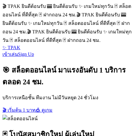
🎬 TPAK ยินดีต้อนรับ 🎰 ยินดีต้อนรับ ✨ เกมใหม่ทุกวัน 🃏 สล็อต
ออนไลน์ ที่ดีที่สุด 🃏 ฝากถอน 24 ชม.
🎬 TPAK ยินดีต้อนรับ 🎰
ยินดีต้อนรับ ✨ เกมใหม่ทุกวัน 🃏 สล็อตออนไลน์ ที่ดีที่สุด 🃏 ฝาก
ถอน 24 ชม.
🎬 TPAK ยินดีต้อนรับ 🎰 ยินดีต้อนรับ ✨ เกมใหม่ทุก
วัน 🃏 สล็อตออนไลน์ ที่ดีที่สุด 🃏 ฝากถอน 24 ชม.
✨ TPAK
เข้าเล่น
Sign Up
🎯 สล็อตออนไลน์ มาแรงอันดับ 1 บริการ
ตลอด 24 ชม.
บริการเหนือชั้น ทีมงาน ไม่มีวันหยุด 24 ชั่วโมง
🎬 เริ่มต้น 1 บาท
🎪 ดูเกม
🃏 โบนัสสมาชิกใหม่ ผู้เล่นใหม่