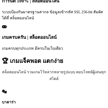
การันตี 100% | สล็อตออนไลน์
ระบบป้องกันมาตรฐานสากล ข้อมูลเข้ารหัส SSL 256-bit สัมผัส
ได้ที่ สล็อตออนไลน์
เกมครบครัน | สล็อตออนไลน์
เกมครบทุกประเภท มีครบในเว็บเดียว
🏆 เกมแจ็คพอต
แตกง่าย
สล็อตออนไลน์ รวมเกมไว้หลากหลายรูปแบบ ตอบโจทย์ผู้เล่นทุก
สไตล์
บาคาร่า