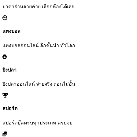
บาคาร่าหลายค่าย เลือกห้องได้เลย
แทงบอล
แทงบอลออนไลน์ ลีกชั้นนำ ทั่วโลก
ยิงปลา
ยิงปลาออนไลน์ จ่ายจริง ถอนไม่อั้น
สปอร์ต
สปอร์ตบุ๊คครบทุกประเภท ครบจบ