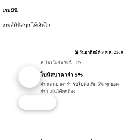
เกมมินิ
เกมส์มินิสนุก ได้เงินไว
วันอาทิตย์ที่ 9 ส.ค. 2569
5%
โปรโมชั่นวันนี้
โบนัสบาคาร่า 5%
ฝากเล่นบาคาร่า รับโบนัสเพิ่ม 5% ทุกยอด
ฝาก เล่นได้ทุกห้อง
รับโปรนี้