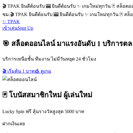
🎬 TPAK ยินดีต้อนรับ 🎰 ยินดีต้อนรับ ✨ เกมใหม่ทุกวัน 🃏 สล็อตออ
ชม.
🎬 TPAK ยินดีต้อนรับ 🎰 ยินดีต้อนรับ ✨ เกมใหม่ทุกวัน 🃏 สล็อ
✨ TPAK
เข้าเล่น
Sign Up
🎯 สล็อตออนไลน์ มาแรงอันดับ 1 บริการตล
บริการเหนือชั้น ทีมงาน ไม่มีวันหยุด 24 ชั่วโมง
🎬 เริ่มต้น 1 บาท
🎪 ดูเกม
🃏 โบนัสสมาชิกใหม่ ผู้เล่นใหม่
Lucky Spin ฟรี ลุ้นรางวัลสูงสุด 5000 บาท
ฝากเงินเลย