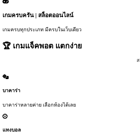
เกมครบครัน | สล็อตออนไลน์
เกมครบทุกประเภท มีครบในเว็บเดียว
🏆 เกมแจ็คพอต
แตกง่าย
ส
บาคาร่า
บาคาร่าหลายค่าย เลือกห้องได้เลย
แทงบอล