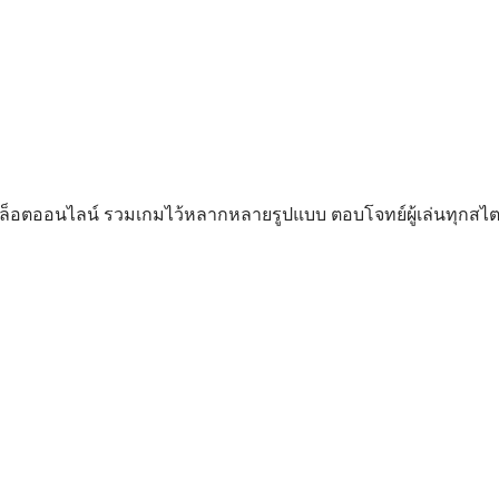
ล็อตออนไลน์ รวมเกมไว้หลากหลายรูปแบบ ตอบโจทย์ผู้เล่นทุกสไต