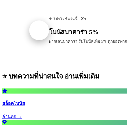
5%
โปรโมชั่นวันนี้
โบนัสบาคาร่า 5%
ฝากเล่นบาคาร่า รับโบนัสเพิ่ม 5% ทุกยอดฝาก 
⭐ บทความที่น่าสนใจ
อ่านเพิ่มเติม
สล็อตโบนัส
อ่านต่อ →