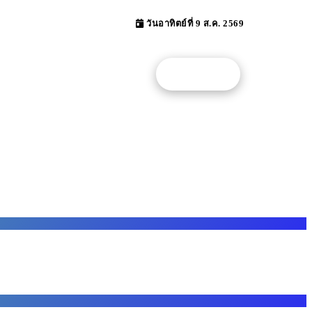
วันอาทิตย์ที่ 9 ส.ค. 2569
รับโปรนี้