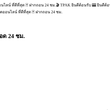
นไลน์ ที่ดีที่สุด 🃏 ฝากถอน 24 ชม.
🎬 TPAK ยินดีต้อนรับ 🎰 ยินดีต้อ
ตออนไลน์ ที่ดีที่สุด 🃏 ฝากถอน 24 ชม.
อด 24 ชม.