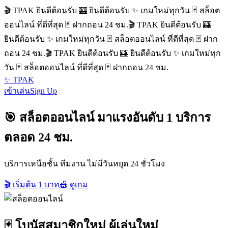
🎬 TPAK ยินดีต้อนรับ 🎰 ยินดีต้อนรับ ✨ เกมใหม่ทุกวัน 🃏 สล็อต
ออนไลน์ ที่ดีที่สุด 🃏 ฝากถอน 24 ชม.
🎬 TPAK ยินดีต้อนรับ 🎰
ยินดีต้อนรับ ✨ เกมใหม่ทุกวัน 🃏 สล็อตออนไลน์ ที่ดีที่สุด 🃏 ฝาก
ถอน 24 ชม.
🎬 TPAK ยินดีต้อนรับ 🎰 ยินดีต้อนรับ ✨ เกมใหม่ทุก
วัน 🃏 สล็อตออนไลน์ ที่ดีที่สุด 🃏 ฝากถอน 24 ชม.
✨ TPAK
เข้าเล่น
Sign Up
🎯 สล็อตออนไลน์ มาแรงอันดับ 1 บริการ
ตลอด 24 ชม.
บริการเหนือชั้น ทีมงาน ไม่มีวันหยุด 24 ชั่วโมง
🎬 เริ่มต้น 1 บาท
🎪 ดูเกม
🃏 โบนัสสมาชิกใหม่ ผู้เล่นใหม่