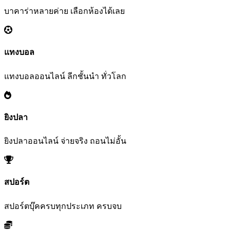
บาคาร่าหลายค่าย เลือกห้องได้เลย
แทงบอล
แทงบอลออนไลน์ ลีกชั้นนำ ทั่วโลก
ยิงปลา
ยิงปลาออนไลน์ จ่ายจริง ถอนไม่อั้น
สปอร์ต
สปอร์ตบุ๊คครบทุกประเภท ครบจบ