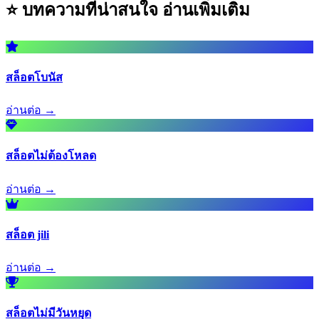
⭐ บทความที่น่าสนใจ
อ่านเพิ่มเติม
สล็อตโบนัส
อ่านต่อ →
สล็อตไม่ต้องโหลด
อ่านต่อ →
สล็อต jili
อ่านต่อ →
สล็อตไม่มีวันหยุด