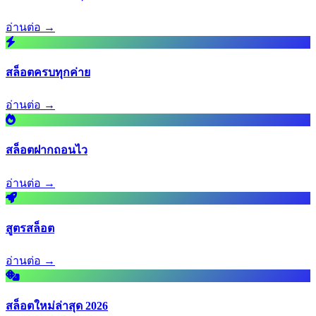
อ่านต่อ →
สล็อตครบทุกค่าย
อ่านต่อ →
สล็อตฝากถอนไว
อ่านต่อ →
สูตรสล็อต
อ่านต่อ →
สล็อตใหม่ล่าสุด 2026