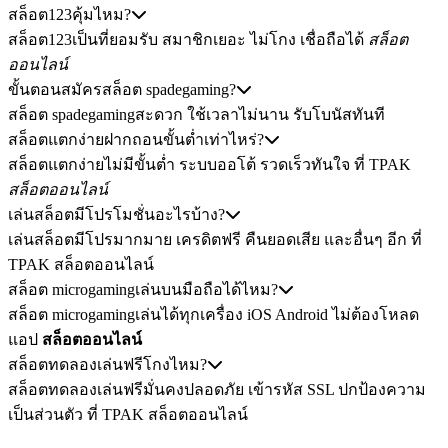
สล็อต123คุ้มไหม?
สล็อต123เป็นที่ยอมรับ สมาชิกเยอะ ไม่โกง เชื่อถือได้
สล็อต
ออนไลน์
ขั้นตอนสมัครสล็อต spadegaming?
สล็อต spadegamingสะดวก ใช้เวลาไม่นาน รับโบนัสทันที
สล็อตแตกง่ายฝากถอนขั้นต่ำเท่าไหร่?
สล็อตแตกง่ายไม่มีขั้นต่ำ ระบบออโต้ รวดเร็วทันใจ ที่ TPAK
สล็อตออนไลน์
เล่นสล็อตมีโปรโมชั่นอะไรบ้าง?
เล่นสล็อตมีโปรมากมาย เครดิตฟรี คืนยอดเสีย และอื่นๆ อีก ที่
TPAK สล็อตออนไลน์
สล็อต microgamingเล่นบนมือถือได้ไหม?
สล็อต microgamingเล่นได้ทุกเครื่อง iOS Android ไม่ต้องโหลด
แอป
สล็อตออนไลน์
สล็อตทดลองเล่นฟรีโกงไหม?
สล็อตทดลองเล่นฟรีมั่นคงปลอดภัย เข้ารหัส SSL ปกป้องความ
เป็นส่วนตัว ที่ TPAK สล็อตออนไลน์