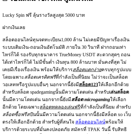
Lucky Spin ฟรี ลุ้นรางวัลสูงสุด 5000 บาท
ฝากเงินเลย
สล็อตออนไลน์ทุนจดทะเบียน1,000 ล้าน ไม่เคยมีปัญหาเรื่องเงิน
ระบบเติมเงิน-ถอนเงินอัตโนมัติ ภายใน 30 วินาที ฝากถอนเท่า
ไหร่ก็ได้ รองรับทุกธนาคาร TrueMoney USDT สะดวกสุดๆ ถอน
ได้เท่าไหร่ก็ได้ ไม่มีขั้นต่ำ เงินทุน 800 ล้านบาท มั่นคงที่สุด ไม่
เคยมีเรื่องเรื่องเงิน พร้อมให้บริการ
สล็อตแตกง่าย
ครบทุกรูปแบบ
โดยเฉพาะ
สล็อตเครดิตฟรี
ที่กำลังเป็นที่นิยม ไม่ว่าจะเป็นสล็อต
วอเลทหรือรูปแบบอื่นๆ นอกจากนี้ยังมี
สล็อต123
ให้เลือกอีกด้วย
สำหรับสล็อต spadegamingนั้นมีความโดดเด่น สำหรับ
เล่นสล็อต
นั้นมีความโดดเด่น นอกจากนี้ยังมี
สล็อต microgaming
ให้เลือก
อีกด้วย โดยเฉพาะ
สล็อตทดลองเล่นฟรี
ที่กำลังเป็นที่นิยม สำหรับ
สล็อตซื้อฟรีสปิน
นั้นมีความโดดเด่น นอกจากนี้ยังมีสล็อต xo เว็บ
ตรงให้เลือกอีกด้วย สำหรับผู้ที่สนใจ
สล็อตออนไลน์
พร้อมให้
บริการด้วยระบบที่มั่นคงปลอดภัย สมัครที่ TPAK วันนี้ รับสิทธิ