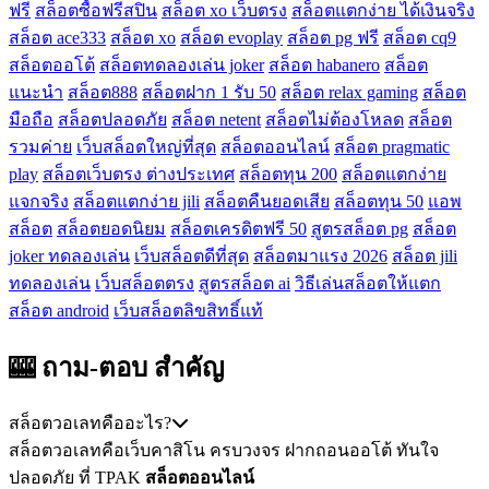
ฟรี
สล็อตซื้อฟรีสปิน
สล็อต xo เว็บตรง
สล็อตแตกง่าย ได้เงินจริง
สล็อต ace333
สล็อต xo
สล็อต evoplay
สล็อต pg ฟรี
สล็อต cq9
สล็อตออโต้
สล็อตทดลองเล่น joker
สล็อต habanero
สล็อต
แนะนำ
สล็อต888
สล็อตฝาก 1 รับ 50
สล็อต relax gaming
สล็อต
มือถือ
สล็อตปลอดภัย
สล็อต netent
สล็อตไม่ต้องโหลด
สล็อต
รวมค่าย
เว็บสล็อตใหญ่ที่สุด
สล็อตออนไลน์
สล็อต pragmatic
play
สล็อตเว็บตรง ต่างประเทศ
สล็อตทุน 200
สล็อตแตกง่าย
แจกจริง
สล็อตแตกง่าย jili
สล็อตคืนยอดเสีย
สล็อตทุน 50
แอพ
สล็อต
สล็อตยอดนิยม
สล็อตเครดิตฟรี 50
สูตรสล็อต pg
สล็อต
joker ทดลองเล่น
เว็บสล็อตดีที่สุด
สล็อตมาแรง 2026
สล็อต jili
ทดลองเล่น
เว็บสล็อตตรง
สูตรสล็อต ai
วิธีเล่นสล็อตให้แตก
สล็อต android
เว็บสล็อตลิขสิทธิ์แท้
🎰 ถาม-ตอบ
สำคัญ
สล็อตวอเลทคืออะไร?
สล็อตวอเลทคือเว็บคาสิโน ครบวงจร ฝากถอนออโต้ ทันใจ
ปลอดภัย ที่ TPAK
สล็อตออนไลน์