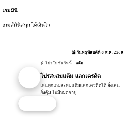
เกมมินิ
เกมส์มินิสนุก ได้เงินไว
วันพฤหัสบดีที่ 6 ส.ค. 2569
แต้ม
โปรโมชั่นวันนี้
โปรสะสมแต้ม แลกเครดิต
เล่นทุกเกมสะสมแต้มแลกเครดิตได้ ยิ่งเล่น
ยิ่งคุ้ม ไม่มีหมดอายุ
รับโปรนี้