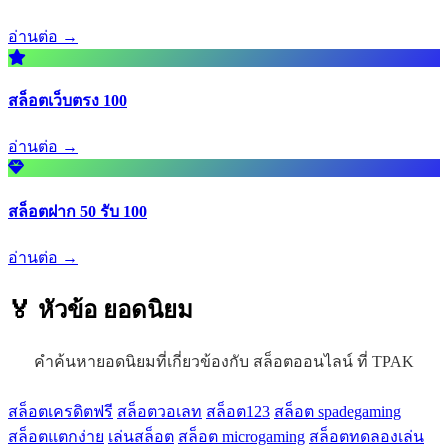
อ่านต่อ →
สล็อตเว็บตรง 100
อ่านต่อ →
สล็อตฝาก 50 รับ 100
อ่านต่อ →
🏅 หัวข้อ
ยอดนิยม
คำค้นหายอดนิยมที่เกี่ยวข้องกับ สล็อตออนไลน์ ที่ TPAK
สล็อตเครดิตฟรี
สล็อตวอเลท
สล็อต123
สล็อต spadegaming
สล็อตแตกง่าย
เล่นสล็อต
สล็อต microgaming
สล็อตทดลองเล่น