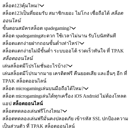
สล็อต123คุ้มไหม?
สล็อต123เป็นที่ยอมรับ สมาชิกเยอะ ไม่โกง เชื่อถือได้
สล็อต
ออนไลน์
ขั้นตอนสมัครสล็อต spadegaming?
สล็อต spadegamingสะดวก ใช้เวลาไม่นาน รับโบนัสทันที
สล็อตแตกง่ายฝากถอนขั้นต่ำเท่าไหร่?
สล็อตแตกง่ายไม่มีขั้นต่ำ ระบบออโต้ รวดเร็วทันใจ ที่ TPAK
สล็อตออนไลน์
เล่นสล็อตมีโปรโมชั่นอะไรบ้าง?
เล่นสล็อตมีโปรมากมาย เครดิตฟรี คืนยอดเสีย และอื่นๆ อีก ที่
TPAK สล็อตออนไลน์
สล็อต microgamingเล่นบนมือถือได้ไหม?
สล็อต microgamingเล่นได้ทุกเครื่อง iOS Android ไม่ต้องโหลด
แอป
สล็อตออนไลน์
สล็อตทดลองเล่นฟรีโกงไหม?
สล็อตทดลองเล่นฟรีมั่นคงปลอดภัย เข้ารหัส SSL ปกป้องความ
เป็นส่วนตัว ที่ TPAK สล็อตออนไลน์