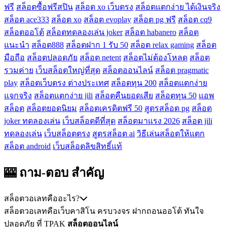
ฟรี
สล็อตซื้อฟรีสปิน
สล็อต xo เว็บตรง
สล็อตแตกง่าย ได้เงินจริง
สล็อต ace333
สล็อต xo
สล็อต evoplay
สล็อต pg ฟรี
สล็อต cq9
สล็อตออโต้
สล็อตทดลองเล่น joker
สล็อต habanero
สล็อต
แนะนำ
สล็อต888
สล็อตฝาก 1 รับ 50
สล็อต relax gaming
สล็อต
มือถือ
สล็อตปลอดภัย
สล็อต netent
สล็อตไม่ต้องโหลด
สล็อต
รวมค่าย
เว็บสล็อตใหญ่ที่สุด
สล็อตออนไลน์
สล็อต pragmatic
play
สล็อตเว็บตรง ต่างประเทศ
สล็อตทุน 200
สล็อตแตกง่าย
แจกจริง
สล็อตแตกง่าย jili
สล็อตคืนยอดเสีย
สล็อตทุน 50
แอพ
สล็อต
สล็อตยอดนิยม
สล็อตเครดิตฟรี 50
สูตรสล็อต pg
สล็อต
joker ทดลองเล่น
เว็บสล็อตดีที่สุด
สล็อตมาแรง 2026
สล็อต jili
ทดลองเล่น
เว็บสล็อตตรง
สูตรสล็อต ai
วิธีเล่นสล็อตให้แตก
สล็อต android
เว็บสล็อตลิขสิทธิ์แท้
🎰 ถาม-ตอบ
สำคัญ
สล็อตวอเลทคืออะไร?
สล็อตวอเลทคือเว็บคาสิโน ครบวงจร ฝากถอนออโต้ ทันใจ
ปลอดภัย ที่ TPAK
สล็อตออนไลน์