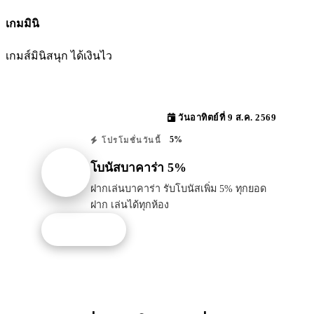
เกมมินิ
เกมส์มินิสนุก ได้เงินไว
วันอาทิตย์ที่ 9 ส.ค. 2569
5%
โปรโมชั่นวันนี้
โบนัสบาคาร่า 5%
ฝากเล่นบาคาร่า รับโบนัสเพิ่ม 5% ทุกยอด
ฝาก เล่นได้ทุกห้อง
รับโปรนี้