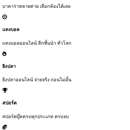
บาคาร่าหลายค่าย เลือกห้องได้เลย
แทงบอล
แทงบอลออนไลน์ ลีกชั้นนำ ทั่วโลก
ยิงปลา
ยิงปลาออนไลน์ จ่ายจริง ถอนไม่อั้น
สปอร์ต
สปอร์ตบุ๊คครบทุกประเภท ครบจบ