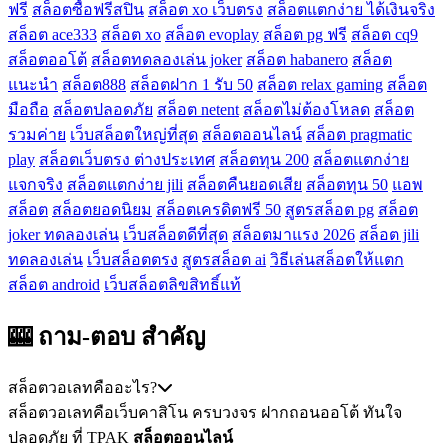
ฟรี
สล็อตซื้อฟรีสปิน
สล็อต xo เว็บตรง
สล็อตแตกง่าย ได้เงินจริง
สล็อต ace333
สล็อต xo
สล็อต evoplay
สล็อต pg ฟรี
สล็อต cq9
สล็อตออโต้
สล็อตทดลองเล่น joker
สล็อต habanero
สล็อต
แนะนำ
สล็อต888
สล็อตฝาก 1 รับ 50
สล็อต relax gaming
สล็อต
มือถือ
สล็อตปลอดภัย
สล็อต netent
สล็อตไม่ต้องโหลด
สล็อต
รวมค่าย
เว็บสล็อตใหญ่ที่สุด
สล็อตออนไลน์
สล็อต pragmatic
play
สล็อตเว็บตรง ต่างประเทศ
สล็อตทุน 200
สล็อตแตกง่าย
แจกจริง
สล็อตแตกง่าย jili
สล็อตคืนยอดเสีย
สล็อตทุน 50
แอพ
สล็อต
สล็อตยอดนิยม
สล็อตเครดิตฟรี 50
สูตรสล็อต pg
สล็อต
joker ทดลองเล่น
เว็บสล็อตดีที่สุด
สล็อตมาแรง 2026
สล็อต jili
ทดลองเล่น
เว็บสล็อตตรง
สูตรสล็อต ai
วิธีเล่นสล็อตให้แตก
สล็อต android
เว็บสล็อตลิขสิทธิ์แท้
🎰 ถาม-ตอบ
สำคัญ
สล็อตวอเลทคืออะไร?
สล็อตวอเลทคือเว็บคาสิโน ครบวงจร ฝากถอนออโต้ ทันใจ
ปลอดภัย ที่ TPAK
สล็อตออนไลน์