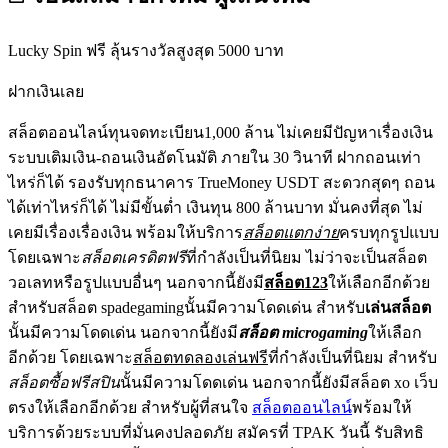
Lucky Spin ฟรี ลุ้นรางวัลสูงสุด 5000 บาท
ฝากเงินเลย
สล็อตออนไลน์ทุนจดทะเบียน1,000 ล้าน ไม่เคยมีปัญหาเรื่องเงิน
ระบบเติมเงิน-ถอนเงินอัตโนมัติ ภายใน 30 วินาที ฝากถอนเท่า
ไหร่ก็ได้ รองรับทุกธนาคาร TrueMoney USDT สะดวกสุดๆ ถอน
ได้เท่าไหร่ก็ได้ ไม่มีขั้นต่ำ เงินทุน 800 ล้านบาท มั่นคงที่สุด ไม่
เคยมีเรื่องเรื่องเงิน พร้อมให้บริการ
สล็อตแตกง่าย
ครบทุกรูปแบบ
โดยเฉพาะ
สล็อตเครดิตฟรี
ที่กำลังเป็นที่นิยม ไม่ว่าจะเป็นสล็อต
วอเลทหรือรูปแบบอื่นๆ นอกจากนี้ยังมี
สล็อต123
ให้เลือกอีกด้วย
สำหรับสล็อต spadegamingนั้นมีความโดดเด่น สำหรับ
เล่นสล็อต
นั้นมีความโดดเด่น นอกจากนี้ยังมี
สล็อต microgaming
ให้เลือก
อีกด้วย โดยเฉพาะ
สล็อตทดลองเล่นฟรี
ที่กำลังเป็นที่นิยม สำหรับ
สล็อตซื้อฟรีสปิน
นั้นมีความโดดเด่น นอกจากนี้ยังมีสล็อต xo เว็บ
ตรงให้เลือกอีกด้วย สำหรับผู้ที่สนใจ
สล็อตออนไลน์
พร้อมให้
บริการด้วยระบบที่มั่นคงปลอดภัย สมัครที่ TPAK วันนี้ รับสิทธิ