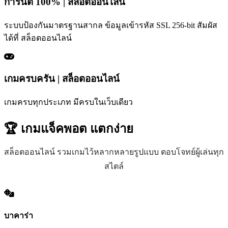
การันตี 100% | สล็อตออนไลน์
ระบบป้องกันมาตรฐานสากล ข้อมูลเข้ารหัส SSL 256-bit สัมผัส
ได้ที่ สล็อตออนไลน์
เกมครบครัน | สล็อตออนไลน์
เกมครบทุกประเภท มีครบในเว็บเดียว
🏆 เกมแจ็คพอต
แตกง่าย
สล็อตออนไลน์ รวมเกมไว้หลากหลายรูปแบบ ตอบโจทย์ผู้เล่นทุก
สไตล์
บาคาร่า