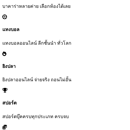
บาคาร่าหลายค่าย เลือกห้องได้เลย
แทงบอล
แทงบอลออนไลน์ ลีกชั้นนำ ทั่วโลก
ยิงปลา
ยิงปลาออนไลน์ จ่ายจริง ถอนไม่อั้น
สปอร์ต
สปอร์ตบุ๊คครบทุกประเภท ครบจบ