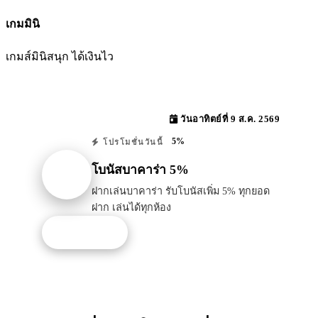
เกมมินิ
เกมส์มินิสนุก ได้เงินไว
วันอาทิตย์ที่ 9 ส.ค. 2569
5%
โปรโมชั่นวันนี้
โบนัสบาคาร่า 5%
ฝากเล่นบาคาร่า รับโบนัสเพิ่ม 5% ทุกยอด
ฝาก เล่นได้ทุกห้อง
รับโปรนี้