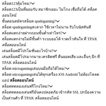
สล็อต123คุ้มไหม?
สล็อต123เป็นที่ยอมรับ สมาชิกเยอะ ไม่โกง เชื่อถือได้
สล็อต
ออนไลน์
ขั้นตอนสมัครสล็อต spadegaming?
สล็อต spadegamingสะดวก ใช้เวลาไม่นาน รับโบนัสทันที
สล็อตแตกง่ายฝากถอนขั้นต่ำเท่าไหร่?
สล็อตแตกง่ายไม่มีขั้นต่ำ ระบบออโต้ รวดเร็วทันใจ ที่ TPAK
สล็อตออนไลน์
เล่นสล็อตมีโปรโมชั่นอะไรบ้าง?
เล่นสล็อตมีโปรมากมาย เครดิตฟรี คืนยอดเสีย และอื่นๆ อีก ที่
TPAK สล็อตออนไลน์
สล็อต microgamingเล่นบนมือถือได้ไหม?
สล็อต microgamingเล่นได้ทุกเครื่อง iOS Android ไม่ต้องโหลด
แอป
สล็อตออนไลน์
สล็อตทดลองเล่นฟรีโกงไหม?
สล็อตทดลองเล่นฟรีมั่นคงปลอดภัย เข้ารหัส SSL ปกป้องความ
เป็นส่วนตัว ที่ TPAK สล็อตออนไลน์