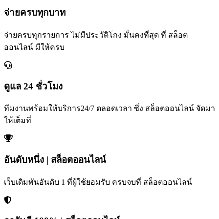
จ่ายครบทุกบาท
จ่ายครบทุกรายการ ไม่มีประวัติโกง มั่นคงที่สุด ที่ สล็อต
ออนไลน์ มีให้ครบ
ดูแล 24 ชั่วโมง
ทีมงานพร้อมให้บริการ24/7 ตลอดเวลา ซึ่ง สล็อตออนไลน์ จัดมา
ให้เต็มที่
อันดับหนึ่ง | สล็อตออนไลน์
เว็บเดิมพันอันดับ 1 ที่ผู้ใช้ยอมรับ ครบจบที่ สล็อตออนไลน์