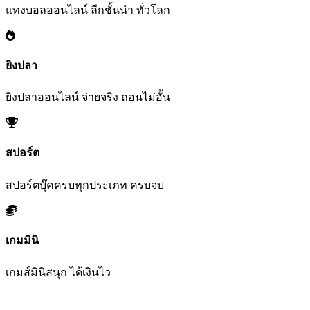
แทงบอลออนไลน์ ลีกชั้นนำ ทั่วโลก
ยิงปลา
ยิงปลาออนไลน์ จ่ายจริง ถอนไม่อั้น
สปอร์ต
สปอร์ตบุ๊คครบทุกประเภท ครบจบ
เกมมินิ
เกมส์มินิสนุก ได้เงินไว