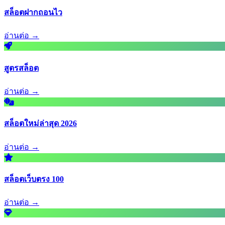
สล็อตฝากถอนไว
อ่านต่อ →
สูตรสล็อต
อ่านต่อ →
สล็อตใหม่ล่าสุด 2026
อ่านต่อ →
สล็อตเว็บตรง 100
อ่านต่อ →