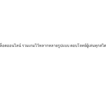
ล็อตออนไลน์ รวมเกมไว้หลากหลายรูปแบบ ตอบโจทย์ผู้เล่นทุกสไต