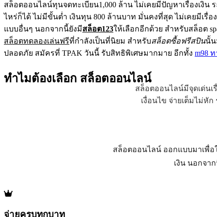
สล็อตออนไลน์ทุนจดทะเบียน1,000 ล้าน ไม่เคยมีปัญหาเรื่องเงิน 
ไหร่ก็ได้ ไม่มีขั้นต่ำ เงินทุน 800 ล้านบาท มั่นคงที่สุด ไม่เคยมีเรื่
แบบอื่นๆ นอกจากนี้ยังมี
สล็อต123
ให้เลือกอีกด้วย สำหรับสล็อต s
สล็อตทดลองเล่นฟรี
ที่กำลังเป็นที่นิยม สำหรับ
สล็อตซื้อฟรีสปิน
นั้
ปลอดภัย สมัครที่ TPAK วันนี้ รับสิทธิพิเศษมากมาย อีกทั้ง
m98 ทา
ทำไมต้องเลือก
สล็อตออนไลน์
สล็อตออนไลน์มีจุดเด่นเรื
เงื่อนไข จ่ายเต็มไม่ห
สล็อตออนไลน์ ออกแบบมาเพื่อให
เงิน นอกจากนี
จ่ายครบทุกบาท