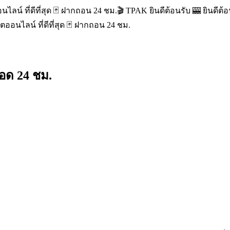
นไลน์ ที่ดีที่สุด 🃏 ฝากถอน 24 ชม.
🎬 TPAK ยินดีต้อนรับ 🎰 ยินดีต้อ
ตออนไลน์ ที่ดีที่สุด 🃏 ฝากถอน 24 ชม.
อด 24 ชม.