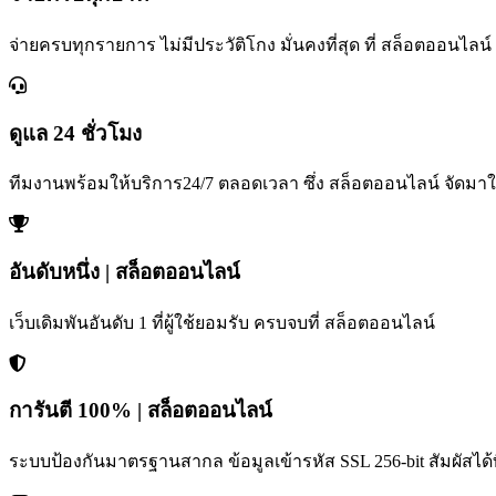
จ่ายครบทุกรายการ ไม่มีประวัติโกง มั่นคงที่สุด ที่ สล็อตออนไลน์
ดูแล 24 ชั่วโมง
ทีมงานพร้อมให้บริการ24/7 ตลอดเวลา ซึ่ง สล็อตออนไลน์ จัดมาให้
อันดับหนึ่ง | สล็อตออนไลน์
เว็บเดิมพันอันดับ 1 ที่ผู้ใช้ยอมรับ ครบจบที่ สล็อตออนไลน์
การันตี 100% | สล็อตออนไลน์
ระบบป้องกันมาตรฐานสากล ข้อมูลเข้ารหัส SSL 256-bit สัมผัสได้