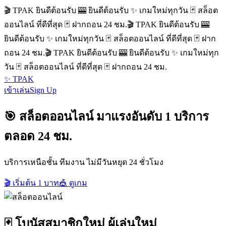
🎬 TPAK ยินดีต้อนรับ 🎰 ยินดีต้อนรับ ✨ เกมใหม่ทุกวัน 🃏 สล็อต
ออนไลน์ ที่ดีที่สุด 🃏 ฝากถอน 24 ชม.
🎬 TPAK ยินดีต้อนรับ 🎰
ยินดีต้อนรับ ✨ เกมใหม่ทุกวัน 🃏 สล็อตออนไลน์ ที่ดีที่สุด 🃏 ฝาก
ถอน 24 ชม.
🎬 TPAK ยินดีต้อนรับ 🎰 ยินดีต้อนรับ ✨ เกมใหม่ทุก
วัน 🃏 สล็อตออนไลน์ ที่ดีที่สุด 🃏 ฝากถอน 24 ชม.
✨ TPAK
เข้าเล่น
Sign Up
🎯 สล็อตออนไลน์ มาแรงอันดับ 1 บริการ
ตลอด 24 ชม.
บริการเหนือชั้น ทีมงาน ไม่มีวันหยุด 24 ชั่วโมง
🎬 เริ่มต้น 1 บาท
🎪 ดูเกม
🃏 โบนัสสมาชิกใหม่ ผู้เล่นใหม่