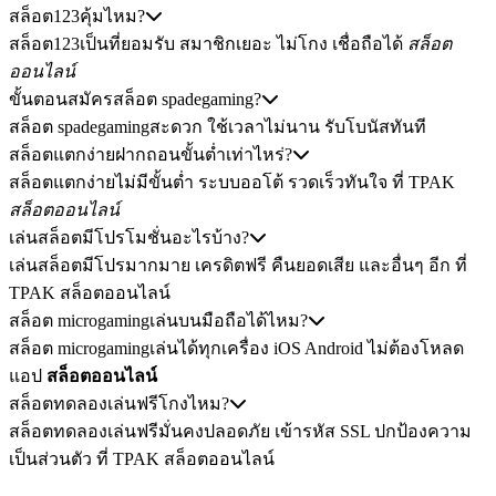
สล็อต123คุ้มไหม?
สล็อต123เป็นที่ยอมรับ สมาชิกเยอะ ไม่โกง เชื่อถือได้
สล็อต
ออนไลน์
ขั้นตอนสมัครสล็อต spadegaming?
สล็อต spadegamingสะดวก ใช้เวลาไม่นาน รับโบนัสทันที
สล็อตแตกง่ายฝากถอนขั้นต่ำเท่าไหร่?
สล็อตแตกง่ายไม่มีขั้นต่ำ ระบบออโต้ รวดเร็วทันใจ ที่ TPAK
สล็อตออนไลน์
เล่นสล็อตมีโปรโมชั่นอะไรบ้าง?
เล่นสล็อตมีโปรมากมาย เครดิตฟรี คืนยอดเสีย และอื่นๆ อีก ที่
TPAK สล็อตออนไลน์
สล็อต microgamingเล่นบนมือถือได้ไหม?
สล็อต microgamingเล่นได้ทุกเครื่อง iOS Android ไม่ต้องโหลด
แอป
สล็อตออนไลน์
สล็อตทดลองเล่นฟรีโกงไหม?
สล็อตทดลองเล่นฟรีมั่นคงปลอดภัย เข้ารหัส SSL ปกป้องความ
เป็นส่วนตัว ที่ TPAK สล็อตออนไลน์