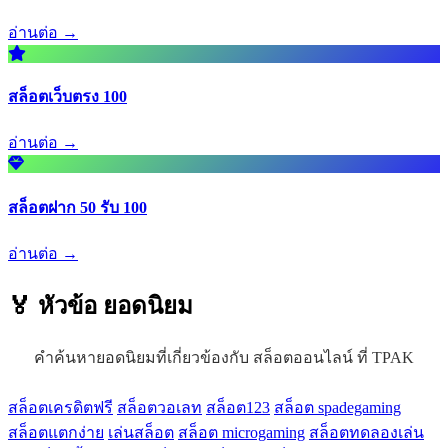
อ่านต่อ →
สล็อตเว็บตรง 100
อ่านต่อ →
สล็อตฝาก 50 รับ 100
อ่านต่อ →
🏅 หัวข้อ
ยอดนิยม
คำค้นหายอดนิยมที่เกี่ยวข้องกับ สล็อตออนไลน์ ที่ TPAK
สล็อตเครดิตฟรี
สล็อตวอเลท
สล็อต123
สล็อต spadegaming
สล็อตแตกง่าย
เล่นสล็อต
สล็อต microgaming
สล็อตทดลองเล่น