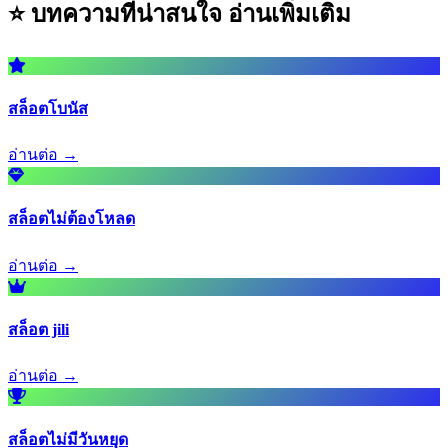
⭐ บทความที่น่าสนใจ
อ่านเพิ่มเติม
สล็อตโบนัส
อ่านต่อ →
สล็อตไม่ต้องโหลด
อ่านต่อ →
สล็อต jili
อ่านต่อ →
สล็อตไม่มีวันหยุด