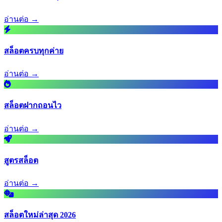
อ่านต่อ →
สล็อตครบทุกค่าย
อ่านต่อ →
สล็อตฝากถอนไว
อ่านต่อ →
สูตรสล็อต
อ่านต่อ →
สล็อตใหม่ล่าสุด 2026