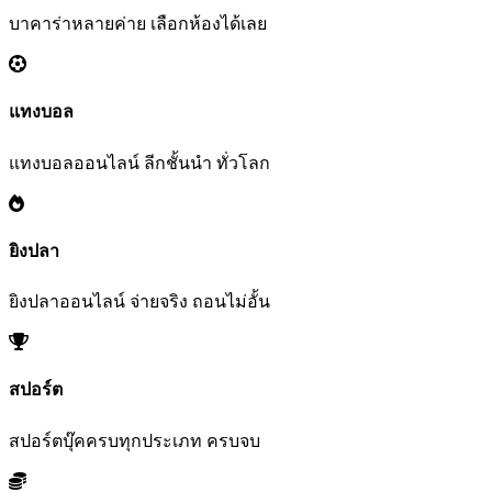
บาคาร่าหลายค่าย เลือกห้องได้เลย
แทงบอล
แทงบอลออนไลน์ ลีกชั้นนำ ทั่วโลก
ยิงปลา
ยิงปลาออนไลน์ จ่ายจริง ถอนไม่อั้น
สปอร์ต
สปอร์ตบุ๊คครบทุกประเภท ครบจบ