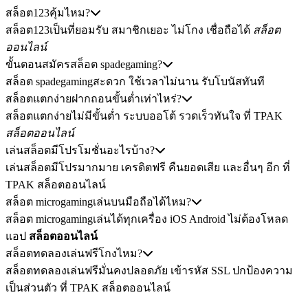
สล็อต123คุ้มไหม?
สล็อต123เป็นที่ยอมรับ สมาชิกเยอะ ไม่โกง เชื่อถือได้
สล็อต
ออนไลน์
ขั้นตอนสมัครสล็อต spadegaming?
สล็อต spadegamingสะดวก ใช้เวลาไม่นาน รับโบนัสทันที
สล็อตแตกง่ายฝากถอนขั้นต่ำเท่าไหร่?
สล็อตแตกง่ายไม่มีขั้นต่ำ ระบบออโต้ รวดเร็วทันใจ ที่ TPAK
สล็อตออนไลน์
เล่นสล็อตมีโปรโมชั่นอะไรบ้าง?
เล่นสล็อตมีโปรมากมาย เครดิตฟรี คืนยอดเสีย และอื่นๆ อีก ที่
TPAK สล็อตออนไลน์
สล็อต microgamingเล่นบนมือถือได้ไหม?
สล็อต microgamingเล่นได้ทุกเครื่อง iOS Android ไม่ต้องโหลด
แอป
สล็อตออนไลน์
สล็อตทดลองเล่นฟรีโกงไหม?
สล็อตทดลองเล่นฟรีมั่นคงปลอดภัย เข้ารหัส SSL ปกป้องความ
เป็นส่วนตัว ที่ TPAK สล็อตออนไลน์