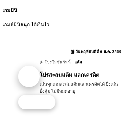
เกมมินิ
เกมส์มินิสนุก ได้เงินไว
วันพฤหัสบดีที่ 6 ส.ค. 2569
แต้ม
โปรโมชั่นวันนี้
โปรสะสมแต้ม แลกเครดิต
เล่นทุกเกมสะสมแต้มแลกเครดิตได้ ยิ่งเล่น
ยิ่งคุ้ม ไม่มีหมดอายุ
รับโปรนี้