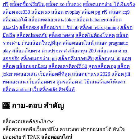
ฟรี
สล็อตซื้อฟรีสปิน
สล็อต xo เว็บตรง
สล็อตแตกง่าย ได้เงินจริง
สล็อต ace333
สล็อต xo
สล็อต evoplay
สล็อต pg ฟรี
สล็อต cq9
สล็อตออโต้
สล็อตทดลองเล่น joker
สล็อต habanero
สล็อต
แนะนำ
สล็อต888
สล็อตฝาก 1 รับ 50
สล็อต relax gaming
สล็อต
มือถือ
สล็อตปลอดภัย
สล็อต netent
สล็อตไม่ต้องโหลด
สล็อต
รวมค่าย
เว็บสล็อตใหญ่ที่สุด
สล็อตออนไลน์
สล็อต pragmatic
play
สล็อตเว็บตรง ต่างประเทศ
สล็อตทุน 200
สล็อตแตกง่าย
แจกจริง
สล็อตแตกง่าย jili
สล็อตคืนยอดเสีย
สล็อตทุน 50
แอพ
สล็อต
สล็อตยอดนิยม
สล็อตเครดิตฟรี 50
สูตรสล็อต pg
สล็อต
joker ทดลองเล่น
เว็บสล็อตดีที่สุด
สล็อตมาแรง 2026
สล็อต jili
ทดลองเล่น
เว็บสล็อตตรง
สูตรสล็อต ai
วิธีเล่นสล็อตให้แตก
สล็อต android
เว็บสล็อตลิขสิทธิ์แท้
🎰 ถาม-ตอบ
สำคัญ
สล็อตวอเลทคืออะไร?
สล็อตวอเลทคือเว็บคาสิโน ครบวงจร ฝากถอนออโต้ ทันใจ
ปลอดภัย ที่ TPAK
สล็อตออนไลน์