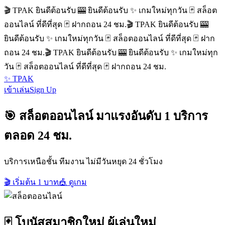
🎬 TPAK ยินดีต้อนรับ 🎰 ยินดีต้อนรับ ✨ เกมใหม่ทุกวัน 🃏 สล็อต
ออนไลน์ ที่ดีที่สุด 🃏 ฝากถอน 24 ชม.
🎬 TPAK ยินดีต้อนรับ 🎰
ยินดีต้อนรับ ✨ เกมใหม่ทุกวัน 🃏 สล็อตออนไลน์ ที่ดีที่สุด 🃏 ฝาก
ถอน 24 ชม.
🎬 TPAK ยินดีต้อนรับ 🎰 ยินดีต้อนรับ ✨ เกมใหม่ทุก
วัน 🃏 สล็อตออนไลน์ ที่ดีที่สุด 🃏 ฝากถอน 24 ชม.
✨ TPAK
เข้าเล่น
Sign Up
🎯 สล็อตออนไลน์ มาแรงอันดับ 1 บริการ
ตลอด 24 ชม.
บริการเหนือชั้น ทีมงาน ไม่มีวันหยุด 24 ชั่วโมง
🎬 เริ่มต้น 1 บาท
🎪 ดูเกม
🃏 โบนัสสมาชิกใหม่ ผู้เล่นใหม่