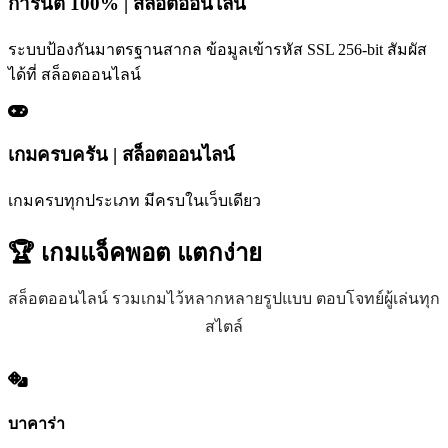
การันตี 100% | สล็อตออนไลน์
ระบบป้องกันมาตรฐานสากล ข้อมูลเข้ารหัส SSL 256-bit สัมผัส
ได้ที่ สล็อตออนไลน์
เกมครบครัน | สล็อตออนไลน์
เกมครบทุกประเภท มีครบในเว็บเดียว
🏆 เกมแจ็คพอต
แตกง่าย
สล็อตออนไลน์ รวมเกมไว้หลากหลายรูปแบบ ตอบโจทย์ผู้เล่นทุก
สไตล์
บาคาร่า