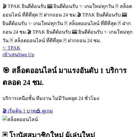
🎬 TPAK ยินดีต้อนรับ 🎰 ยินดีต้อนรับ ✨ เกมใหม่ทุกวัน 🃏 สล็อต
ออนไลน์ ที่ดีที่สุด 🃏 ฝากถอน 24 ชม.
🎬 TPAK ยินดีต้อนรับ 🎰
ยินดีต้อนรับ ✨ เกมใหม่ทุกวัน 🃏 สล็อตออนไลน์ ที่ดีที่สุด 🃏 ฝาก
ถอน 24 ชม.
🎬 TPAK ยินดีต้อนรับ 🎰 ยินดีต้อนรับ ✨ เกมใหม่ทุก
วัน 🃏 สล็อตออนไลน์ ที่ดีที่สุด 🃏 ฝากถอน 24 ชม.
✨ TPAK
เข้าเล่น
Sign Up
🎯 สล็อตออนไลน์ มาแรงอันดับ 1 บริการ
ตลอด 24 ชม.
บริการเหนือชั้น ทีมงาน ไม่มีวันหยุด 24 ชั่วโมง
🎬 เริ่มต้น 1 บาท
🎪 ดูเกม
🃏 โบนัสสมาชิกใหม่ ผู้เล่นใหม่