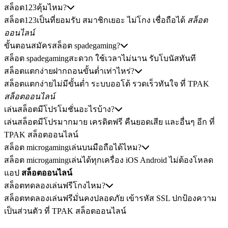
สล็อต123คุ้มไหม?
สล็อต123เป็นที่ยอมรับ สมาชิกเยอะ ไม่โกง เชื่อถือได้
สล็อต
ออนไลน์
ขั้นตอนสมัครสล็อต spadegaming?
สล็อต spadegamingสะดวก ใช้เวลาไม่นาน รับโบนัสทันที
สล็อตแตกง่ายฝากถอนขั้นต่ำเท่าไหร่?
สล็อตแตกง่ายไม่มีขั้นต่ำ ระบบออโต้ รวดเร็วทันใจ ที่ TPAK
สล็อตออนไลน์
เล่นสล็อตมีโปรโมชั่นอะไรบ้าง?
เล่นสล็อตมีโปรมากมาย เครดิตฟรี คืนยอดเสีย และอื่นๆ อีก ที่
TPAK สล็อตออนไลน์
สล็อต microgamingเล่นบนมือถือได้ไหม?
สล็อต microgamingเล่นได้ทุกเครื่อง iOS Android ไม่ต้องโหลด
แอป
สล็อตออนไลน์
สล็อตทดลองเล่นฟรีโกงไหม?
สล็อตทดลองเล่นฟรีมั่นคงปลอดภัย เข้ารหัส SSL ปกป้องความ
เป็นส่วนตัว ที่ TPAK สล็อตออนไลน์