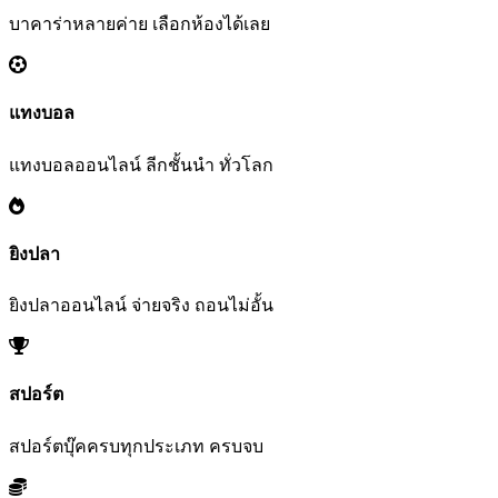
บาคาร่าหลายค่าย เลือกห้องได้เลย
แทงบอล
แทงบอลออนไลน์ ลีกชั้นนำ ทั่วโลก
ยิงปลา
ยิงปลาออนไลน์ จ่ายจริง ถอนไม่อั้น
สปอร์ต
สปอร์ตบุ๊คครบทุกประเภท ครบจบ