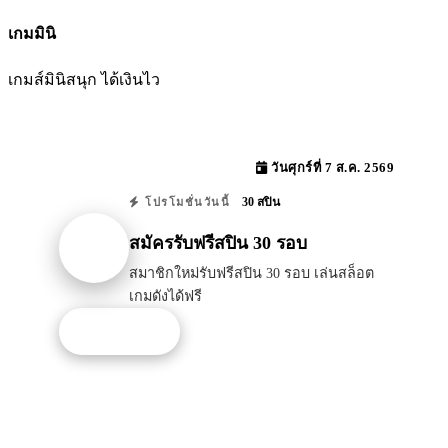
เกมมินิ
เกมส์มินิสนุก ได้เงินไว
วันศุกร์ที่ 7 ส.ค. 2569
30 สปิน
โปรโมชั่นวันนี้
สมัครรับฟรีสปิน 30 รอบ
สมาชิกใหม่รับฟรีสปิน 30 รอบ เล่นสล็อต
เกมดังได้ฟรี
รับโปรนี้