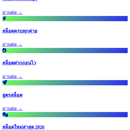
อ่านต่อ →
สล็อตครบทุกค่าย
อ่านต่อ →
สล็อตฝากถอนไว
อ่านต่อ →
สูตรสล็อต
อ่านต่อ →
สล็อตใหม่ล่าสุด 2026