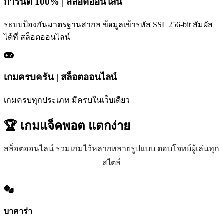
การันตี 100% | สล็อตออนไลน์
ระบบป้องกันมาตรฐานสากล ข้อมูลเข้ารหัส SSL 256-bit สัมผัส
ได้ที่ สล็อตออนไลน์
เกมครบครัน | สล็อตออนไลน์
เกมครบทุกประเภท มีครบในเว็บเดียว
🏆 เกมแจ็คพอต
แตกง่าย
สล็อตออนไลน์ รวมเกมไว้หลากหลายรูปแบบ ตอบโจทย์ผู้เล่นทุก
สไตล์
บาคาร่า