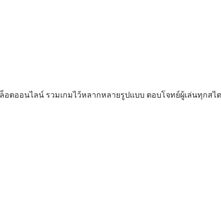
ล็อตออนไลน์ รวมเกมไว้หลากหลายรูปแบบ ตอบโจทย์ผู้เล่นทุกสไต