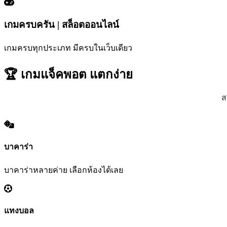
เกมครบครัน | สล็อตออนไลน์
เกมครบทุกประเภท มีครบในเว็บเดียว
🏆 เกมแจ็คพอต
แตกง่าย
ส
บาคาร่า
บาคาร่าหลายค่าย เลือกห้องได้เลย
แทงบอล