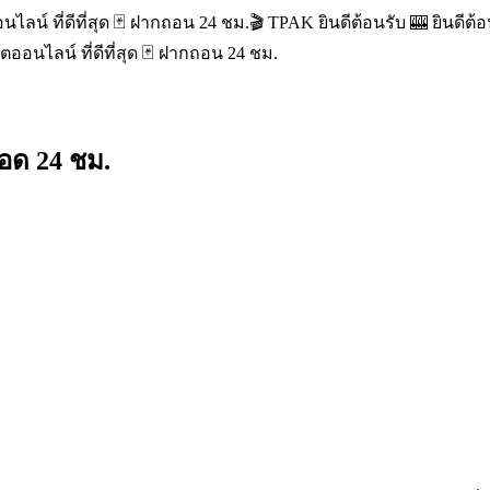
นไลน์ ที่ดีที่สุด 🃏 ฝากถอน 24 ชม.
🎬 TPAK ยินดีต้อนรับ 🎰 ยินดีต้อ
ตออนไลน์ ที่ดีที่สุด 🃏 ฝากถอน 24 ชม.
อด 24 ชม.