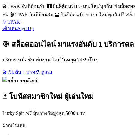
🎬 TPAK ยินดีต้อนรับ 🎰 ยินดีต้อนรับ ✨ เกมใหม่ทุกวัน 🃏 สล็อตออ
ชม.
🎬 TPAK ยินดีต้อนรับ 🎰 ยินดีต้อนรับ ✨ เกมใหม่ทุกวัน 🃏 สล็อ
✨ TPAK
เข้าเล่น
Sign Up
🎯 สล็อตออนไลน์ มาแรงอันดับ 1 บริการตล
บริการเหนือชั้น ทีมงาน ไม่มีวันหยุด 24 ชั่วโมง
🎬 เริ่มต้น 1 บาท
🎪 ดูเกม
🃏 โบนัสสมาชิกใหม่ ผู้เล่นใหม่
Lucky Spin ฟรี ลุ้นรางวัลสูงสุด 5000 บาท
ฝากเงินเลย