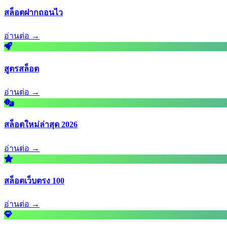
สล็อตฝากถอนไว
อ่านต่อ →
สูตรสล็อต
อ่านต่อ →
สล็อตใหม่ล่าสุด 2026
อ่านต่อ →
สล็อตเว็บตรง 100
อ่านต่อ →