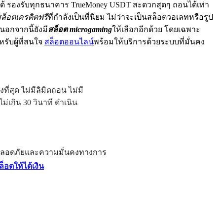
ก็ได้ รองรับทุกธนาคาร TrueMoney USDT สะดวกสุดๆ ถอนได้เท่า
ล็อตเครดิตฟรี
ที่กำลังเป็นที่นิยม ไม่ว่าจะเป็นสล็อตวอเลทหรือรูป
นอกจากนี้ยังมี
สล็อต microgaming
ให้เลือกอีกด้วย โดยเฉพาะ
รับผู้ที่สนใจ
สล็อตออนไลน์
พร้อมให้บริการด้วยระบบที่มั่นคง
ี่สุด ไม่มีลิมิตถอน ไม่มี
่เกิน 30 วินาที ดำเนิน
วามปลอดภัยและความมั่นคงทางการ
ล็อตให้ได้เงิน