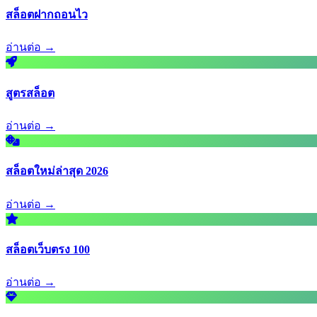
สล็อตฝากถอนไว
อ่านต่อ →
สูตรสล็อต
อ่านต่อ →
สล็อตใหม่ล่าสุด 2026
อ่านต่อ →
สล็อตเว็บตรง 100
อ่านต่อ →