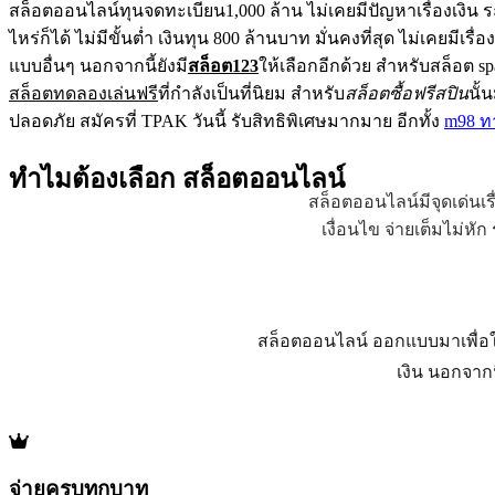
สล็อตออนไลน์ทุนจดทะเบียน1,000 ล้าน ไม่เคยมีปัญหาเรื่องเงิน 
ไหร่ก็ได้ ไม่มีขั้นต่ำ เงินทุน 800 ล้านบาท มั่นคงที่สุด ไม่เคยมีเรื่
แบบอื่นๆ นอกจากนี้ยังมี
สล็อต123
ให้เลือกอีกด้วย สำหรับสล็อต s
สล็อตทดลองเล่นฟรี
ที่กำลังเป็นที่นิยม สำหรับ
สล็อตซื้อฟรีสปิน
นั้
ปลอดภัย สมัครที่ TPAK วันนี้ รับสิทธิพิเศษมากมาย อีกทั้ง
m98 ทา
ทำไมต้องเลือก
สล็อตออนไลน์
สล็อตออนไลน์มีจุดเด่นเรื
เงื่อนไข จ่ายเต็มไม่ห
สล็อตออนไลน์ ออกแบบมาเพื่อให
เงิน นอกจากนี
จ่ายครบทุกบาท