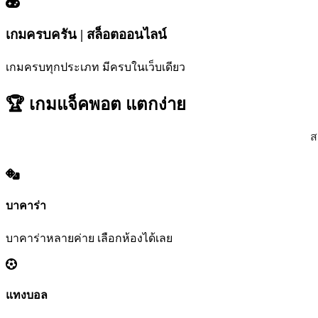
เกมครบครัน | สล็อตออนไลน์
เกมครบทุกประเภท มีครบในเว็บเดียว
🏆 เกมแจ็คพอต
แตกง่าย
ส
บาคาร่า
บาคาร่าหลายค่าย เลือกห้องได้เลย
แทงบอล