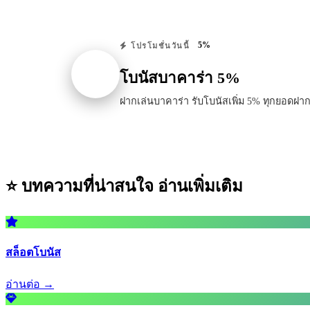
5%
โปรโมชั่นวันนี้
โบนัสบาคาร่า 5%
ฝากเล่นบาคาร่า รับโบนัสเพิ่ม 5% ทุกยอดฝาก 
⭐ บทความที่น่าสนใจ
อ่านเพิ่มเติม
สล็อตโบนัส
อ่านต่อ →