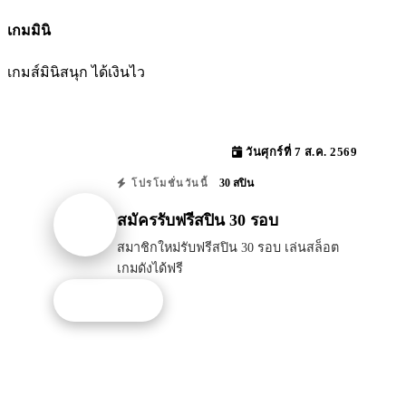
เกมมินิ
เกมส์มินิสนุก ได้เงินไว
วันศุกร์ที่ 7 ส.ค. 2569
30 สปิน
โปรโมชั่นวันนี้
สมัครรับฟรีสปิน 30 รอบ
สมาชิกใหม่รับฟรีสปิน 30 รอบ เล่นสล็อต
เกมดังได้ฟรี
รับโปรนี้