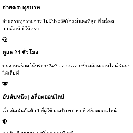
จ่ายครบทุกบาท
จ่ายครบทุกรายการ ไม่มีประวัติโกง มั่นคงที่สุด ที่ สล็อต
ออนไลน์ มีให้ครบ
ดูแล 24 ชั่วโมง
ทีมงานพร้อมให้บริการ24/7 ตลอดเวลา ซึ่ง สล็อตออนไลน์ จัดมา
ให้เต็มที่
อันดับหนึ่ง | สล็อตออนไลน์
เว็บเดิมพันอันดับ 1 ที่ผู้ใช้ยอมรับ ครบจบที่ สล็อตออนไลน์