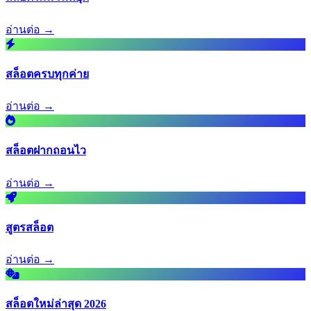
อ่านต่อ →
สล็อตครบทุกค่าย
อ่านต่อ →
สล็อตฝากถอนไว
อ่านต่อ →
สูตรสล็อต
อ่านต่อ →
สล็อตใหม่ล่าสุด 2026