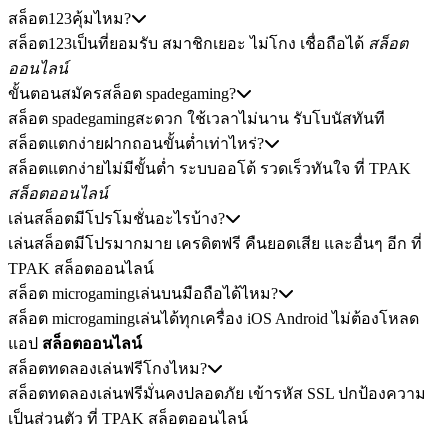
สล็อต123คุ้มไหม?
สล็อต123เป็นที่ยอมรับ สมาชิกเยอะ ไม่โกง เชื่อถือได้
สล็อต
ออนไลน์
ขั้นตอนสมัครสล็อต spadegaming?
สล็อต spadegamingสะดวก ใช้เวลาไม่นาน รับโบนัสทันที
สล็อตแตกง่ายฝากถอนขั้นต่ำเท่าไหร่?
สล็อตแตกง่ายไม่มีขั้นต่ำ ระบบออโต้ รวดเร็วทันใจ ที่ TPAK
สล็อตออนไลน์
เล่นสล็อตมีโปรโมชั่นอะไรบ้าง?
เล่นสล็อตมีโปรมากมาย เครดิตฟรี คืนยอดเสีย และอื่นๆ อีก ที่
TPAK สล็อตออนไลน์
สล็อต microgamingเล่นบนมือถือได้ไหม?
สล็อต microgamingเล่นได้ทุกเครื่อง iOS Android ไม่ต้องโหลด
แอป
สล็อตออนไลน์
สล็อตทดลองเล่นฟรีโกงไหม?
สล็อตทดลองเล่นฟรีมั่นคงปลอดภัย เข้ารหัส SSL ปกป้องความ
เป็นส่วนตัว ที่ TPAK สล็อตออนไลน์