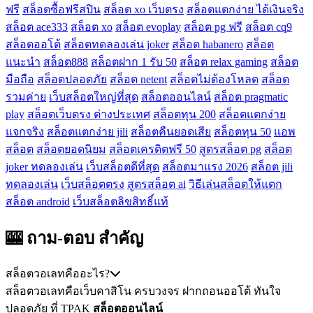
ฟรี
สล็อตซื้อฟรีสปิน
สล็อต xo เว็บตรง
สล็อตแตกง่าย ได้เงินจริง
สล็อต ace333
สล็อต xo
สล็อต evoplay
สล็อต pg ฟรี
สล็อต cq9
สล็อตออโต้
สล็อตทดลองเล่น joker
สล็อต habanero
สล็อต
แนะนำ
สล็อต888
สล็อตฝาก 1 รับ 50
สล็อต relax gaming
สล็อต
มือถือ
สล็อตปลอดภัย
สล็อต netent
สล็อตไม่ต้องโหลด
สล็อต
รวมค่าย
เว็บสล็อตใหญ่ที่สุด
สล็อตออนไลน์
สล็อต pragmatic
play
สล็อตเว็บตรง ต่างประเทศ
สล็อตทุน 200
สล็อตแตกง่าย
แจกจริง
สล็อตแตกง่าย jili
สล็อตคืนยอดเสีย
สล็อตทุน 50
แอพ
สล็อต
สล็อตยอดนิยม
สล็อตเครดิตฟรี 50
สูตรสล็อต pg
สล็อต
joker ทดลองเล่น
เว็บสล็อตดีที่สุด
สล็อตมาแรง 2026
สล็อต jili
ทดลองเล่น
เว็บสล็อตตรง
สูตรสล็อต ai
วิธีเล่นสล็อตให้แตก
สล็อต android
เว็บสล็อตลิขสิทธิ์แท้
🎰 ถาม-ตอบ
สำคัญ
สล็อตวอเลทคืออะไร?
สล็อตวอเลทคือเว็บคาสิโน ครบวงจร ฝากถอนออโต้ ทันใจ
ปลอดภัย ที่ TPAK
สล็อตออนไลน์