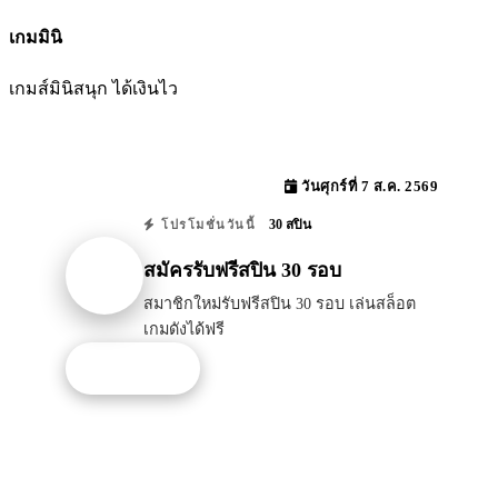
เกมมินิ
เกมส์มินิสนุก ได้เงินไว
วันศุกร์ที่ 7 ส.ค. 2569
30 สปิน
โปรโมชั่นวันนี้
สมัครรับฟรีสปิน 30 รอบ
สมาชิกใหม่รับฟรีสปิน 30 รอบ เล่นสล็อต
เกมดังได้ฟรี
รับโปรนี้