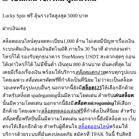
Lucky Spin ฟรี ลุ้นรางวัลสูงสุด 5000 บาท
ฝากเงินเลย
สล็อตออนไลน์ทุนจดทะเบียน1,000 ล้าน ไม่เคยมีปัญหาเรื่องเงิน
ระบบเติมเงิน-ถอนเงินอัตโนมัติ ภายใน 30 วินาที ฝากถอนเท่า
ไหร่ก็ได้ รองรับทุกธนาคาร TrueMoney USDT สะดวกสุดๆ ถอน
ได้เท่าไหร่ก็ได้ ไม่มีขั้นต่ำ เงินทุน 800 ล้านบาท มั่นคงที่สุด ไม่
เคยมีเรื่องเรื่องเงิน พร้อมให้บริการ
สล็อตแตกง่าย
ครบทุกรูปแบบ
โดยเฉพาะ
สล็อตเครดิตฟรี
ที่กำลังเป็นที่นิยม ไม่ว่าจะเป็นสล็อต
วอเลทหรือรูปแบบอื่นๆ นอกจากนี้ยังมี
สล็อต123
ให้เลือกอีกด้วย
สำหรับสล็อต spadegamingนั้นมีความโดดเด่น สำหรับ
เล่นสล็อต
นั้นมีความโดดเด่น นอกจากนี้ยังมี
สล็อต microgaming
ให้เลือก
อีกด้วย โดยเฉพาะ
สล็อตทดลองเล่นฟรี
ที่กำลังเป็นที่นิยม สำหรับ
สล็อตซื้อฟรีสปิน
นั้นมีความโดดเด่น นอกจากนี้ยังมีสล็อต xo เว็บ
ตรงให้เลือกอีกด้วย สำหรับผู้ที่สนใจ
สล็อตออนไลน์
พร้อมให้
บริการด้วยระบบที่มั่นคงปลอดภัย สมัครที่ TPAK วันนี้ รับสิทธิ