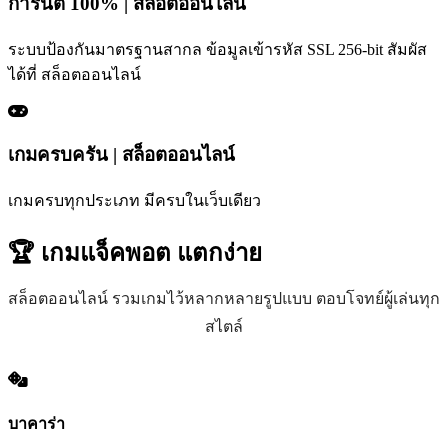
การันตี 100% | สล็อตออนไลน์
ระบบป้องกันมาตรฐานสากล ข้อมูลเข้ารหัส SSL 256-bit สัมผัส
ได้ที่ สล็อตออนไลน์
เกมครบครัน | สล็อตออนไลน์
เกมครบทุกประเภท มีครบในเว็บเดียว
🏆 เกมแจ็คพอต
แตกง่าย
สล็อตออนไลน์ รวมเกมไว้หลากหลายรูปแบบ ตอบโจทย์ผู้เล่นทุก
สไตล์
บาคาร่า