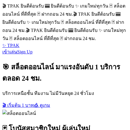
🎬 TPAK ยินดีต้อนรับ 🎰 ยินดีต้อนรับ ✨ เกมใหม่ทุกวัน 🃏 สล็อต
ออนไลน์ ที่ดีที่สุด 🃏 ฝากถอน 24 ชม.
🎬 TPAK ยินดีต้อนรับ 🎰
ยินดีต้อนรับ ✨ เกมใหม่ทุกวัน 🃏 สล็อตออนไลน์ ที่ดีที่สุด 🃏 ฝาก
ถอน 24 ชม.
🎬 TPAK ยินดีต้อนรับ 🎰 ยินดีต้อนรับ ✨ เกมใหม่ทุก
วัน 🃏 สล็อตออนไลน์ ที่ดีที่สุด 🃏 ฝากถอน 24 ชม.
✨ TPAK
เข้าเล่น
Sign Up
🎯 สล็อตออนไลน์ มาแรงอันดับ 1 บริการ
ตลอด 24 ชม.
บริการเหนือชั้น ทีมงาน ไม่มีวันหยุด 24 ชั่วโมง
🎬 เริ่มต้น 1 บาท
🎪 ดูเกม
🃏 โบนัสสมาชิกใหม่ ผู้เล่นใหม่