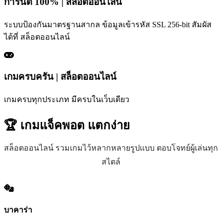
การันตี 100% | สล็อตออนไลน์
ระบบป้องกันมาตรฐานสากล ข้อมูลเข้ารหัส SSL 256-bit สัมผัส
ได้ที่ สล็อตออนไลน์
เกมครบครัน | สล็อตออนไลน์
เกมครบทุกประเภท มีครบในเว็บเดียว
🏆 เกมแจ็คพอต
แตกง่าย
สล็อตออนไลน์ รวมเกมไว้หลากหลายรูปแบบ ตอบโจทย์ผู้เล่นทุก
สไตล์
บาคาร่า