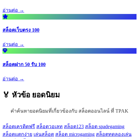
อ่านต่อ →
สล็อตเว็บตรง 100
อ่านต่อ →
สล็อตฝาก 50 รับ 100
อ่านต่อ →
🏅 หัวข้อ
ยอดนิยม
คำค้นหายอดนิยมที่เกี่ยวข้องกับ สล็อตออนไลน์ ที่ TPAK
สล็อตเครดิตฟรี
สล็อตวอเลท
สล็อต123
สล็อต spadegaming
สล็อตแตกง่าย
เล่นสล็อต
สล็อต microgaming
สล็อตทดลองเล่น