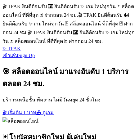
🎬 TPAK ยินดีต้อนรับ 🎰 ยินดีต้อนรับ ✨ เกมใหม่ทุกวัน 🃏 สล็อต
ออนไลน์ ที่ดีที่สุด 🃏 ฝากถอน 24 ชม.
🎬 TPAK ยินดีต้อนรับ 🎰
ยินดีต้อนรับ ✨ เกมใหม่ทุกวัน 🃏 สล็อตออนไลน์ ที่ดีที่สุด 🃏 ฝาก
ถอน 24 ชม.
🎬 TPAK ยินดีต้อนรับ 🎰 ยินดีต้อนรับ ✨ เกมใหม่ทุก
วัน 🃏 สล็อตออนไลน์ ที่ดีที่สุด 🃏 ฝากถอน 24 ชม.
✨ TPAK
เข้าเล่น
Sign Up
🎯 สล็อตออนไลน์ มาแรงอันดับ 1 บริการ
ตลอด 24 ชม.
บริการเหนือชั้น ทีมงาน ไม่มีวันหยุด 24 ชั่วโมง
🎬 เริ่มต้น 1 บาท
🎪 ดูเกม
🃏 โบนัสสมาชิกใหม่ ผู้เล่นใหม่