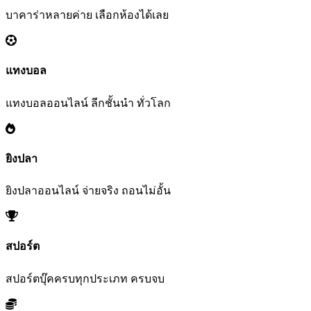
บาคาร่าหลายค่าย เลือกห้องได้เลย
แทงบอล
แทงบอลออนไลน์ ลีกชั้นนำ ทั่วโลก
ยิงปลา
ยิงปลาออนไลน์ จ่ายจริง ถอนไม่อั้น
สปอร์ต
สปอร์ตบุ๊คครบทุกประเภท ครบจบ