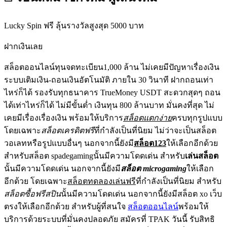
Lucky Spin ฟรี ลุ้นรางวัลสูงสุด 5000 บาท
ฝากเงินเลย
สล็อตออนไลน์ทุนจดทะเบียน1,000 ล้าน ไม่เคยมีปัญหาเรื่องเงิน
ระบบเติมเงิน-ถอนเงินอัตโนมัติ ภายใน 30 วินาที ฝากถอนเท่า
ไหร่ก็ได้ รองรับทุกธนาคาร TrueMoney USDT สะดวกสุดๆ ถอน
ได้เท่าไหร่ก็ได้ ไม่มีขั้นต่ำ เงินทุน 800 ล้านบาท มั่นคงที่สุด ไม่
เคยมีเรื่องเรื่องเงิน พร้อมให้บริการ
สล็อตแตกง่าย
ครบทุกรูปแบบ
โดยเฉพาะ
สล็อตเครดิตฟรี
ที่กำลังเป็นที่นิยม ไม่ว่าจะเป็นสล็อต
วอเลทหรือรูปแบบอื่นๆ นอกจากนี้ยังมี
สล็อต123
ให้เลือกอีกด้วย
สำหรับสล็อต spadegamingนั้นมีความโดดเด่น สำหรับ
เล่นสล็อต
นั้นมีความโดดเด่น นอกจากนี้ยังมี
สล็อต microgaming
ให้เลือก
อีกด้วย โดยเฉพาะ
สล็อตทดลองเล่นฟรี
ที่กำลังเป็นที่นิยม สำหรับ
สล็อตซื้อฟรีสปิน
นั้นมีความโดดเด่น นอกจากนี้ยังมีสล็อต xo เว็บ
ตรงให้เลือกอีกด้วย สำหรับผู้ที่สนใจ
สล็อตออนไลน์
พร้อมให้
บริการด้วยระบบที่มั่นคงปลอดภัย สมัครที่ TPAK วันนี้ รับสิทธิ