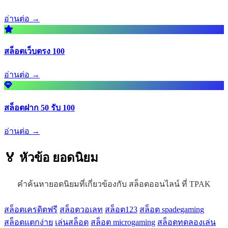
อ่านต่อ →
สล็อตเว็บตรง 100
อ่านต่อ →
สล็อตฝาก 50 รับ 100
อ่านต่อ →
🏅 หัวข้อ
ยอดนิยม
คำค้นหายอดนิยมที่เกี่ยวข้องกับ สล็อตออนไลน์ ที่ TPAK
สล็อตเครดิตฟรี
สล็อตวอเลท
สล็อต123
สล็อต spadegaming
สล็อตแตกง่าย
เล่นสล็อต
สล็อต microgaming
สล็อตทดลองเล่น