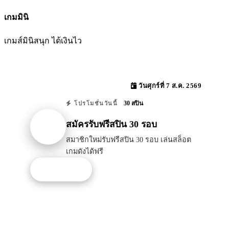
เกมมินิ
เกมส์มินิสนุก ได้เงินไว
วันศุกร์ที่ 7 ส.ค. 2569
30 สปิน
โปรโมชั่นวันนี้
สมัครรับฟรีสปิน 30 รอบ
สมาชิกใหม่รับฟรีสปิน 30 รอบ เล่นสล็อต
เกมดังได้ฟรี
รับโปรนี้