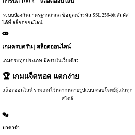
การันตี 100% | สล็อตออนไลน์
ระบบป้องกันมาตรฐานสากล ข้อมูลเข้ารหัส SSL 256-bit สัมผัส
ได้ที่ สล็อตออนไลน์
เกมครบครัน | สล็อตออนไลน์
เกมครบทุกประเภท มีครบในเว็บเดียว
🏆 เกมแจ็คพอต
แตกง่าย
สล็อตออนไลน์ รวมเกมไว้หลากหลายรูปแบบ ตอบโจทย์ผู้เล่นทุก
สไตล์
บาคาร่า