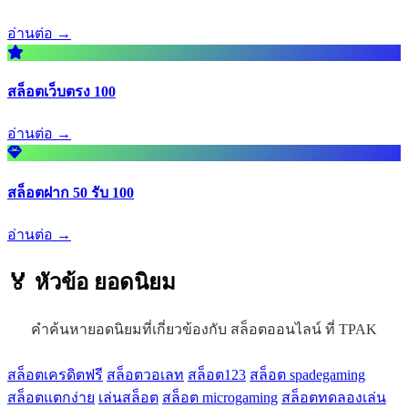
อ่านต่อ →
สล็อตเว็บตรง 100
อ่านต่อ →
สล็อตฝาก 50 รับ 100
อ่านต่อ →
🏅 หัวข้อ
ยอดนิยม
คำค้นหายอดนิยมที่เกี่ยวข้องกับ สล็อตออนไลน์ ที่ TPAK
สล็อตเครดิตฟรี
สล็อตวอเลท
สล็อต123
สล็อต spadegaming
สล็อตแตกง่าย
เล่นสล็อต
สล็อต microgaming
สล็อตทดลองเล่น