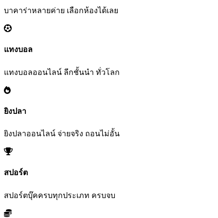
บาคาร่าหลายค่าย เลือกห้องได้เลย
แทงบอล
แทงบอลออนไลน์ ลีกชั้นนำ ทั่วโลก
ยิงปลา
ยิงปลาออนไลน์ จ่ายจริง ถอนไม่อั้น
สปอร์ต
สปอร์ตบุ๊คครบทุกประเภท ครบจบ