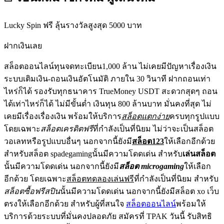
Lucky Spin ฟรี ลุ้นรางวัลสูงสุด 5000 บาท
ฝากเงินเลย
สล็อตออนไลน์ทุนจดทะเบียน1,000 ล้าน ไม่เคยมีปัญหาเรื่องเงิน
ระบบเติมเงิน-ถอนเงินอัตโนมัติ ภายใน 30 วินาที ฝากถอนเท่า
ไหร่ก็ได้ รองรับทุกธนาคาร TrueMoney USDT สะดวกสุดๆ ถอน
ได้เท่าไหร่ก็ได้ ไม่มีขั้นต่ำ เงินทุน 800 ล้านบาท มั่นคงที่สุด ไม่
เคยมีเรื่องเรื่องเงิน พร้อมให้บริการ
สล็อตแตกง่าย
ครบทุกรูปแบบ
โดยเฉพาะ
สล็อตเครดิตฟรี
ที่กำลังเป็นที่นิยม ไม่ว่าจะเป็นสล็อต
วอเลทหรือรูปแบบอื่นๆ นอกจากนี้ยังมี
สล็อต123
ให้เลือกอีกด้วย
สำหรับสล็อต spadegamingนั้นมีความโดดเด่น สำหรับ
เล่นสล็อต
นั้นมีความโดดเด่น นอกจากนี้ยังมี
สล็อต microgaming
ให้เลือก
อีกด้วย โดยเฉพาะ
สล็อตทดลองเล่นฟรี
ที่กำลังเป็นที่นิยม สำหรับ
สล็อตซื้อฟรีสปิน
นั้นมีความโดดเด่น นอกจากนี้ยังมีสล็อต xo เว็บ
ตรงให้เลือกอีกด้วย สำหรับผู้ที่สนใจ
สล็อตออนไลน์
พร้อมให้
บริการด้วยระบบที่มั่นคงปลอดภัย สมัครที่ TPAK วันนี้ รับสิทธิ