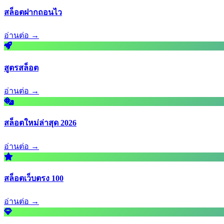
สล็อตฝากถอนไว
อ่านต่อ →
สูตรสล็อต
อ่านต่อ →
สล็อตใหม่ล่าสุด 2026
อ่านต่อ →
สล็อตเว็บตรง 100
อ่านต่อ →