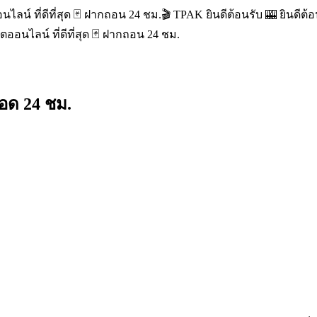
นไลน์ ที่ดีที่สุด 🃏 ฝากถอน 24 ชม.
🎬 TPAK ยินดีต้อนรับ 🎰 ยินดีต้อ
ตออนไลน์ ที่ดีที่สุด 🃏 ฝากถอน 24 ชม.
อด 24 ชม.