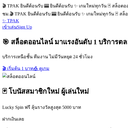
🎬 TPAK ยินดีต้อนรับ 🎰 ยินดีต้อนรับ ✨ เกมใหม่ทุกวัน 🃏 สล็อตออ
ชม.
🎬 TPAK ยินดีต้อนรับ 🎰 ยินดีต้อนรับ ✨ เกมใหม่ทุกวัน 🃏 สล็อ
✨ TPAK
เข้าเล่น
Sign Up
🎯 สล็อตออนไลน์ มาแรงอันดับ 1 บริการตล
บริการเหนือชั้น ทีมงาน ไม่มีวันหยุด 24 ชั่วโมง
🎬 เริ่มต้น 1 บาท
🎪 ดูเกม
🃏 โบนัสสมาชิกใหม่ ผู้เล่นใหม่
Lucky Spin ฟรี ลุ้นรางวัลสูงสุด 5000 บาท
ฝากเงินเลย