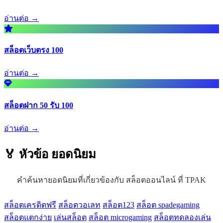
อ่านต่อ →
สล็อตเว็บตรง 100
อ่านต่อ →
สล็อตฝาก 50 รับ 100
อ่านต่อ →
🏅 หัวข้อ
ยอดนิยม
คำค้นหายอดนิยมที่เกี่ยวข้องกับ สล็อตออนไลน์ ที่ TPAK
สล็อตเครดิตฟรี
สล็อตวอเลท
สล็อต123
สล็อต spadegaming
สล็อตแตกง่าย
เล่นสล็อต
สล็อต microgaming
สล็อตทดลองเล่น