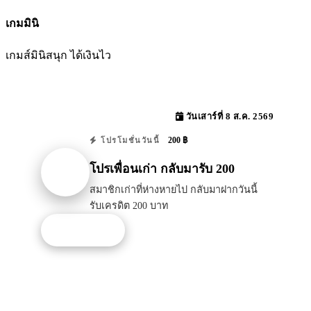
เกมมินิ
เกมส์มินิสนุก ได้เงินไว
วันเสาร์ที่ 8 ส.ค. 2569
200 ฿
โปรโมชั่นวันนี้
โปรเพื่อนเก่า กลับมารับ 200
สมาชิกเก่าที่ห่างหายไป กลับมาฝากวันนี้
รับเครดิต 200 บาท
รับโปรนี้