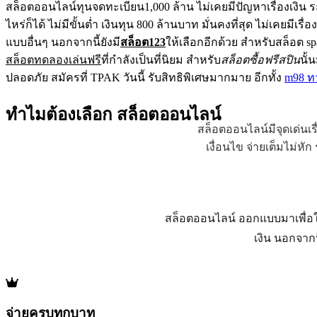
สล็อตออนไลน์ทุนจดทะเบียน1,000 ล้าน ไม่เคยมีปัญหาเรื่องเงิน 
ไหร่ก็ได้ ไม่มีขั้นต่ำ เงินทุน 800 ล้านบาท มั่นคงที่สุด ไม่เคยมีเรื่
แบบอื่นๆ นอกจากนี้ยังมี
สล็อต123
ให้เลือกอีกด้วย สำหรับสล็อต s
สล็อตทดลองเล่นฟรี
ที่กำลังเป็นที่นิยม สำหรับ
สล็อตซื้อฟรีสปิน
นั้
ปลอดภัย สมัครที่ TPAK วันนี้ รับสิทธิพิเศษมากมาย อีกทั้ง
m98 ทา
ทำไมต้องเลือก
สล็อตออนไลน์
สล็อตออนไลน์มีจุดเด่นเรื
เงื่อนไข จ่ายเต็มไม่ห
สล็อตออนไลน์ ออกแบบมาเพื่อให
เงิน นอกจากนี
จ่ายครบทุกบาท