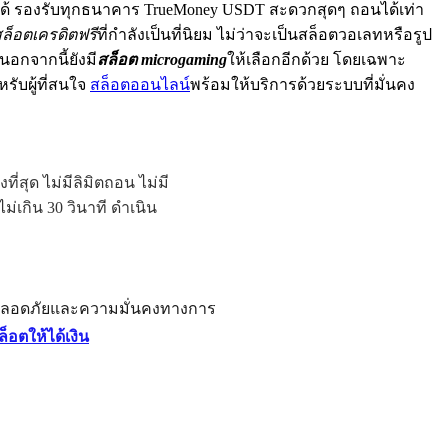
ก็ได้ รองรับทุกธนาคาร TrueMoney USDT สะดวกสุดๆ ถอนได้เท่า
ล็อตเครดิตฟรี
ที่กำลังเป็นที่นิยม ไม่ว่าจะเป็นสล็อตวอเลทหรือรูป
นอกจากนี้ยังมี
สล็อต microgaming
ให้เลือกอีกด้วย โดยเฉพาะ
รับผู้ที่สนใจ
สล็อตออนไลน์
พร้อมให้บริการด้วยระบบที่มั่นคง
ี่สุด ไม่มีลิมิตถอน ไม่มี
่เกิน 30 วินาที ดำเนิน
วามปลอดภัยและความมั่นคงทางการ
ล็อตให้ได้เงิน