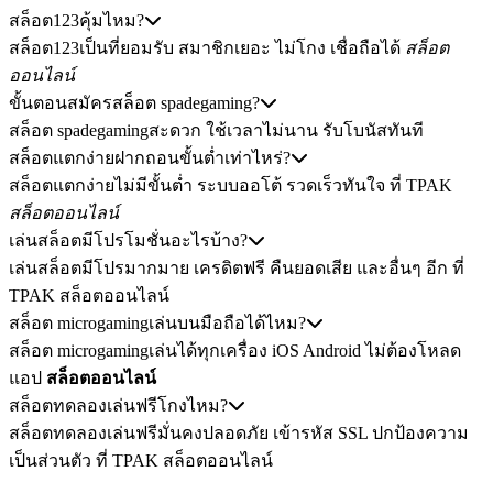
สล็อต123คุ้มไหม?
สล็อต123เป็นที่ยอมรับ สมาชิกเยอะ ไม่โกง เชื่อถือได้
สล็อต
ออนไลน์
ขั้นตอนสมัครสล็อต spadegaming?
สล็อต spadegamingสะดวก ใช้เวลาไม่นาน รับโบนัสทันที
สล็อตแตกง่ายฝากถอนขั้นต่ำเท่าไหร่?
สล็อตแตกง่ายไม่มีขั้นต่ำ ระบบออโต้ รวดเร็วทันใจ ที่ TPAK
สล็อตออนไลน์
เล่นสล็อตมีโปรโมชั่นอะไรบ้าง?
เล่นสล็อตมีโปรมากมาย เครดิตฟรี คืนยอดเสีย และอื่นๆ อีก ที่
TPAK สล็อตออนไลน์
สล็อต microgamingเล่นบนมือถือได้ไหม?
สล็อต microgamingเล่นได้ทุกเครื่อง iOS Android ไม่ต้องโหลด
แอป
สล็อตออนไลน์
สล็อตทดลองเล่นฟรีโกงไหม?
สล็อตทดลองเล่นฟรีมั่นคงปลอดภัย เข้ารหัส SSL ปกป้องความ
เป็นส่วนตัว ที่ TPAK สล็อตออนไลน์