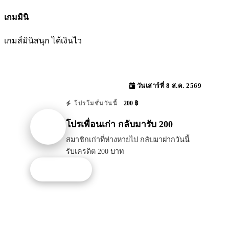
เกมมินิ
เกมส์มินิสนุก ได้เงินไว
วันเสาร์ที่ 8 ส.ค. 2569
200 ฿
โปรโมชั่นวันนี้
โปรเพื่อนเก่า กลับมารับ 200
สมาชิกเก่าที่ห่างหายไป กลับมาฝากวันนี้
รับเครดิต 200 บาท
รับโปรนี้