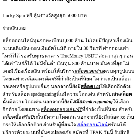
Lucky Spin ฟรี ลุ้นรางวัลสูงสุด 5000 บาท
ฝากเงินเลย
สล็อตออนไลน์ทุนจดทะเบียน1,000 ล้าน ไม่เคยมีปัญหาเรื่องเงิน
ระบบเติมเงิน-ถอนเงินอัตโนมัติ ภายใน 30 วินาที ฝากถอนเท่า
ไหร่ก็ได้ รองรับทุกธนาคาร TrueMoney USDT สะดวกสุดๆ ถอน
ได้เท่าไหร่ก็ได้ ไม่มีขั้นต่ำ เงินทุน 800 ล้านบาท มั่นคงที่สุด ไม่
เคยมีเรื่องเรื่องเงิน พร้อมให้บริการ
สล็อตแตกง่าย
ครบทุกรูปแบบ
โดยเฉพาะ
สล็อตเครดิตฟรี
ที่กำลังเป็นที่นิยม ไม่ว่าจะเป็นสล็อต
วอเลทหรือรูปแบบอื่นๆ นอกจากนี้ยังมี
สล็อต123
ให้เลือกอีกด้วย
สำหรับสล็อต spadegamingนั้นมีความโดดเด่น สำหรับ
เล่นสล็อต
นั้นมีความโดดเด่น นอกจากนี้ยังมี
สล็อต microgaming
ให้เลือก
อีกด้วย โดยเฉพาะ
สล็อตทดลองเล่นฟรี
ที่กำลังเป็นที่นิยม สำหรับ
สล็อตซื้อฟรีสปิน
นั้นมีความโดดเด่น นอกจากนี้ยังมีสล็อต xo เว็บ
ตรงให้เลือกอีกด้วย สำหรับผู้ที่สนใจ
สล็อตออนไลน์
พร้อมให้
บริการด้วยระบบที่มั่นคงปลอดภัย สมัครที่ TPAK วันนี้ รับสิทธิ