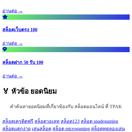
อ่านต่อ →
สล็อตเว็บตรง 100
อ่านต่อ →
สล็อตฝาก 50 รับ 100
อ่านต่อ →
🏅 หัวข้อ
ยอดนิยม
คำค้นหายอดนิยมที่เกี่ยวข้องกับ สล็อตออนไลน์ ที่ TPAK
สล็อตเครดิตฟรี
สล็อตวอเลท
สล็อต123
สล็อต spadegaming
สล็อตแตกง่าย
เล่นสล็อต
สล็อต microgaming
สล็อตทดลองเล่น