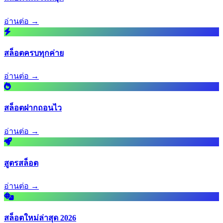
อ่านต่อ →
สล็อตครบทุกค่าย
อ่านต่อ →
สล็อตฝากถอนไว
อ่านต่อ →
สูตรสล็อต
อ่านต่อ →
สล็อตใหม่ล่าสุด 2026