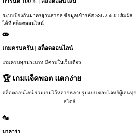
การันตี 100% | สล็อตออนไลน์
ระบบป้องกันมาตรฐานสากล ข้อมูลเข้ารหัส SSL 256-bit สัมผัส
ได้ที่ สล็อตออนไลน์
เกมครบครัน | สล็อตออนไลน์
เกมครบทุกประเภท มีครบในเว็บเดียว
🏆 เกมแจ็คพอต
แตกง่าย
สล็อตออนไลน์ รวมเกมไว้หลากหลายรูปแบบ ตอบโจทย์ผู้เล่นทุก
สไตล์
บาคาร่า