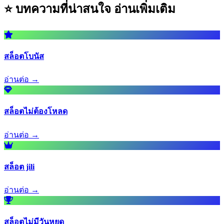
⭐ บทความที่น่าสนใจ
อ่านเพิ่มเติม
สล็อตโบนัส
อ่านต่อ →
สล็อตไม่ต้องโหลด
อ่านต่อ →
สล็อต jili
อ่านต่อ →
สล็อตไม่มีวันหยุด