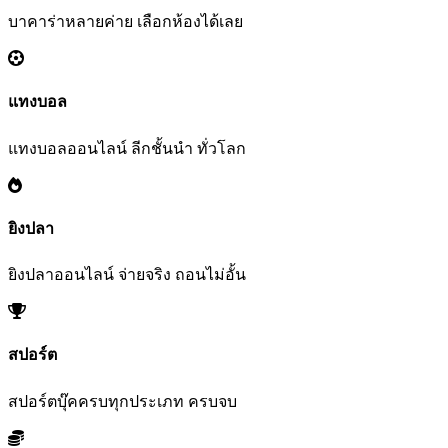
บาคาร่าหลายค่าย เลือกห้องได้เลย
แทงบอล
แทงบอลออนไลน์ ลีกชั้นนำ ทั่วโลก
ยิงปลา
ยิงปลาออนไลน์ จ่ายจริง ถอนไม่อั้น
สปอร์ต
สปอร์ตบุ๊คครบทุกประเภท ครบจบ