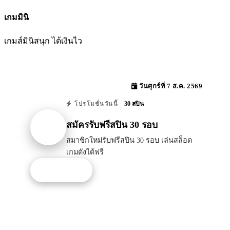
เกมมินิ
เกมส์มินิสนุก ได้เงินไว
วันศุกร์ที่ 7 ส.ค. 2569
30 สปิน
โปรโมชั่นวันนี้
สมัครรับฟรีสปิน 30 รอบ
สมาชิกใหม่รับฟรีสปิน 30 รอบ เล่นสล็อต
เกมดังได้ฟรี
รับโปรนี้