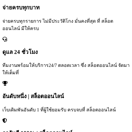
จ่ายครบทุกบาท
จ่ายครบทุกรายการ ไม่มีประวัติโกง มั่นคงที่สุด ที่ สล็อต
ออนไลน์ มีให้ครบ
ดูแล 24 ชั่วโมง
ทีมงานพร้อมให้บริการ24/7 ตลอดเวลา ซึ่ง สล็อตออนไลน์ จัดมา
ให้เต็มที่
อันดับหนึ่ง | สล็อตออนไลน์
เว็บเดิมพันอันดับ 1 ที่ผู้ใช้ยอมรับ ครบจบที่ สล็อตออนไลน์