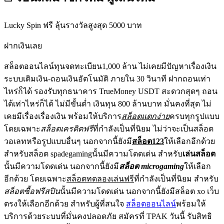
Lucky Spin ฟรี ลุ้นรางวัลสูงสุด 5000 บาท
ฝากเงินเลย
สล็อตออนไลน์ทุนจดทะเบียน1,000 ล้าน ไม่เคยมีปัญหาเรื่องเงิน
ระบบเติมเงิน-ถอนเงินอัตโนมัติ ภายใน 30 วินาที ฝากถอนเท่า
ไหร่ก็ได้ รองรับทุกธนาคาร TrueMoney USDT สะดวกสุดๆ ถอน
ได้เท่าไหร่ก็ได้ ไม่มีขั้นต่ำ เงินทุน 800 ล้านบาท มั่นคงที่สุด ไม่
เคยมีเรื่องเรื่องเงิน พร้อมให้บริการ
สล็อตแตกง่าย
ครบทุกรูปแบบ
โดยเฉพาะ
สล็อตเครดิตฟรี
ที่กำลังเป็นที่นิยม ไม่ว่าจะเป็นสล็อต
วอเลทหรือรูปแบบอื่นๆ นอกจากนี้ยังมี
สล็อต123
ให้เลือกอีกด้วย
สำหรับสล็อต spadegamingนั้นมีความโดดเด่น สำหรับ
เล่นสล็อต
นั้นมีความโดดเด่น นอกจากนี้ยังมี
สล็อต microgaming
ให้เลือก
อีกด้วย โดยเฉพาะ
สล็อตทดลองเล่นฟรี
ที่กำลังเป็นที่นิยม สำหรับ
สล็อตซื้อฟรีสปิน
นั้นมีความโดดเด่น นอกจากนี้ยังมีสล็อต xo เว็บ
ตรงให้เลือกอีกด้วย สำหรับผู้ที่สนใจ
สล็อตออนไลน์
พร้อมให้
บริการด้วยระบบที่มั่นคงปลอดภัย สมัครที่ TPAK วันนี้ รับสิทธิ