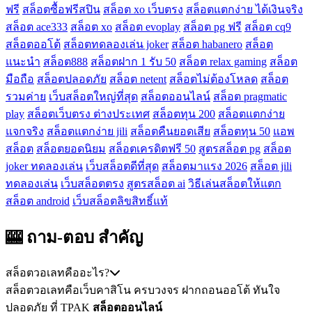
ฟรี
สล็อตซื้อฟรีสปิน
สล็อต xo เว็บตรง
สล็อตแตกง่าย ได้เงินจริง
สล็อต ace333
สล็อต xo
สล็อต evoplay
สล็อต pg ฟรี
สล็อต cq9
สล็อตออโต้
สล็อตทดลองเล่น joker
สล็อต habanero
สล็อต
แนะนำ
สล็อต888
สล็อตฝาก 1 รับ 50
สล็อต relax gaming
สล็อต
มือถือ
สล็อตปลอดภัย
สล็อต netent
สล็อตไม่ต้องโหลด
สล็อต
รวมค่าย
เว็บสล็อตใหญ่ที่สุด
สล็อตออนไลน์
สล็อต pragmatic
play
สล็อตเว็บตรง ต่างประเทศ
สล็อตทุน 200
สล็อตแตกง่าย
แจกจริง
สล็อตแตกง่าย jili
สล็อตคืนยอดเสีย
สล็อตทุน 50
แอพ
สล็อต
สล็อตยอดนิยม
สล็อตเครดิตฟรี 50
สูตรสล็อต pg
สล็อต
joker ทดลองเล่น
เว็บสล็อตดีที่สุด
สล็อตมาแรง 2026
สล็อต jili
ทดลองเล่น
เว็บสล็อตตรง
สูตรสล็อต ai
วิธีเล่นสล็อตให้แตก
สล็อต android
เว็บสล็อตลิขสิทธิ์แท้
🎰 ถาม-ตอบ
สำคัญ
สล็อตวอเลทคืออะไร?
สล็อตวอเลทคือเว็บคาสิโน ครบวงจร ฝากถอนออโต้ ทันใจ
ปลอดภัย ที่ TPAK
สล็อตออนไลน์