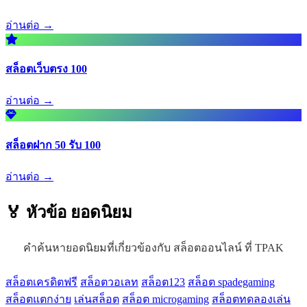
อ่านต่อ →
สล็อตเว็บตรง 100
อ่านต่อ →
สล็อตฝาก 50 รับ 100
อ่านต่อ →
🏅 หัวข้อ
ยอดนิยม
คำค้นหายอดนิยมที่เกี่ยวข้องกับ สล็อตออนไลน์ ที่ TPAK
สล็อตเครดิตฟรี
สล็อตวอเลท
สล็อต123
สล็อต spadegaming
สล็อตแตกง่าย
เล่นสล็อต
สล็อต microgaming
สล็อตทดลองเล่น