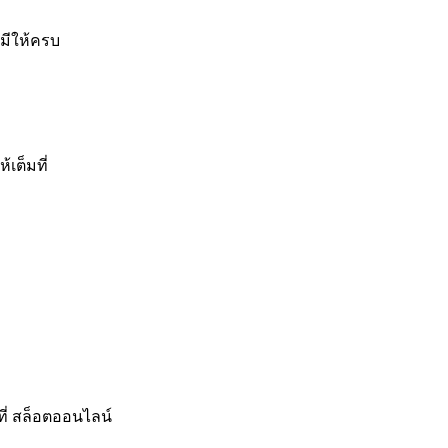
 มีให้ครบ
เต็มที่
ที่ สล็อตออนไลน์