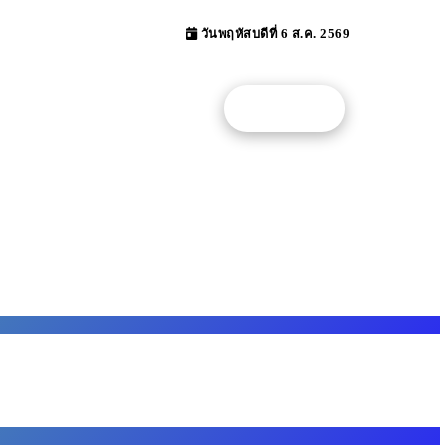
วันพฤหัสบดีที่ 6 ส.ค. 2569
รับโปรนี้