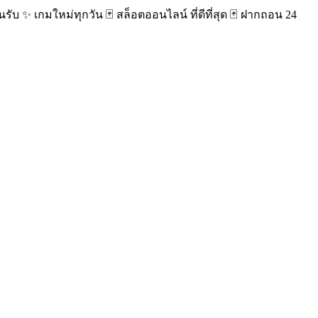
นรับ ✨ เกมใหม่ทุกวัน 🃏 สล็อตออนไลน์ ที่ดีที่สุด 🃏 ฝากถอน 24