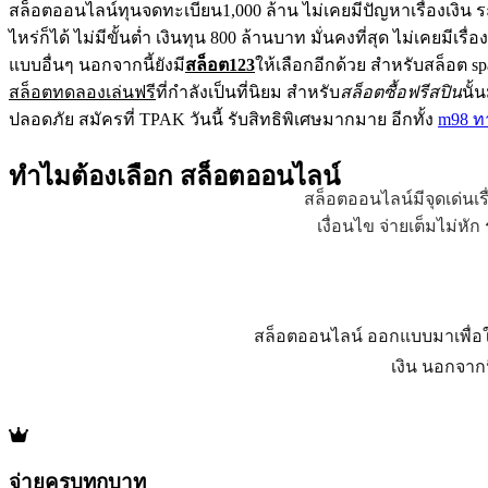
สล็อตออนไลน์ทุนจดทะเบียน1,000 ล้าน ไม่เคยมีปัญหาเรื่องเงิน 
ไหร่ก็ได้ ไม่มีขั้นต่ำ เงินทุน 800 ล้านบาท มั่นคงที่สุด ไม่เคยมีเรื่
แบบอื่นๆ นอกจากนี้ยังมี
สล็อต123
ให้เลือกอีกด้วย สำหรับสล็อต s
สล็อตทดลองเล่นฟรี
ที่กำลังเป็นที่นิยม สำหรับ
สล็อตซื้อฟรีสปิน
นั้
ปลอดภัย สมัครที่ TPAK วันนี้ รับสิทธิพิเศษมากมาย อีกทั้ง
m98 ทา
ทำไมต้องเลือก
สล็อตออนไลน์
สล็อตออนไลน์มีจุดเด่นเรื
เงื่อนไข จ่ายเต็มไม่ห
สล็อตออนไลน์ ออกแบบมาเพื่อให
เงิน นอกจากนี
จ่ายครบทุกบาท