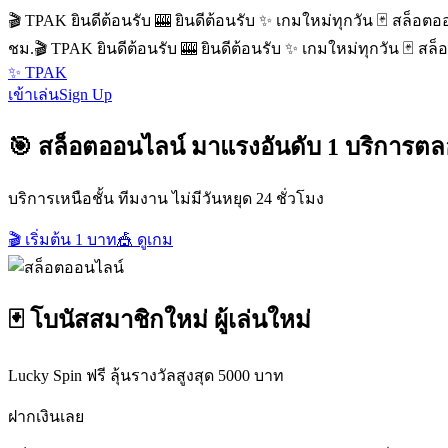
🎬 TPAK ยินดีต้อนรับ 🎰 ยินดีต้อนรับ ✨ เกมใหม่ทุกวัน 🃏 สล็อตออ
ชม.
🎬 TPAK ยินดีต้อนรับ 🎰 ยินดีต้อนรับ ✨ เกมใหม่ทุกวัน 🃏 สล็อ
✨ TPAK
เข้าเล่น
Sign Up
🎯 สล็อตออนไลน์ มาแรงอันดับ 1 บริการตล
บริการเหนือชั้น ทีมงาน ไม่มีวันหยุด 24 ชั่วโมง
🎬 เริ่มต้น 1 บาท
🎪 ดูเกม
🃏 โบนัสสมาชิกใหม่ ผู้เล่นใหม่
Lucky Spin ฟรี ลุ้นรางวัลสูงสุด 5000 บาท
ฝากเงินเลย