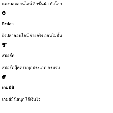
แทงบอลออนไลน์ ลีกชั้นนำ ทั่วโลก
ยิงปลา
ยิงปลาออนไลน์ จ่ายจริง ถอนไม่อั้น
สปอร์ต
สปอร์ตบุ๊คครบทุกประเภท ครบจบ
เกมมินิ
เกมส์มินิสนุก ได้เงินไว