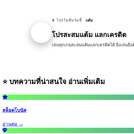
แต้ม
โปรโมชั่นวันนี้
โปรสะสมแต้ม แลกเครดิต
เล่นทุกเกมสะสมแต้มแลกเครดิตได้ ยิ่งเล่นยิ่งค
⭐ บทความที่น่าสนใจ
อ่านเพิ่มเติม
สล็อตโบนัส
อ่านต่อ →