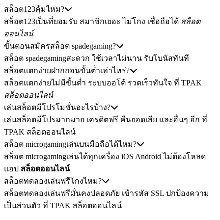
สล็อต123คุ้มไหม?
สล็อต123เป็นที่ยอมรับ สมาชิกเยอะ ไม่โกง เชื่อถือได้
สล็อต
ออนไลน์
ขั้นตอนสมัครสล็อต spadegaming?
สล็อต spadegamingสะดวก ใช้เวลาไม่นาน รับโบนัสทันที
สล็อตแตกง่ายฝากถอนขั้นต่ำเท่าไหร่?
สล็อตแตกง่ายไม่มีขั้นต่ำ ระบบออโต้ รวดเร็วทันใจ ที่ TPAK
สล็อตออนไลน์
เล่นสล็อตมีโปรโมชั่นอะไรบ้าง?
เล่นสล็อตมีโปรมากมาย เครดิตฟรี คืนยอดเสีย และอื่นๆ อีก ที่
TPAK สล็อตออนไลน์
สล็อต microgamingเล่นบนมือถือได้ไหม?
สล็อต microgamingเล่นได้ทุกเครื่อง iOS Android ไม่ต้องโหลด
แอป
สล็อตออนไลน์
สล็อตทดลองเล่นฟรีโกงไหม?
สล็อตทดลองเล่นฟรีมั่นคงปลอดภัย เข้ารหัส SSL ปกป้องความ
เป็นส่วนตัว ที่ TPAK สล็อตออนไลน์