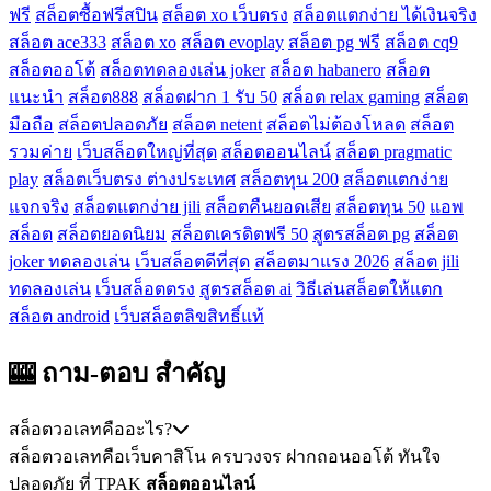
ฟรี
สล็อตซื้อฟรีสปิน
สล็อต xo เว็บตรง
สล็อตแตกง่าย ได้เงินจริง
สล็อต ace333
สล็อต xo
สล็อต evoplay
สล็อต pg ฟรี
สล็อต cq9
สล็อตออโต้
สล็อตทดลองเล่น joker
สล็อต habanero
สล็อต
แนะนำ
สล็อต888
สล็อตฝาก 1 รับ 50
สล็อต relax gaming
สล็อต
มือถือ
สล็อตปลอดภัย
สล็อต netent
สล็อตไม่ต้องโหลด
สล็อต
รวมค่าย
เว็บสล็อตใหญ่ที่สุด
สล็อตออนไลน์
สล็อต pragmatic
play
สล็อตเว็บตรง ต่างประเทศ
สล็อตทุน 200
สล็อตแตกง่าย
แจกจริง
สล็อตแตกง่าย jili
สล็อตคืนยอดเสีย
สล็อตทุน 50
แอพ
สล็อต
สล็อตยอดนิยม
สล็อตเครดิตฟรี 50
สูตรสล็อต pg
สล็อต
joker ทดลองเล่น
เว็บสล็อตดีที่สุด
สล็อตมาแรง 2026
สล็อต jili
ทดลองเล่น
เว็บสล็อตตรง
สูตรสล็อต ai
วิธีเล่นสล็อตให้แตก
สล็อต android
เว็บสล็อตลิขสิทธิ์แท้
🎰 ถาม-ตอบ
สำคัญ
สล็อตวอเลทคืออะไร?
สล็อตวอเลทคือเว็บคาสิโน ครบวงจร ฝากถอนออโต้ ทันใจ
ปลอดภัย ที่ TPAK
สล็อตออนไลน์