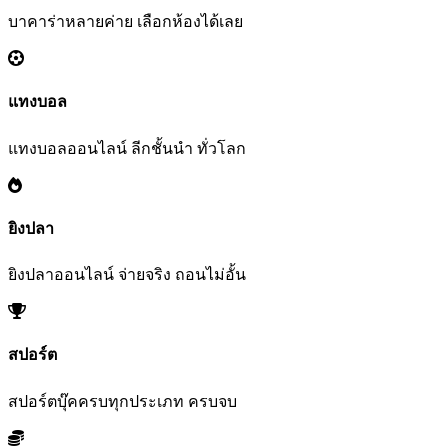
บาคาร่าหลายค่าย เลือกห้องได้เลย
แทงบอล
แทงบอลออนไลน์ ลีกชั้นนำ ทั่วโลก
ยิงปลา
ยิงปลาออนไลน์ จ่ายจริง ถอนไม่อั้น
สปอร์ต
สปอร์ตบุ๊คครบทุกประเภท ครบจบ