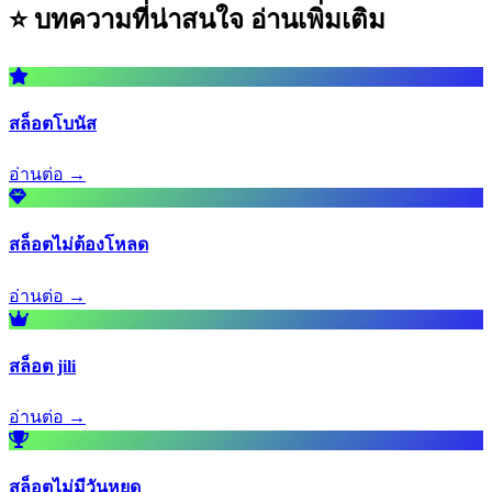
⭐ บทความที่น่าสนใจ
อ่านเพิ่มเติม
สล็อตโบนัส
อ่านต่อ →
สล็อตไม่ต้องโหลด
อ่านต่อ →
สล็อต jili
อ่านต่อ →
สล็อตไม่มีวันหยุด