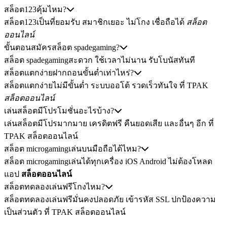
สล็อต123คุ้มไหม?
สล็อต123เป็นที่ยอมรับ สมาชิกเยอะ ไม่โกง เชื่อถือได้
สล็อต
ออนไลน์
ขั้นตอนสมัครสล็อต spadegaming?
สล็อต spadegamingสะดวก ใช้เวลาไม่นาน รับโบนัสทันที
สล็อตแตกง่ายฝากถอนขั้นต่ำเท่าไหร่?
สล็อตแตกง่ายไม่มีขั้นต่ำ ระบบออโต้ รวดเร็วทันใจ ที่ TPAK
สล็อตออนไลน์
เล่นสล็อตมีโปรโมชั่นอะไรบ้าง?
เล่นสล็อตมีโปรมากมาย เครดิตฟรี คืนยอดเสีย และอื่นๆ อีก ที่
TPAK สล็อตออนไลน์
สล็อต microgamingเล่นบนมือถือได้ไหม?
สล็อต microgamingเล่นได้ทุกเครื่อง iOS Android ไม่ต้องโหลด
แอป
สล็อตออนไลน์
สล็อตทดลองเล่นฟรีโกงไหม?
สล็อตทดลองเล่นฟรีมั่นคงปลอดภัย เข้ารหัส SSL ปกป้องความ
เป็นส่วนตัว ที่ TPAK สล็อตออนไลน์