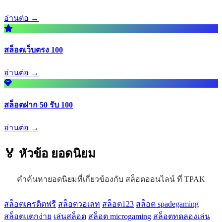
อ่านต่อ →
สล็อตเว็บตรง 100
อ่านต่อ →
สล็อตฝาก 50 รับ 100
อ่านต่อ →
🏅 หัวข้อ
ยอดนิยม
คำค้นหายอดนิยมที่เกี่ยวข้องกับ สล็อตออนไลน์ ที่ TPAK
สล็อตเครดิตฟรี
สล็อตวอเลท
สล็อต123
สล็อต spadegaming
สล็อตแตกง่าย
เล่นสล็อต
สล็อต microgaming
สล็อตทดลองเล่น