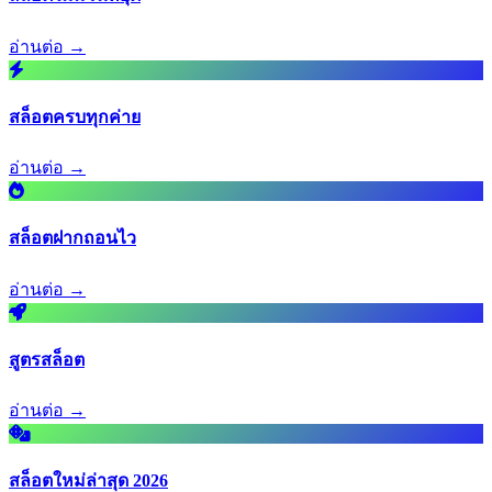
อ่านต่อ →
สล็อตครบทุกค่าย
อ่านต่อ →
สล็อตฝากถอนไว
อ่านต่อ →
สูตรสล็อต
อ่านต่อ →
สล็อตใหม่ล่าสุด 2026