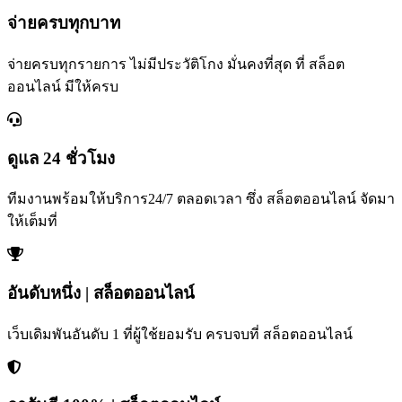
จ่ายครบทุกบาท
จ่ายครบทุกรายการ ไม่มีประวัติโกง มั่นคงที่สุด ที่ สล็อต
ออนไลน์ มีให้ครบ
ดูแล 24 ชั่วโมง
ทีมงานพร้อมให้บริการ24/7 ตลอดเวลา ซึ่ง สล็อตออนไลน์ จัดมา
ให้เต็มที่
อันดับหนึ่ง | สล็อตออนไลน์
เว็บเดิมพันอันดับ 1 ที่ผู้ใช้ยอมรับ ครบจบที่ สล็อตออนไลน์