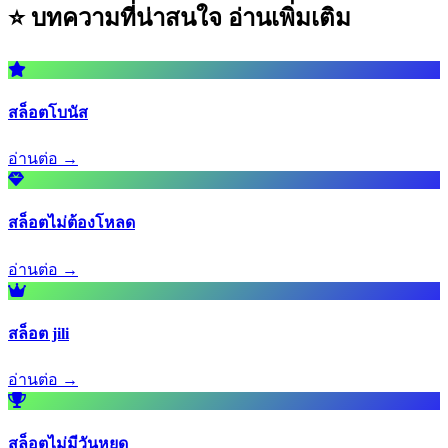
⭐ บทความที่น่าสนใจ
อ่านเพิ่มเติม
สล็อตโบนัส
อ่านต่อ →
สล็อตไม่ต้องโหลด
อ่านต่อ →
สล็อต jili
อ่านต่อ →
สล็อตไม่มีวันหยุด