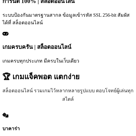
การันตี 100% | สล็อตออนไลน์
ระบบป้องกันมาตรฐานสากล ข้อมูลเข้ารหัส SSL 256-bit สัมผัส
ได้ที่ สล็อตออนไลน์
เกมครบครัน | สล็อตออนไลน์
เกมครบทุกประเภท มีครบในเว็บเดียว
🏆 เกมแจ็คพอต
แตกง่าย
สล็อตออนไลน์ รวมเกมไว้หลากหลายรูปแบบ ตอบโจทย์ผู้เล่นทุก
สไตล์
บาคาร่า