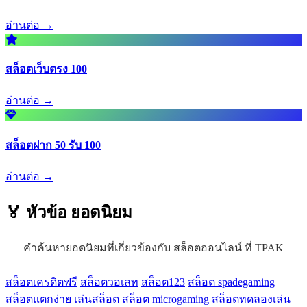
อ่านต่อ →
สล็อตเว็บตรง 100
อ่านต่อ →
สล็อตฝาก 50 รับ 100
อ่านต่อ →
🏅 หัวข้อ
ยอดนิยม
คำค้นหายอดนิยมที่เกี่ยวข้องกับ สล็อตออนไลน์ ที่ TPAK
สล็อตเครดิตฟรี
สล็อตวอเลท
สล็อต123
สล็อต spadegaming
สล็อตแตกง่าย
เล่นสล็อต
สล็อต microgaming
สล็อตทดลองเล่น