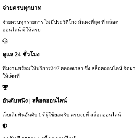
จ่ายครบทุกบาท
จ่ายครบทุกรายการ ไม่มีประวัติโกง มั่นคงที่สุด ที่ สล็อต
ออนไลน์ มีให้ครบ
ดูแล 24 ชั่วโมง
ทีมงานพร้อมให้บริการ24/7 ตลอดเวลา ซึ่ง สล็อตออนไลน์ จัดมา
ให้เต็มที่
อันดับหนึ่ง | สล็อตออนไลน์
เว็บเดิมพันอันดับ 1 ที่ผู้ใช้ยอมรับ ครบจบที่ สล็อตออนไลน์