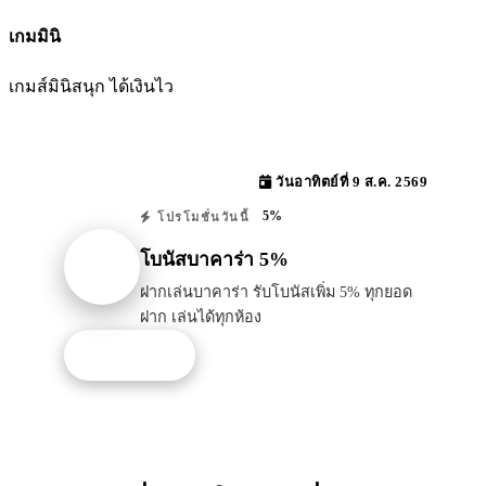
เกมมินิ
เกมส์มินิสนุก ได้เงินไว
วันอาทิตย์ที่ 9 ส.ค. 2569
5%
โปรโมชั่นวันนี้
โบนัสบาคาร่า 5%
ฝากเล่นบาคาร่า รับโบนัสเพิ่ม 5% ทุกยอด
ฝาก เล่นได้ทุกห้อง
รับโปรนี้