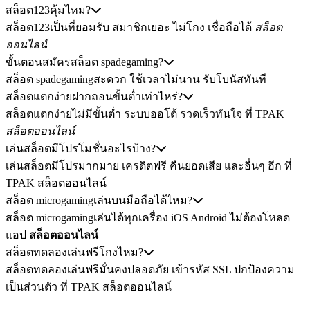
สล็อต123คุ้มไหม?
สล็อต123เป็นที่ยอมรับ สมาชิกเยอะ ไม่โกง เชื่อถือได้
สล็อต
ออนไลน์
ขั้นตอนสมัครสล็อต spadegaming?
สล็อต spadegamingสะดวก ใช้เวลาไม่นาน รับโบนัสทันที
สล็อตแตกง่ายฝากถอนขั้นต่ำเท่าไหร่?
สล็อตแตกง่ายไม่มีขั้นต่ำ ระบบออโต้ รวดเร็วทันใจ ที่ TPAK
สล็อตออนไลน์
เล่นสล็อตมีโปรโมชั่นอะไรบ้าง?
เล่นสล็อตมีโปรมากมาย เครดิตฟรี คืนยอดเสีย และอื่นๆ อีก ที่
TPAK สล็อตออนไลน์
สล็อต microgamingเล่นบนมือถือได้ไหม?
สล็อต microgamingเล่นได้ทุกเครื่อง iOS Android ไม่ต้องโหลด
แอป
สล็อตออนไลน์
สล็อตทดลองเล่นฟรีโกงไหม?
สล็อตทดลองเล่นฟรีมั่นคงปลอดภัย เข้ารหัส SSL ปกป้องความ
เป็นส่วนตัว ที่ TPAK สล็อตออนไลน์