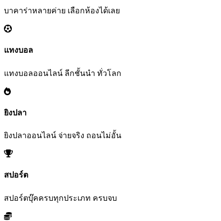
บาคาร่าหลายค่าย เลือกห้องได้เลย
แทงบอล
แทงบอลออนไลน์ ลีกชั้นนำ ทั่วโลก
ยิงปลา
ยิงปลาออนไลน์ จ่ายจริง ถอนไม่อั้น
สปอร์ต
สปอร์ตบุ๊คครบทุกประเภท ครบจบ