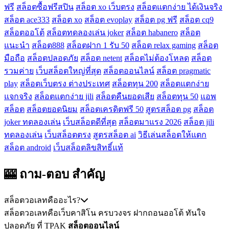
ฟรี
สล็อตซื้อฟรีสปิน
สล็อต xo เว็บตรง
สล็อตแตกง่าย ได้เงินจริง
สล็อต ace333
สล็อต xo
สล็อต evoplay
สล็อต pg ฟรี
สล็อต cq9
สล็อตออโต้
สล็อตทดลองเล่น joker
สล็อต habanero
สล็อต
แนะนำ
สล็อต888
สล็อตฝาก 1 รับ 50
สล็อต relax gaming
สล็อต
มือถือ
สล็อตปลอดภัย
สล็อต netent
สล็อตไม่ต้องโหลด
สล็อต
รวมค่าย
เว็บสล็อตใหญ่ที่สุด
สล็อตออนไลน์
สล็อต pragmatic
play
สล็อตเว็บตรง ต่างประเทศ
สล็อตทุน 200
สล็อตแตกง่าย
แจกจริง
สล็อตแตกง่าย jili
สล็อตคืนยอดเสีย
สล็อตทุน 50
แอพ
สล็อต
สล็อตยอดนิยม
สล็อตเครดิตฟรี 50
สูตรสล็อต pg
สล็อต
joker ทดลองเล่น
เว็บสล็อตดีที่สุด
สล็อตมาแรง 2026
สล็อต jili
ทดลองเล่น
เว็บสล็อตตรง
สูตรสล็อต ai
วิธีเล่นสล็อตให้แตก
สล็อต android
เว็บสล็อตลิขสิทธิ์แท้
🎰 ถาม-ตอบ
สำคัญ
สล็อตวอเลทคืออะไร?
สล็อตวอเลทคือเว็บคาสิโน ครบวงจร ฝากถอนออโต้ ทันใจ
ปลอดภัย ที่ TPAK
สล็อตออนไลน์