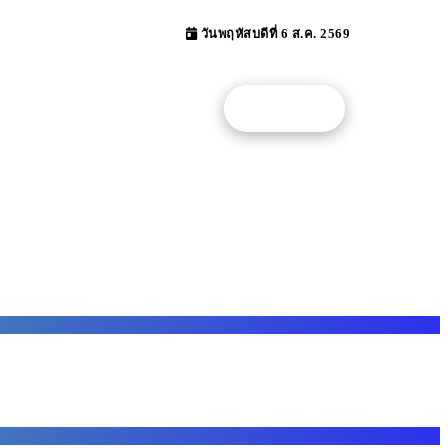
วันพฤหัสบดีที่ 6 ส.ค. 2569
รับโปรนี้