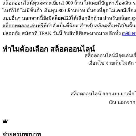
สล็อตออนไลน์ทุนจดทะเบียน1,000 ล้าน ไม่เคยมีปัญหาเรื่องเงิน 
ไหร่ก็ได้ ไม่มีขั้นต่ำ เงินทุน 800 ล้านบาท มั่นคงที่สุด ไม่เคยมีเรื่
แบบอื่นๆ นอกจากนี้ยังมี
สล็อต123
ให้เลือกอีกด้วย สำหรับสล็อต s
สล็อตทดลองเล่นฟรี
ที่กำลังเป็นที่นิยม สำหรับ
สล็อตซื้อฟรีสปิน
นั้
ปลอดภัย สมัครที่ TPAK วันนี้ รับสิทธิพิเศษมากมาย อีกทั้ง
m98 ทา
ทำไมต้องเลือก
สล็อตออนไลน์
สล็อตออนไลน์มีจุดเด่นเรื
เงื่อนไข จ่ายเต็มไม่ห
สล็อตออนไลน์ ออกแบบมาเพื่อให
เงิน นอกจากนี
จ่ายครบทุกบาท