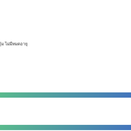
ุ้ม ไม่มีหมดอายุ