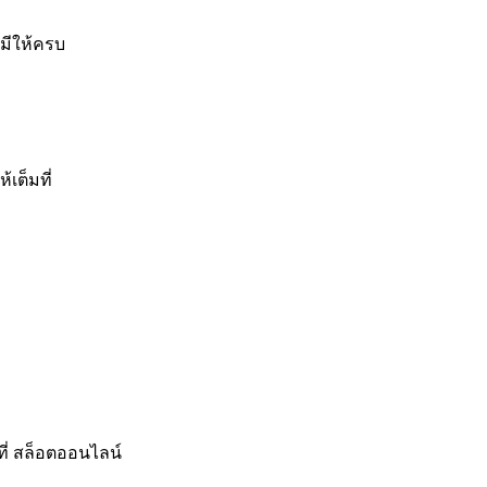
 มีให้ครบ
เต็มที่
ที่ สล็อตออนไลน์