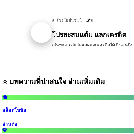
แต้ม
โปรโมชั่นวันนี้
โปรสะสมแต้ม แลกเครดิต
เล่นทุกเกมสะสมแต้มแลกเครดิตได้ ยิ่งเล่นยิ่งค
⭐ บทความที่น่าสนใจ
อ่านเพิ่มเติม
สล็อตโบนัส
อ่านต่อ →