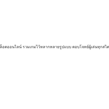
ล็อตออนไลน์ รวมเกมไว้หลากหลายรูปแบบ ตอบโจทย์ผู้เล่นทุกสไต