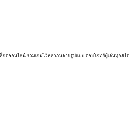
ล็อตออนไลน์ รวมเกมไว้หลากหลายรูปแบบ ตอบโจทย์ผู้เล่นทุกสไต