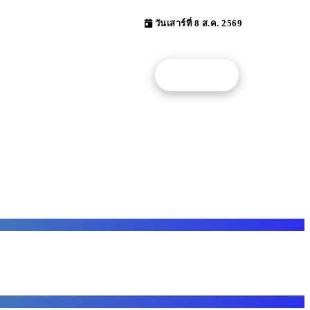
วันเสาร์ที่ 8 ส.ค. 2569
รับโปรนี้