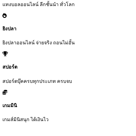
แทงบอลออนไลน์ ลีกชั้นนำ ทั่วโลก
ยิงปลา
ยิงปลาออนไลน์ จ่ายจริง ถอนไม่อั้น
สปอร์ต
สปอร์ตบุ๊คครบทุกประเภท ครบจบ
เกมมินิ
เกมส์มินิสนุก ได้เงินไว