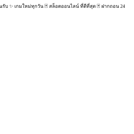
นรับ ✨ เกมใหม่ทุกวัน 🃏 สล็อตออนไลน์ ที่ดีที่สุด 🃏 ฝากถอน 24