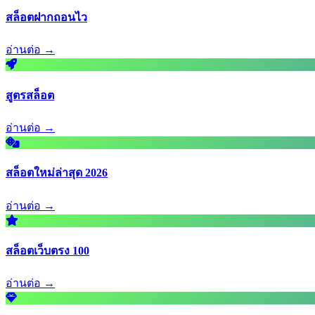
สล็อตฝากถอนไว
อ่านต่อ →
สูตรสล็อต
อ่านต่อ →
สล็อตใหม่ล่าสุด 2026
อ่านต่อ →
สล็อตเว็บตรง 100
อ่านต่อ →