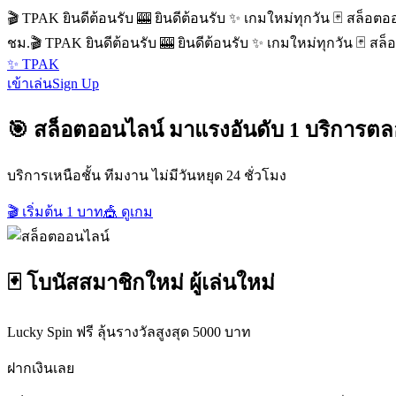
🎬 TPAK ยินดีต้อนรับ 🎰 ยินดีต้อนรับ ✨ เกมใหม่ทุกวัน 🃏 สล็อตออ
ชม.
🎬 TPAK ยินดีต้อนรับ 🎰 ยินดีต้อนรับ ✨ เกมใหม่ทุกวัน 🃏 สล็อ
✨ TPAK
เข้าเล่น
Sign Up
🎯 สล็อตออนไลน์ มาแรงอันดับ 1 บริการตล
บริการเหนือชั้น ทีมงาน ไม่มีวันหยุด 24 ชั่วโมง
🎬 เริ่มต้น 1 บาท
🎪 ดูเกม
🃏 โบนัสสมาชิกใหม่ ผู้เล่นใหม่
Lucky Spin ฟรี ลุ้นรางวัลสูงสุด 5000 บาท
ฝากเงินเลย