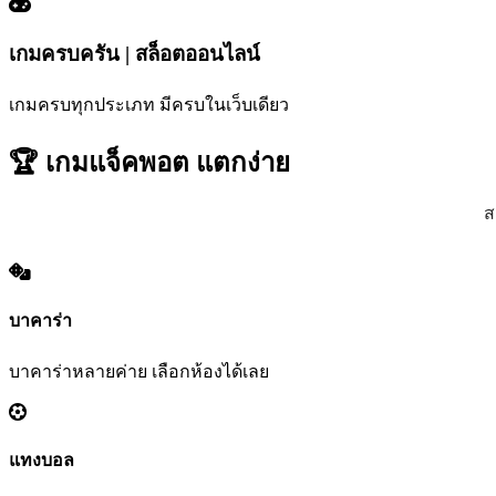
เกมครบครัน | สล็อตออนไลน์
เกมครบทุกประเภท มีครบในเว็บเดียว
🏆 เกมแจ็คพอต
แตกง่าย
ส
บาคาร่า
บาคาร่าหลายค่าย เลือกห้องได้เลย
แทงบอล