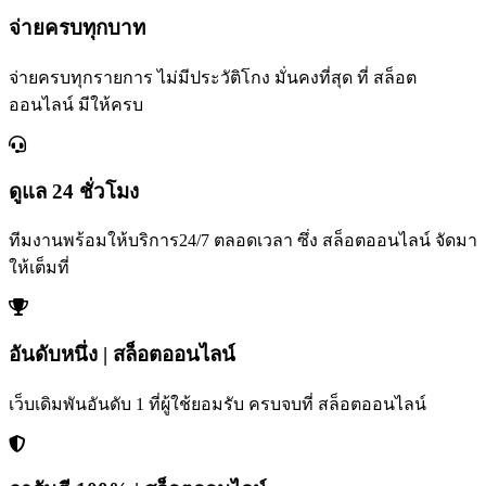
จ่ายครบทุกบาท
จ่ายครบทุกรายการ ไม่มีประวัติโกง มั่นคงที่สุด ที่ สล็อต
ออนไลน์ มีให้ครบ
ดูแล 24 ชั่วโมง
ทีมงานพร้อมให้บริการ24/7 ตลอดเวลา ซึ่ง สล็อตออนไลน์ จัดมา
ให้เต็มที่
อันดับหนึ่ง | สล็อตออนไลน์
เว็บเดิมพันอันดับ 1 ที่ผู้ใช้ยอมรับ ครบจบที่ สล็อตออนไลน์