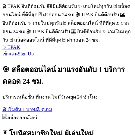
🎬 TPAK ยินดีต้อนรับ 🎰 ยินดีต้อนรับ ✨ เกมใหม่ทุกวัน 🃏 สล็อต
ออนไลน์ ที่ดีที่สุด 🃏 ฝากถอน 24 ชม.
🎬 TPAK ยินดีต้อนรับ 🎰
ยินดีต้อนรับ ✨ เกมใหม่ทุกวัน 🃏 สล็อตออนไลน์ ที่ดีที่สุด 🃏 ฝาก
ถอน 24 ชม.
🎬 TPAK ยินดีต้อนรับ 🎰 ยินดีต้อนรับ ✨ เกมใหม่ทุก
วัน 🃏 สล็อตออนไลน์ ที่ดีที่สุด 🃏 ฝากถอน 24 ชม.
✨ TPAK
เข้าเล่น
Sign Up
🎯 สล็อตออนไลน์ มาแรงอันดับ 1 บริการ
ตลอด 24 ชม.
บริการเหนือชั้น ทีมงาน ไม่มีวันหยุด 24 ชั่วโมง
🎬 เริ่มต้น 1 บาท
🎪 ดูเกม
🃏 โบนัสสมาชิกใหม่ ผู้เล่นใหม่