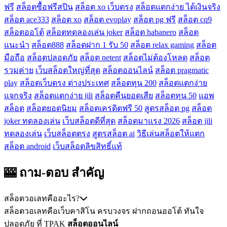
ฟรี
สล็อตซื้อฟรีสปิน
สล็อต xo เว็บตรง
สล็อตแตกง่าย ได้เงินจริง
สล็อต ace333
สล็อต xo
สล็อต evoplay
สล็อต pg ฟรี
สล็อต cq9
สล็อตออโต้
สล็อตทดลองเล่น joker
สล็อต habanero
สล็อต
แนะนำ
สล็อต888
สล็อตฝาก 1 รับ 50
สล็อต relax gaming
สล็อต
มือถือ
สล็อตปลอดภัย
สล็อต netent
สล็อตไม่ต้องโหลด
สล็อต
รวมค่าย
เว็บสล็อตใหญ่ที่สุด
สล็อตออนไลน์
สล็อต pragmatic
play
สล็อตเว็บตรง ต่างประเทศ
สล็อตทุน 200
สล็อตแตกง่าย
แจกจริง
สล็อตแตกง่าย jili
สล็อตคืนยอดเสีย
สล็อตทุน 50
แอพ
สล็อต
สล็อตยอดนิยม
สล็อตเครดิตฟรี 50
สูตรสล็อต pg
สล็อต
joker ทดลองเล่น
เว็บสล็อตดีที่สุด
สล็อตมาแรง 2026
สล็อต jili
ทดลองเล่น
เว็บสล็อตตรง
สูตรสล็อต ai
วิธีเล่นสล็อตให้แตก
สล็อต android
เว็บสล็อตลิขสิทธิ์แท้
🎰 ถาม-ตอบ
สำคัญ
สล็อตวอเลทคืออะไร?
สล็อตวอเลทคือเว็บคาสิโน ครบวงจร ฝากถอนออโต้ ทันใจ
ปลอดภัย ที่ TPAK
สล็อตออนไลน์