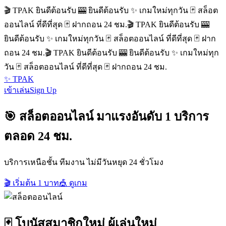
🎬 TPAK ยินดีต้อนรับ 🎰 ยินดีต้อนรับ ✨ เกมใหม่ทุกวัน 🃏 สล็อต
ออนไลน์ ที่ดีที่สุด 🃏 ฝากถอน 24 ชม.
🎬 TPAK ยินดีต้อนรับ 🎰
ยินดีต้อนรับ ✨ เกมใหม่ทุกวัน 🃏 สล็อตออนไลน์ ที่ดีที่สุด 🃏 ฝาก
ถอน 24 ชม.
🎬 TPAK ยินดีต้อนรับ 🎰 ยินดีต้อนรับ ✨ เกมใหม่ทุก
วัน 🃏 สล็อตออนไลน์ ที่ดีที่สุด 🃏 ฝากถอน 24 ชม.
✨ TPAK
เข้าเล่น
Sign Up
🎯 สล็อตออนไลน์ มาแรงอันดับ 1 บริการ
ตลอด 24 ชม.
บริการเหนือชั้น ทีมงาน ไม่มีวันหยุด 24 ชั่วโมง
🎬 เริ่มต้น 1 บาท
🎪 ดูเกม
🃏 โบนัสสมาชิกใหม่ ผู้เล่นใหม่