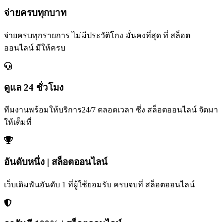
จ่ายครบทุกบาท
จ่ายครบทุกรายการ ไม่มีประวัติโกง มั่นคงที่สุด ที่ สล็อต
ออนไลน์ มีให้ครบ
ดูแล 24 ชั่วโมง
ทีมงานพร้อมให้บริการ24/7 ตลอดเวลา ซึ่ง สล็อตออนไลน์ จัดมา
ให้เต็มที่
อันดับหนึ่ง | สล็อตออนไลน์
เว็บเดิมพันอันดับ 1 ที่ผู้ใช้ยอมรับ ครบจบที่ สล็อตออนไลน์