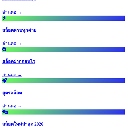
อ่านต่อ →
สล็อตครบทุกค่าย
อ่านต่อ →
สล็อตฝากถอนไว
อ่านต่อ →
สูตรสล็อต
อ่านต่อ →
สล็อตใหม่ล่าสุด 2026