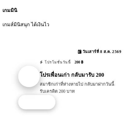
เกมมินิ
เกมส์มินิสนุก ได้เงินไว
วันเสาร์ที่ 8 ส.ค. 2569
200 ฿
โปรโมชั่นวันนี้
โปรเพื่อนเก่า กลับมารับ 200
สมาชิกเก่าที่ห่างหายไป กลับมาฝากวันนี้
รับเครดิต 200 บาท
รับโปรนี้