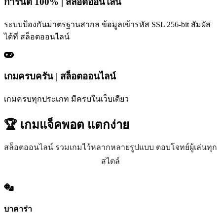
การันตี 100% | สล็อตออนไลน์
ระบบป้องกันมาตรฐานสากล ข้อมูลเข้ารหัส SSL 256-bit สัมผัส
ได้ที่ สล็อตออนไลน์
เกมครบครัน | สล็อตออนไลน์
เกมครบทุกประเภท มีครบในเว็บเดียว
🏆 เกมแจ็คพอต
แตกง่าย
สล็อตออนไลน์ รวมเกมไว้หลากหลายรูปแบบ ตอบโจทย์ผู้เล่นทุก
สไตล์
บาคาร่า