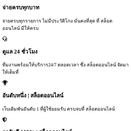
จ่ายครบทุกบาท
จ่ายครบทุกรายการ ไม่มีประวัติโกง มั่นคงที่สุด ที่ สล็อต
ออนไลน์ มีให้ครบ
ดูแล 24 ชั่วโมง
ทีมงานพร้อมให้บริการ24/7 ตลอดเวลา ซึ่ง สล็อตออนไลน์ จัดมา
ให้เต็มที่
อันดับหนึ่ง | สล็อตออนไลน์
เว็บเดิมพันอันดับ 1 ที่ผู้ใช้ยอมรับ ครบจบที่ สล็อตออนไลน์