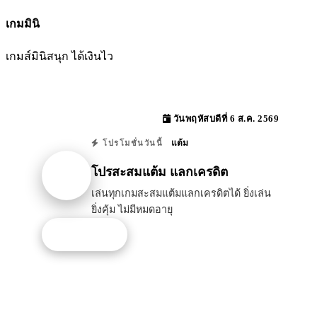
เกมมินิ
เกมส์มินิสนุก ได้เงินไว
วันพฤหัสบดีที่ 6 ส.ค. 2569
แต้ม
โปรโมชั่นวันนี้
โปรสะสมแต้ม แลกเครดิต
เล่นทุกเกมสะสมแต้มแลกเครดิตได้ ยิ่งเล่น
ยิ่งคุ้ม ไม่มีหมดอายุ
รับโปรนี้