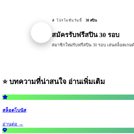
30 สปิน
โปรโมชั่นวันนี้
สมัครรับฟรีสปิน 30 รอบ
สมาชิกใหม่รับฟรีสปิน 30 รอบ เล่นสล็อตเกมดั
⭐ บทความที่น่าสนใจ
อ่านเพิ่มเติม
สล็อตโบนัส
อ่านต่อ →