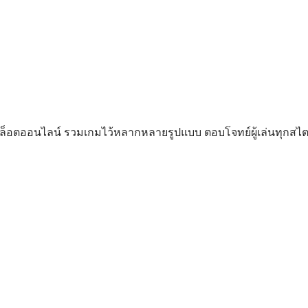
ล็อตออนไลน์ รวมเกมไว้หลากหลายรูปแบบ ตอบโจทย์ผู้เล่นทุกสไต