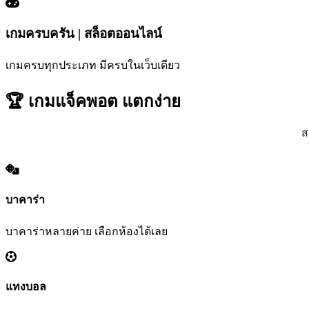
เกมครบครัน | สล็อตออนไลน์
เกมครบทุกประเภท มีครบในเว็บเดียว
🏆 เกมแจ็คพอต
แตกง่าย
ส
บาคาร่า
บาคาร่าหลายค่าย เลือกห้องได้เลย
แทงบอล