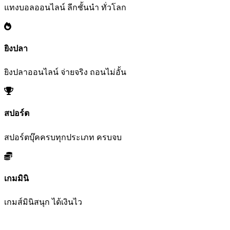
แทงบอลออนไลน์ ลีกชั้นนำ ทั่วโลก
ยิงปลา
ยิงปลาออนไลน์ จ่ายจริง ถอนไม่อั้น
สปอร์ต
สปอร์ตบุ๊คครบทุกประเภท ครบจบ
เกมมินิ
เกมส์มินิสนุก ได้เงินไว