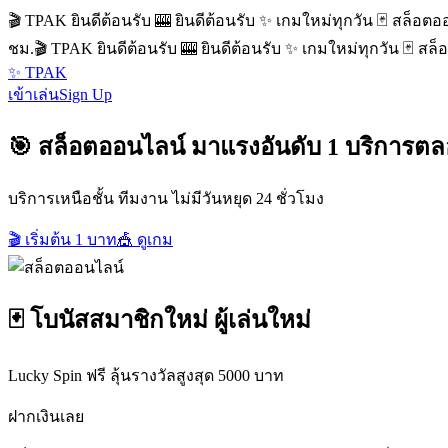
🎬 TPAK ยินดีต้อนรับ 🎰 ยินดีต้อนรับ ✨ เกมใหม่ทุกวัน 🃏 สล็อตออ
ชม.
🎬 TPAK ยินดีต้อนรับ 🎰 ยินดีต้อนรับ ✨ เกมใหม่ทุกวัน 🃏 สล็อ
✨ TPAK
เข้าเล่น
Sign Up
🎯 สล็อตออนไลน์ มาแรงอันดับ 1 บริการตล
บริการเหนือชั้น ทีมงาน ไม่มีวันหยุด 24 ชั่วโมง
🎬 เริ่มต้น 1 บาท
🎪 ดูเกม
🃏 โบนัสสมาชิกใหม่ ผู้เล่นใหม่
Lucky Spin ฟรี ลุ้นรางวัลสูงสุด 5000 บาท
ฝากเงินเลย