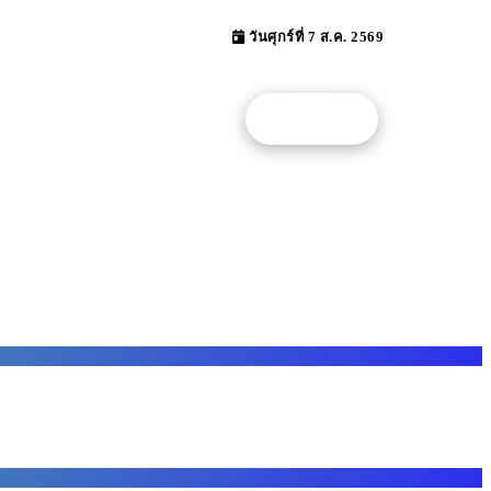
วันศุกร์ที่ 7 ส.ค. 2569
รับโปรนี้