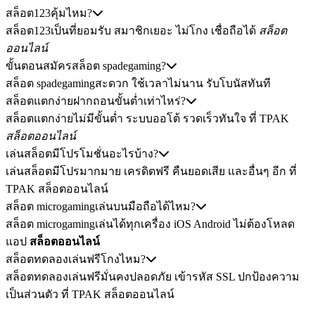
สล็อต123คุ้มไหม?
สล็อต123เป็นที่ยอมรับ สมาชิกเยอะ ไม่โกง เชื่อถือได้
สล็อต
ออนไลน์
ขั้นตอนสมัครสล็อต spadegaming?
สล็อต spadegamingสะดวก ใช้เวลาไม่นาน รับโบนัสทันที
สล็อตแตกง่ายฝากถอนขั้นต่ำเท่าไหร่?
สล็อตแตกง่ายไม่มีขั้นต่ำ ระบบออโต้ รวดเร็วทันใจ ที่ TPAK
สล็อตออนไลน์
เล่นสล็อตมีโปรโมชั่นอะไรบ้าง?
เล่นสล็อตมีโปรมากมาย เครดิตฟรี คืนยอดเสีย และอื่นๆ อีก ที่
TPAK สล็อตออนไลน์
สล็อต microgamingเล่นบนมือถือได้ไหม?
สล็อต microgamingเล่นได้ทุกเครื่อง iOS Android ไม่ต้องโหลด
แอป
สล็อตออนไลน์
สล็อตทดลองเล่นฟรีโกงไหม?
สล็อตทดลองเล่นฟรีมั่นคงปลอดภัย เข้ารหัส SSL ปกป้องความ
เป็นส่วนตัว ที่ TPAK สล็อตออนไลน์