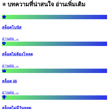
⭐ บทความที่น่าสนใจ
อ่านเพิ่มเติม
สล็อตโบนัส
อ่านต่อ →
สล็อตไม่ต้องโหลด
อ่านต่อ →
สล็อต jili
อ่านต่อ →
สล็อตไม่มีวันหยุด