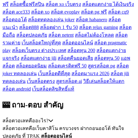
ฟรี
สล็อตซื้อฟรีสปิน
สล็อต xo เว็บตรง
สล็อตแตกง่าย ได้เงินจริง
สล็อต ace333
สล็อต xo
สล็อต evoplay
สล็อต pg ฟรี
สล็อต cq9
สล็อตออโต้
สล็อตทดลองเล่น joker
สล็อต habanero
สล็อต
แนะนำ
สล็อต888
สล็อตฝาก 1 รับ 50
สล็อต relax gaming
สล็อต
มือถือ
สล็อตปลอดภัย
สล็อต netent
สล็อตไม่ต้องโหลด
สล็อต
รวมค่าย
เว็บสล็อตใหญ่ที่สุด
สล็อตออนไลน์
สล็อต pragmatic
play
สล็อตเว็บตรง ต่างประเทศ
สล็อตทุน 200
สล็อตแตกง่าย
แจกจริง
สล็อตแตกง่าย jili
สล็อตคืนยอดเสีย
สล็อตทุน 50
แอพ
สล็อต
สล็อตยอดนิยม
สล็อตเครดิตฟรี 50
สูตรสล็อต pg
สล็อต
joker ทดลองเล่น
เว็บสล็อตดีที่สุด
สล็อตมาแรง 2026
สล็อต jili
ทดลองเล่น
เว็บสล็อตตรง
สูตรสล็อต ai
วิธีเล่นสล็อตให้แตก
สล็อต android
เว็บสล็อตลิขสิทธิ์แท้
🎰 ถาม-ตอบ
สำคัญ
สล็อตวอเลทคืออะไร?
สล็อตวอเลทคือเว็บคาสิโน ครบวงจร ฝากถอนออโต้ ทันใจ
ปลอดภัย ที่ TPAK
สล็อตออนไลน์