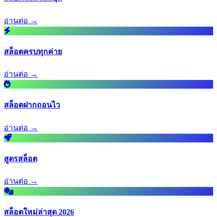
อ่านต่อ →
สล็อตครบทุกค่าย
อ่านต่อ →
สล็อตฝากถอนไว
อ่านต่อ →
สูตรสล็อต
อ่านต่อ →
สล็อตใหม่ล่าสุด 2026