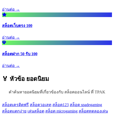
อ่านต่อ →
สล็อตเว็บตรง 100
อ่านต่อ →
สล็อตฝาก 50 รับ 100
อ่านต่อ →
🏅 หัวข้อ
ยอดนิยม
คำค้นหายอดนิยมที่เกี่ยวข้องกับ สล็อตออนไลน์ ที่ TPAK
สล็อตเครดิตฟรี
สล็อตวอเลท
สล็อต123
สล็อต spadegaming
สล็อตแตกง่าย
เล่นสล็อต
สล็อต microgaming
สล็อตทดลองเล่น