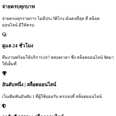
จ่ายครบทุกบาท
จ่ายครบทุกรายการ ไม่มีประวัติโกง มั่นคงที่สุด ที่ สล็อต
ออนไลน์ มีให้ครบ
ดูแล 24 ชั่วโมง
ทีมงานพร้อมให้บริการ24/7 ตลอดเวลา ซึ่ง สล็อตออนไลน์ จัดมา
ให้เต็มที่
อันดับหนึ่ง | สล็อตออนไลน์
เว็บเดิมพันอันดับ 1 ที่ผู้ใช้ยอมรับ ครบจบที่ สล็อตออนไลน์