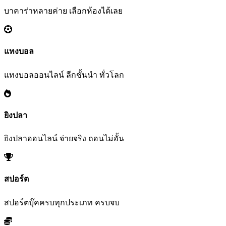
บาคาร่าหลายค่าย เลือกห้องได้เลย
แทงบอล
แทงบอลออนไลน์ ลีกชั้นนำ ทั่วโลก
ยิงปลา
ยิงปลาออนไลน์ จ่ายจริง ถอนไม่อั้น
สปอร์ต
สปอร์ตบุ๊คครบทุกประเภท ครบจบ