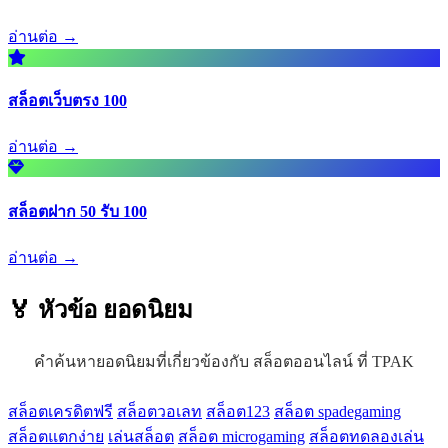
อ่านต่อ →
สล็อตเว็บตรง 100
อ่านต่อ →
สล็อตฝาก 50 รับ 100
อ่านต่อ →
🏅 หัวข้อ
ยอดนิยม
คำค้นหายอดนิยมที่เกี่ยวข้องกับ สล็อตออนไลน์ ที่ TPAK
สล็อตเครดิตฟรี
สล็อตวอเลท
สล็อต123
สล็อต spadegaming
สล็อตแตกง่าย
เล่นสล็อต
สล็อต microgaming
สล็อตทดลองเล่น