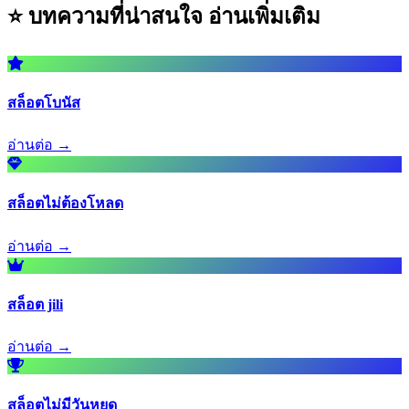
⭐ บทความที่น่าสนใจ
อ่านเพิ่มเติม
สล็อตโบนัส
อ่านต่อ →
สล็อตไม่ต้องโหลด
อ่านต่อ →
สล็อต jili
อ่านต่อ →
สล็อตไม่มีวันหยุด