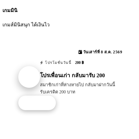
เกมมินิ
เกมส์มินิสนุก ได้เงินไว
วันเสาร์ที่ 8 ส.ค. 2569
200 ฿
โปรโมชั่นวันนี้
โปรเพื่อนเก่า กลับมารับ 200
สมาชิกเก่าที่ห่างหายไป กลับมาฝากวันนี้
รับเครดิต 200 บาท
รับโปรนี้