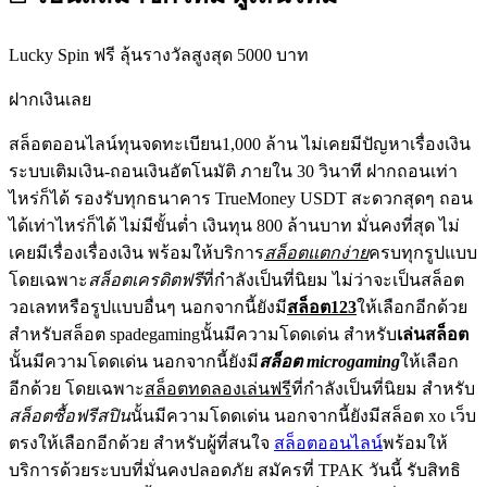
Lucky Spin ฟรี ลุ้นรางวัลสูงสุด 5000 บาท
ฝากเงินเลย
สล็อตออนไลน์ทุนจดทะเบียน1,000 ล้าน ไม่เคยมีปัญหาเรื่องเงิน
ระบบเติมเงิน-ถอนเงินอัตโนมัติ ภายใน 30 วินาที ฝากถอนเท่า
ไหร่ก็ได้ รองรับทุกธนาคาร TrueMoney USDT สะดวกสุดๆ ถอน
ได้เท่าไหร่ก็ได้ ไม่มีขั้นต่ำ เงินทุน 800 ล้านบาท มั่นคงที่สุด ไม่
เคยมีเรื่องเรื่องเงิน พร้อมให้บริการ
สล็อตแตกง่าย
ครบทุกรูปแบบ
โดยเฉพาะ
สล็อตเครดิตฟรี
ที่กำลังเป็นที่นิยม ไม่ว่าจะเป็นสล็อต
วอเลทหรือรูปแบบอื่นๆ นอกจากนี้ยังมี
สล็อต123
ให้เลือกอีกด้วย
สำหรับสล็อต spadegamingนั้นมีความโดดเด่น สำหรับ
เล่นสล็อต
นั้นมีความโดดเด่น นอกจากนี้ยังมี
สล็อต microgaming
ให้เลือก
อีกด้วย โดยเฉพาะ
สล็อตทดลองเล่นฟรี
ที่กำลังเป็นที่นิยม สำหรับ
สล็อตซื้อฟรีสปิน
นั้นมีความโดดเด่น นอกจากนี้ยังมีสล็อต xo เว็บ
ตรงให้เลือกอีกด้วย สำหรับผู้ที่สนใจ
สล็อตออนไลน์
พร้อมให้
บริการด้วยระบบที่มั่นคงปลอดภัย สมัครที่ TPAK วันนี้ รับสิทธิ