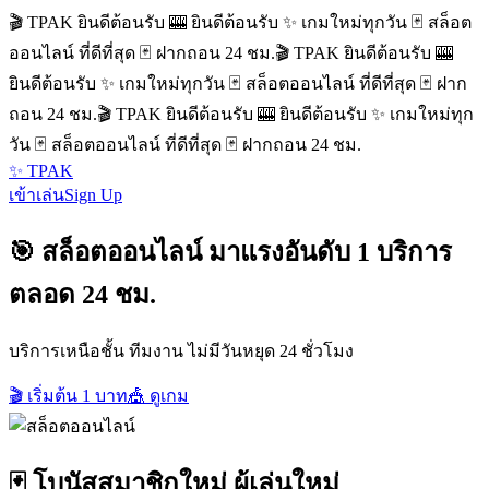
🎬 TPAK ยินดีต้อนรับ 🎰 ยินดีต้อนรับ ✨ เกมใหม่ทุกวัน 🃏 สล็อต
ออนไลน์ ที่ดีที่สุด 🃏 ฝากถอน 24 ชม.
🎬 TPAK ยินดีต้อนรับ 🎰
ยินดีต้อนรับ ✨ เกมใหม่ทุกวัน 🃏 สล็อตออนไลน์ ที่ดีที่สุด 🃏 ฝาก
ถอน 24 ชม.
🎬 TPAK ยินดีต้อนรับ 🎰 ยินดีต้อนรับ ✨ เกมใหม่ทุก
วัน 🃏 สล็อตออนไลน์ ที่ดีที่สุด 🃏 ฝากถอน 24 ชม.
✨ TPAK
เข้าเล่น
Sign Up
🎯 สล็อตออนไลน์ มาแรงอันดับ 1 บริการ
ตลอด 24 ชม.
บริการเหนือชั้น ทีมงาน ไม่มีวันหยุด 24 ชั่วโมง
🎬 เริ่มต้น 1 บาท
🎪 ดูเกม
🃏 โบนัสสมาชิกใหม่ ผู้เล่นใหม่