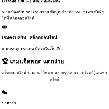
การันตี 100% | สล็อตออนไลน์
ระบบป้องกันมาตรฐานสากล ข้อมูลเข้ารหัส SSL 256-bit สัมผัส
ได้ที่ สล็อตออนไลน์
เกมครบครัน | สล็อตออนไลน์
เกมครบทุกประเภท มีครบในเว็บเดียว
🏆 เกมแจ็คพอต
แตกง่าย
สล็อตออนไลน์ รวมเกมไว้หลากหลายรูปแบบ ตอบโจทย์ผู้เล่นทุก
สไตล์
บาคาร่า