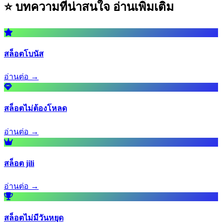
⭐ บทความที่น่าสนใจ
อ่านเพิ่มเติม
สล็อตโบนัส
อ่านต่อ →
สล็อตไม่ต้องโหลด
อ่านต่อ →
สล็อต jili
อ่านต่อ →
สล็อตไม่มีวันหยุด