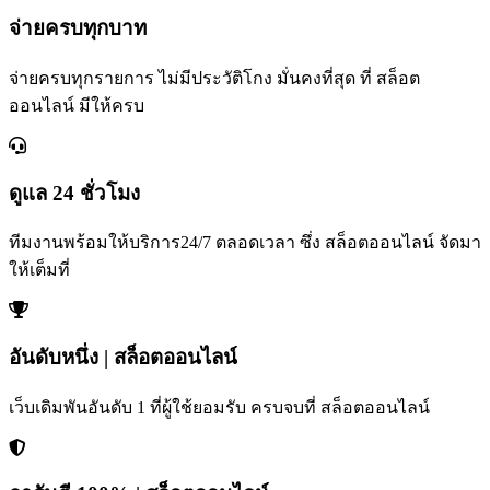
จ่ายครบทุกบาท
จ่ายครบทุกรายการ ไม่มีประวัติโกง มั่นคงที่สุด ที่ สล็อต
ออนไลน์ มีให้ครบ
ดูแล 24 ชั่วโมง
ทีมงานพร้อมให้บริการ24/7 ตลอดเวลา ซึ่ง สล็อตออนไลน์ จัดมา
ให้เต็มที่
อันดับหนึ่ง | สล็อตออนไลน์
เว็บเดิมพันอันดับ 1 ที่ผู้ใช้ยอมรับ ครบจบที่ สล็อตออนไลน์