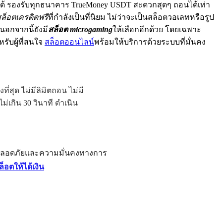
ก็ได้ รองรับทุกธนาคาร TrueMoney USDT สะดวกสุดๆ ถอนได้เท่า
ล็อตเครดิตฟรี
ที่กำลังเป็นที่นิยม ไม่ว่าจะเป็นสล็อตวอเลทหรือรูป
นอกจากนี้ยังมี
สล็อต microgaming
ให้เลือกอีกด้วย โดยเฉพาะ
รับผู้ที่สนใจ
สล็อตออนไลน์
พร้อมให้บริการด้วยระบบที่มั่นคง
ี่สุด ไม่มีลิมิตถอน ไม่มี
่เกิน 30 วินาที ดำเนิน
วามปลอดภัยและความมั่นคงทางการ
ล็อตให้ได้เงิน