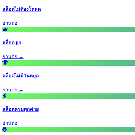
สล็อตไม่ต้องโหลด
อ่านต่อ →
สล็อต jili
อ่านต่อ →
สล็อตไม่มีวันหยุด
อ่านต่อ →
สล็อตครบทุกค่าย
อ่านต่อ →