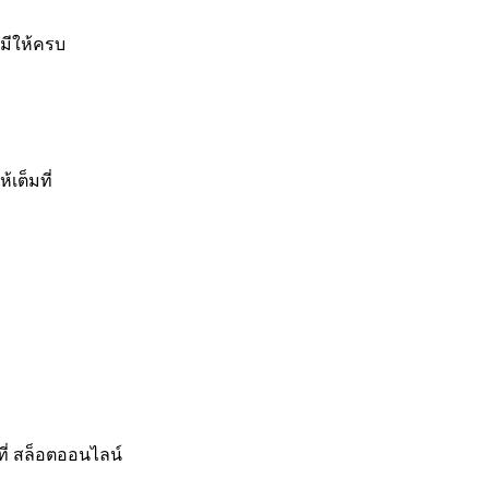
 มีให้ครบ
เต็มที่
ที่ สล็อตออนไลน์