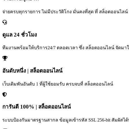
จ่ายครบทุกรายการ ไม่มีประวัติโกง มั่นคงที่สุด ที่ สล็อตออนไลน์
ดูแล 24 ชั่วโมง
ทีมงานพร้อมให้บริการ24/7 ตลอดเวลา ซึ่ง สล็อตออนไลน์ จัดมาให้
อันดับหนึ่ง | สล็อตออนไลน์
เว็บเดิมพันอันดับ 1 ที่ผู้ใช้ยอมรับ ครบจบที่ สล็อตออนไลน์
การันตี 100% | สล็อตออนไลน์
ระบบป้องกันมาตรฐานสากล ข้อมูลเข้ารหัส SSL 256-bit สัมผัสได้