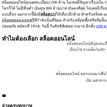
สล็อตออนไลน์ทุนจดทะเบียน1,000 ล้าน ไม่เคยมีปัญหาเรื่องเงิน 
ไหร่ก็ได้ ไม่มีขั้นต่ำ เงินทุน 800 ล้านบาท มั่นคงที่สุด ไม่เคยมีเรื่
แบบอื่นๆ นอกจากนี้ยังมี
สล็อต123
ให้เลือกอีกด้วย สำหรับสล็อต s
สล็อตทดลองเล่นฟรี
ที่กำลังเป็นที่นิยม สำหรับ
สล็อตซื้อฟรีสปิน
นั้
ปลอดภัย สมัครที่ TPAK วันนี้ รับสิทธิพิเศษมากมาย อีกทั้ง
m98 ทา
ทำไมต้องเลือก
สล็อตออนไลน์
สล็อตออนไลน์มีจุดเด่นเรื
เงื่อนไข จ่ายเต็มไม่ห
สล็อตออนไลน์ ออกแบบมาเพื่อให
เงิน นอกจากนี
จ่ายครบทุกบาท