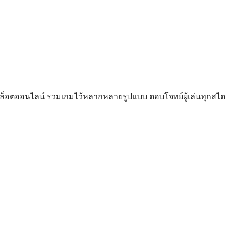
ล็อตออนไลน์ รวมเกมไว้หลากหลายรูปแบบ ตอบโจทย์ผู้เล่นทุกสไต