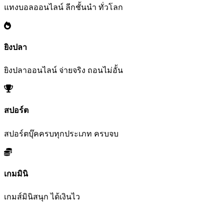
แทงบอลออนไลน์ ลีกชั้นนำ ทั่วโลก
ยิงปลา
ยิงปลาออนไลน์ จ่ายจริง ถอนไม่อั้น
สปอร์ต
สปอร์ตบุ๊คครบทุกประเภท ครบจบ
เกมมินิ
เกมส์มินิสนุก ได้เงินไว